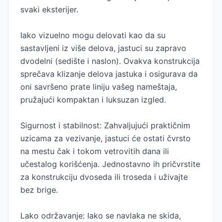
svaki eksterijer.
Iako vizuelno mogu delovati kao da su
sastavljeni iz više delova, jastuci su zapravo
dvodelni (sedište i naslon). Ovakva konstrukcija
sprečava klizanje delova jastuka i osigurava da
oni savršeno prate liniju vašeg nameštaja,
pružajući kompaktan i luksuzan izgled.
Sigurnost i stabilnost: Zahvaljujući praktičnim
uzicama za vezivanje, jastuci će ostati čvrsto
na mestu čak i tokom vetrovitih dana ili
učestalog korišćenja. Jednostavno ih pričvrstite
za konstrukciju dvoseda ili troseda i uživajte
bez brige.
Lako održavanje: Iako se navlaka ne skida,