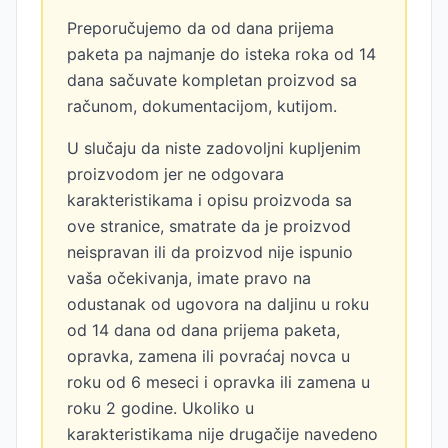
Preporučujemo da od dana prijema
paketa pa najmanje do isteka roka od 14
dana sačuvate kompletan proizvod sa
računom, dokumentacijom, kutijom.
U slučaju da niste zadovoljni kupljenim
proizvodom jer ne odgovara
karakteristikama i opisu proizvoda sa
ove stranice, smatrate da je proizvod
neispravan ili da proizvod nije ispunio
vaša očekivanja, imate pravo na
odustanak od ugovora na daljinu u roku
od 14 dana od dana prijema paketa,
opravka, zamena ili povraćaj novca u
roku od 6 meseci i opravka ili zamena u
roku 2 godine. Ukoliko u
karakteristikama nije drugačije navedeno