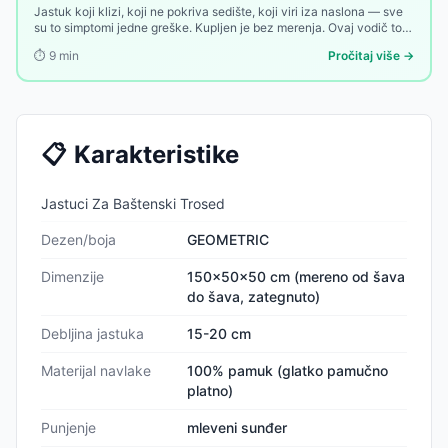
Jastuk koji klizi, koji ne pokriva sedište, koji viri iza naslona — sve
su to simptomi jedne greške. Kupljen je bez merenja. Ovaj vodič to
menja.
⏱️
9
min
Pročitaj više →
📋
Karakteristike
Jastuci Za Baštenski Trosed
Dezen/boja
GEOMETRIC
Dimenzije
150x50x50 cm (mereno od šava
do šava, zategnuto)
Debljina jastuka
15-20 cm
Materijal navlake
100% pamuk (glatko pamučno
platno)
Punjenje
mleveni sunđer