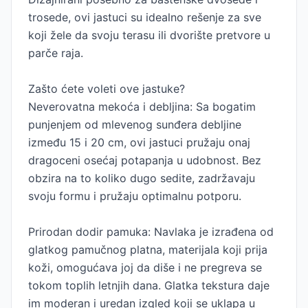
trosede, ovi jastuci su idealno rešenje za sve
koji žele da svoju terasu ili dvorište pretvore u
parče raja.
Zašto ćete voleti ove jastuke?
Neverovatna mekoća i debljina: Sa bogatim
punjenjem od mlevenog sunđera debljine
između 15 i 20 cm, ovi jastuci pružaju onaj
dragoceni osećaj potapanja u udobnost. Bez
obzira na to koliko dugo sedite, zadržavaju
svoju formu i pružaju optimalnu potporu.
Prirodan dodir pamuka: Navlaka je izrađena od
glatkog pamučnog platna, materijala koji prija
koži, omogućava joj da diše i ne pregreva se
tokom toplih letnjih dana. Glatka tekstura daje
im moderan i uredan izgled koji se uklapa u