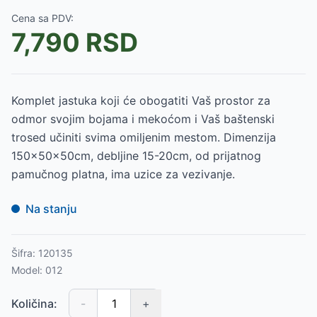
Cena sa PDV:
7,790
RSD
Komplet jastuka koji će obogatiti Vaš prostor za
odmor svojim bojama i mekoćom i Vaš baštenski
trosed učiniti svima omiljenim mestom. Dimenzija
150x50x50cm, debljine 15-20cm, od prijatnog
pamučnog platna, ima uzice za vezivanje.
Na stanju
Šifra:
120135
Model:
012
Količina:
-
+