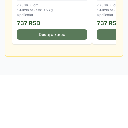
↔
30×50 cm
↔
30×50 cm
⚖
Masa paketa: 0.6 kg
⚖
Masa paketa: 0.6
◈
poliester
◈
poliester
737
RSD
737
RSD
Dodaj u korpu
Doda