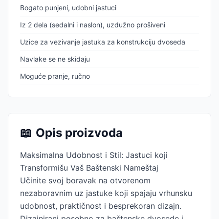
Bogato punjeni, udobni jastuci
Iz 2 dela (sedalni i naslon), uzdužno prošiveni
Uzice za vezivanje jastuka za konstrukciju dvoseda
Navlake se ne skidaju
Moguće pranje, ručno
📖
Opis proizvoda
Maksimalna Udobnost i Stil: Jastuci koji
Transformišu Vaš Baštenski Nameštaj
Učinite svoj boravak na otvorenom
nezaboravnim uz jastuke koji spajaju vrhunsku
udobnost, praktičnost i besprekoran dizajn.
Dizajnirani posebno za baštenske dvosede i