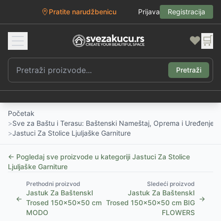
Pratite narudžbenicu
Prijava
Registracija
❤️
🛒
Pretraži
Početak
>
Sve za Baštu i Terasu: Baštenski Nameštaj, Oprema i Uređenje D
>
Jastuci Za Stolice Ljuljaške Garniture
← Pogledaj sve proizvode u kategoriji
Jastuci Za Stolice
Ljuljaške Garniture
Prethodni proizvod
Sledeći proizvod
Jastuk Za BaštenskI
Jastuk Za BaštenskI
←
→
Trosed 150x50x50 cm
Trosed 150x50x50 cm BIG
MODO
FLOWERS