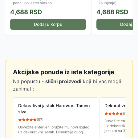
pena i poliester vlakno
(punjenje)
4,688
RSD
4,688
RSD
Dodaj u korpu
Dodaj u 
Akcijske ponude iz iste kategorije
Na popustu -
slični proizvodi
koji bi vas mogli
zanimati:
Dekorativni jastuk Hardwort Tamno
Dekorativni jas
siva
(
57
)
(
57
)
Osvežite enterijer i
uz dekorativni jast
Osvežite enterijer i pružite mu novi izgled
jastuka su 30x50 
uz dekorativni jastuk. Dimenzije ovog
jastuka su 30x50 cm.