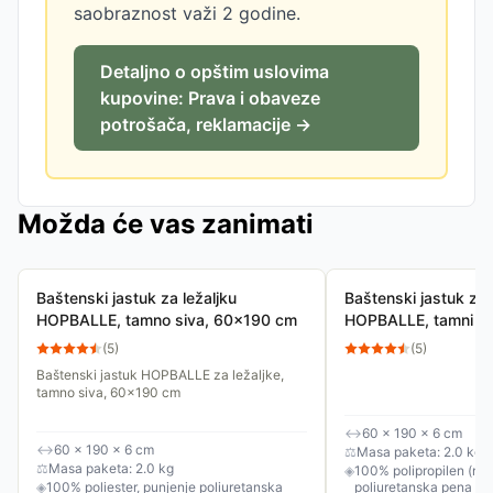
saobraznost važi 2 godine.
Detaljno o opštim uslovima
kupovine: Prava i obaveze
potrošača, reklamacije →
Možda će vas zanimati
Baštenski jastuk za ležaljku
Baštenski jastuk za 
HOPBALLE, tamno siva, 60x190 cm
HOPBALLE, tamni p
(
5
)
(
5
)
Baštenski jastuk HOPBALLE za ležaljke,
tamno siva, 60x190 cm
↔
60 × 190 × 6 cm
↔
60 × 190 × 6 cm
⚖
Masa paketa: 2.0 kg
⚖
Masa paketa: 2.0 kg
◈
100% polipropilen (nav
◈
100% poliester, punjenje poliuretanska
poliuretanska pena / p