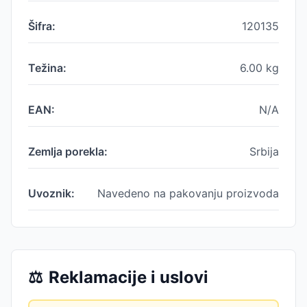
Šifra:
120135
Težina:
6.00
kg
EAN:
N/A
Zemlja porekla:
Srbija
Uvoznik:
Navedeno na pakovanju proizvoda
⚖️
Reklamacije i uslovi