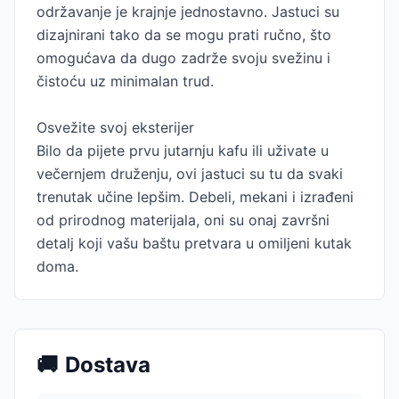
održavanje je krajnje jednostavno. Jastuci su
dizajnirani tako da se mogu prati ručno, što
omogućava da dugo zadrže svoju svežinu i
čistoću uz minimalan trud.
Osvežite svoj eksterijer
Bilo da pijete prvu jutarnju kafu ili uživate u
večernjem druženju, ovi jastuci su tu da svaki
trenutak učine lepšim. Debeli, mekani i izrađeni
od prirodnog materijala, oni su onaj završni
detalj koji vašu baštu pretvara u omiljeni kutak
doma.
🚚
Dostava