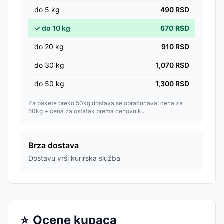
do
5
kg
490
RSD
✓
do
10
kg
670
RSD
do
20
kg
910
RSD
do
30
kg
1,070
RSD
do
50
kg
1,300
RSD
Za pakete preko 50kg dostava se obračunava: cena za
50kg + cena za ostatak prema cenovniku
Brza dostava
Dostavu vrši kurirska služba
⭐
Ocene kupaca