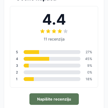
4.4
11
recenzija
5
27
%
4
45
%
3
9
%
2
0
%
1
18
%
Napišite recenziju