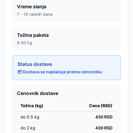
Vreme slanja
7 - 10 radnih dana
Težina paketa
6.00
kg
Status dostave
📦 Dostava se naplaćuje prema cenovniku
Cenovnik dostave
Težina (kg)
Cena (RSD)
do
0.5
kg
430
RSD
do
2
kg
430
RSD