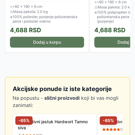
↔
60 × 190 × 6 cm
↔
60 × 190 × 6 cm
⚖
Masa paketa: 2.0 kg
⚖
Masa paketa: 2.0 kg
◈
100% polipropilen (nav
◈
100% poliester, punjenje poliuretanska
poliuretanska pena / p
pena i poliester vlakno
(punjenje)
4,688
RSD
4,688
RSD
Dodaj u korpu
Dodaj u 
Akcijske ponude iz iste kategorije
Na popustu -
slični proizvodi
koji bi vas mogli
zanimati:
-
65
%
-
65
%
Dekorativni jastuk Hardwort Tamno
Dekorativni jas
siva
(
57
)