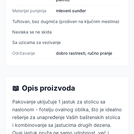
Materijal punjenja
mleveni sunđer
Tuftovan, bez dugmića (prošiven na ključnim mestima)
Navlaka se ne skida
Sa uzicama za vezivanje
Održavanje
dobro rastresti, ručno pranje
📖
Opis proizvoda
Pakovanje uključuje 1 jastuk za stolicu sa
naslonom - fotelju ovalnog oblika, što je idealno
rešenje za unapređenje Vaših baštenskih stolica
i kombinovanje sa jastucima drugih dezena.
Ovaj jastuk pruža ne samo udobnost, već i