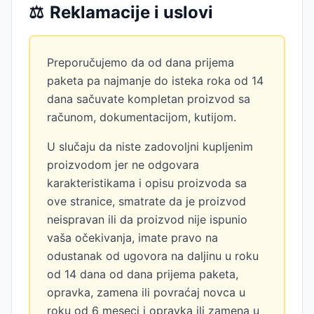
⚖️
Reklamacije i uslovi
Preporučujemo da od dana prijema
paketa pa najmanje do isteka roka od 14
dana sačuvate kompletan proizvod sa
računom, dokumentacijom, kutijom.
U slučaju da niste zadovoljni kupljenim
proizvodom jer ne odgovara
karakteristikama i opisu proizvoda sa
ove stranice, smatrate da je proizvod
neispravan ili da proizvod nije ispunio
vaša očekivanja, imate pravo na
odustanak od ugovora na daljinu u roku
od 14 dana od dana prijema paketa,
opravka, zamena ili povraćaj novca u
roku od 6 meseci i opravka ili zamena u