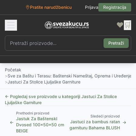
Pratite narudžbenicu
Prijava
Registracija
❤️
🛒
Pretraži
Početak
>
Sve za Baštu i Terasu: Baštenski Nameštaj, Oprema i Uređenje D
>
Jastuci Za Stolice Ljuljaške Garniture
← Pogledaj sve proizvode u kategoriji
Jastuci Za Stolice
Ljuljaške Garniture
Prethodni proizvod
Sledeći proizvod
Jastuk Za BaštenskI
Jastuci za bambus ratan
←
→
Dvosed 100x50x50 cm
garnituru Bahama BLUSH
BEIGE