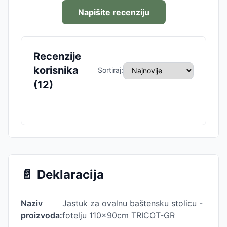
Napišite recenziju
Recenzije
korisnika
Sortiraj:
(
12
)
📄
Deklaracija
Naziv
Jastuk za ovalnu baštensku stolicu -
proizvoda:
fotelju 110x90cm TRICOT-GR