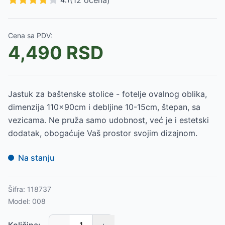
(
12
ocena)
Cena sa PDV:
4,490
RSD
Jastuk za baštenske stolice - fotelje ovalnog oblika,
dimenzija 110x90cm i debljine 10-15cm, štepan, sa
vezicama. Ne pruža samo udobnost, već je i estetski
dodatak, obogaćuje Vaš prostor svojim dizajnom.
Na stanju
Šifra:
118737
Model:
008