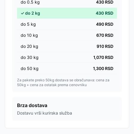
do
0.5
kg
430
RSD
✓
do
2
kg
430
RSD
do
5
kg
490
RSD
do
10
kg
670
RSD
do
20
kg
910
RSD
do
30
kg
1,070
RSD
do
50
kg
1,300
RSD
Za pakete preko 50kg dostava se obračunava: cena za
50kg + cena za ostatak prema cenovniku
Brza dostava
Dostavu vrši kurirska služba