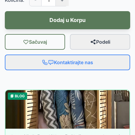
Količina:
-
+
Dodaj u Korpu
Sačuvaj
Podeli
Kontaktirajte nas
📘 BLOG