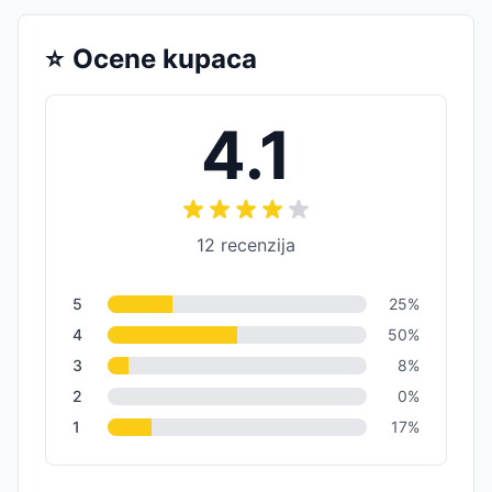
⭐
Ocene kupaca
4.1
12
recenzija
5
25
%
4
50
%
3
8
%
2
0
%
1
17
%