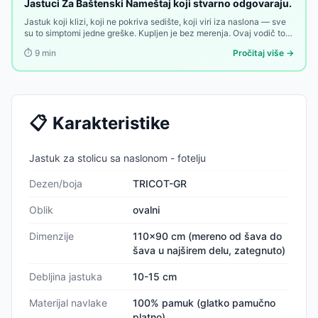
Jastuci Za Baštenski Nameštaj koji stvarno odgovaraju.
Jastuk koji klizi, koji ne pokriva sedište, koji viri iza naslona — sve
su to simptomi jedne greške. Kupljen je bez merenja. Ovaj vodič to
menja.
⏱️
9
min
Pročitaj više →
📋
Karakteristike
Jastuk za stolicu sa naslonom - fotelju
Dezen/boja
TRICOT-GR
Oblik
ovalni
Dimenzije
110x90 cm (mereno od šava do
šava u najširem delu, zategnuto)
Debljina jastuka
10-15 cm
Materijal navlake
100% pamuk (glatko pamučno
platno)