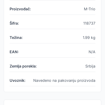
Proizvođač:
M-Trio
Šifra:
118737
Težina:
1.99
kg
EAN:
N/A
Zemlja porekla:
Srbija
Uvoznik:
Navedeno na pakovanju proizvoda