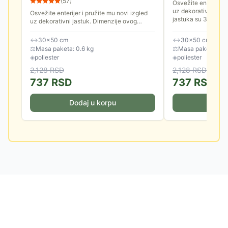
(
57
)
Osvežite enterijer i
uz dekorativni jast
Osvežite enterijer i pružite mu novi izgled
jastuka su 30x50 
uz dekorativni jastuk. Dimenzije ovog
jastuka su 30x50 cm.
↔
30×50 cm
↔
30×50 cm
⚖
Masa paketa: 0.6 kg
⚖
Masa paketa: 0.6
◈
poliester
◈
poliester
2,128
RSD
2,128
RSD
737
RSD
737
RSD
Dodaj u korpu
Doda