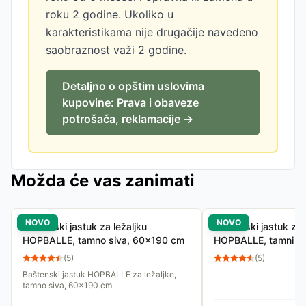
roku 2 godine. Ukoliko u
karakteristikama nije drugačije navedeno
saobraznost važi 2 godine.
Detaljno o opštim uslovima
kupovine: Prava i obaveze
potrošača, reklamacije →
Možda će vas zanimati
NOVO
NOVO
Baštenski jastuk za ležaljku
Baštenski jastuk za 
HOPBALLE, tamno siva, 60x190 cm
HOPBALLE, tamni p
(
5
)
(
5
)
Baštenski jastuk HOPBALLE za ležaljke,
tamno siva, 60x190 cm