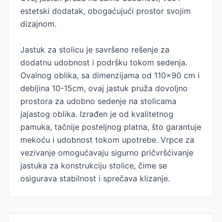
estetski dodatak, obogaćujući prostor svojim
dizajnom.
Jastuk za stolicu je savršeno rešenje za
dodatnu udobnost i podršku tokom sedenja.
Ovalnog oblika, sa dimenzijama od 110x90 cm i
debljina 10-15cm, ovaj jastuk pruža dovoljno
prostora za udobno sedenje na stolicama
jajastog oblika. Izrađen je od kvalitetnog
pamuka, tačnije posteljnog platna, što garantuje
mekoću i udobnost tokom upotrebe. Vrpce za
vezivanje omogućavaju sigurno pričvršćivanje
jastuka za konstrukciju stolice, čime se
osigurava stabilnost i sprečava klizanje.