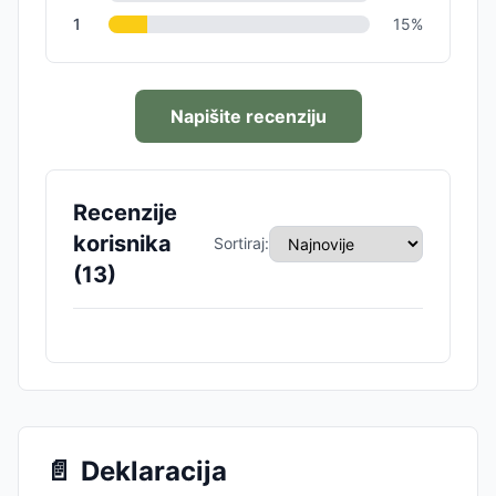
1
15
%
Napišite recenziju
Recenzije
korisnika
Sortiraj:
(
13
)
📄
Deklaracija