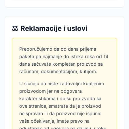
⚖️
Reklamacije i uslovi
Preporučujemo da od dana prijema
paketa pa najmanje do isteka roka od 14
dana sačuvate kompletan proizvod sa
računom, dokumentacijom, kutijom.
U slučaju da niste zadovoljni kupljenim
proizvodom jer ne odgovara
karakteristikama i opisu proizvoda sa
ove stranice, smatrate da je proizvod
neispravan ili da proizvod nije ispunio
vaša očekivanja, imate pravo na
odustanak od ugovora na daljinu u roku