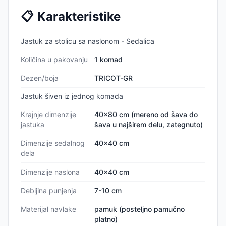
📋
Karakteristike
Jastuk za stolicu sa naslonom - Sedalica
Količina u pakovanju
1 komad
Dezen/boja
TRICOT-GR
Jastuk šiven iz jednog komada
Krajnje dimenzije
40x80 cm (mereno od šava do
jastuka
šava u najširem delu, zategnuto)
Dimenzije sedalnog
40x40 cm
dela
Dimenzije naslona
40x40 cm
Debljina punjenja
7-10 cm
Materijal navlake
pamuk (posteljno pamučno
platno)