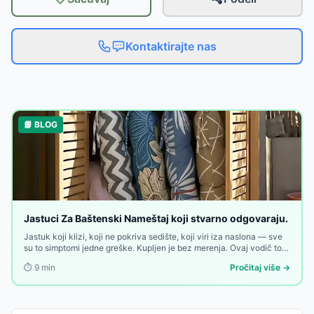
Kontaktirajte nas
📘 BLOG
Jastuci Za Baštenski Nameštaj koji stvarno odgovaraju.
Jastuk koji klizi, koji ne pokriva sedište, koji viri iza naslona — sve
su to simptomi jedne greške. Kupljen je bez merenja. Ovaj vodič to
menja.
⏱️
9
min
Pročitaj više →