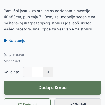
Pamučni jastuk za stolice sa naslonom dimenzija
40x80cm, punjenja 7-10cm, za udobnije sedenje na
baštenskoj ili trpezarijskoj stolici i još lepši izgled
Vašeg prostora. Ima vrpce za vezivanje za stolicu.
Na stanju
Šifra:
118428
Model:
030
Količina:
-
+
Dodaj u Korpu
Sačuvaj
Podeli