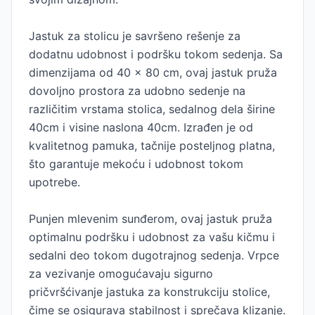
Jastuk za stolicu je savršeno rešenje za
dodatnu udobnost i podršku tokom sedenja. Sa
dimenzijama od 40 x 80 cm, ovaj jastuk pruža
dovoljno prostora za udobno sedenje na
različitim vrstama stolica, sedalnog dela širine
40cm i visine naslona 40cm. Izrađen je od
kvalitetnog pamuka, tačnije posteljnog platna,
što garantuje mekoću i udobnost tokom
upotrebe.
Punjen mlevenim sunđerom, ovaj jastuk pruža
optimalnu podršku i udobnost za vašu kičmu i
sedalni deo tokom dugotrajnog sedenja. Vrpce
za vezivanje omogućavaju sigurno
pričvršćivanje jastuka za konstrukciju stolice,
čime se osigurava stabilnost i sprečava klizanje.