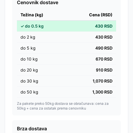
Cenovnik dostave
Težina (kg)
Cena (RSD)
✓
do
0.5
kg
430
RSD
do
2
kg
430
RSD
do
5
kg
490
RSD
do
10
kg
670
RSD
do
20
kg
910
RSD
do
30
kg
1,070
RSD
do
50
kg
1,300
RSD
Za pakete preko 50kg dostava se obračunava: cena za
50kg + cena za ostatak prema cenovniku
Brza dostava