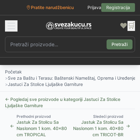
Pratite narudžbenicu
Prijava
Registracija
❤️
🛒
Pretraži
Početak
>
Sve za Baštu i Terasu: Baštenski Nameštaj, Oprema i Uređenje D
>
Jastuci Za Stolice Ljuljaške Garniture
← Pogledaj sve proizvode u kategoriji
Jastuci Za Stolice
Ljuljaške Garniture
Prethodni proizvod
Sledeći proizvod
Jastuk Za Stolicu Sa
Jastuk Za Stolicu Sa
←
→
Naslonom 1 kom. 40x80
Naslonom 1 kom. 40x80
cm TROPICAL
cm TRICOT-BR