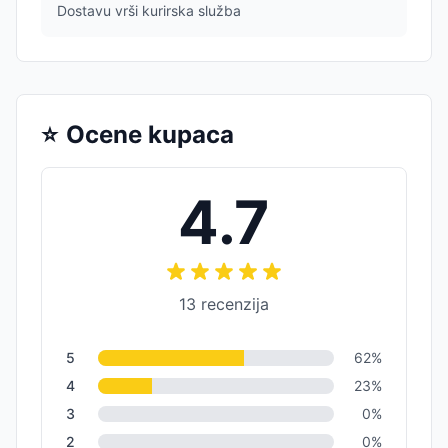
Dostavu vrši kurirska služba
⭐
Ocene kupaca
4.7
13
recenzija
5
62
%
4
23
%
3
0
%
2
0
%