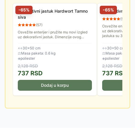
-
65
%
-
65
%
Dekorativni jastuk Hardwort Tamno
Dekorativni jas
siva
(
57
)
(
57
)
Osvežite enterijer i
uz dekorativni jast
Osvežite enterijer i pružite mu novi izgled
jastuka su 30x50 
uz dekorativni jastuk. Dimenzije ovog
jastuka su 30x50 cm.
↔
30×50 cm
↔
30×50 cm
⚖
Masa paketa: 0.6 kg
⚖
Masa paketa: 0.6
◈
poliester
◈
poliester
2,128
RSD
2,128
RSD
737
RSD
737
RSD
Dodaj u korpu
Doda