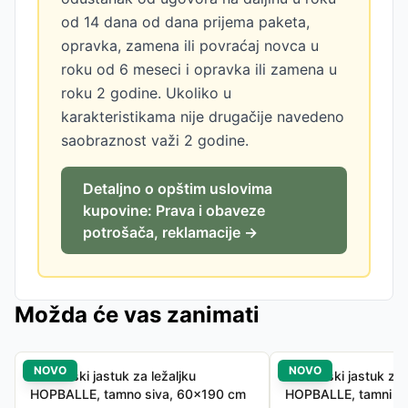
od 14 dana od dana prijema paketa,
opravka, zamena ili povraćaj novca u
roku od 6 meseci i opravka ili zamena u
roku 2 godine. Ukoliko u
karakteristikama nije drugačije navedeno
saobraznost važi 2 godine.
Detaljno o opštim uslovima
kupovine: Prava i obaveze
potrošača, reklamacije →
Možda će vas zanimati
NOVO
NOVO
Baštenski jastuk za ležaljku
Baštenski jastuk za 
HOPBALLE, tamno siva, 60x190 cm
HOPBALLE, tamni p