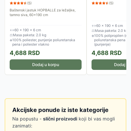
(
5
)
(
5
)
Baštenski jastuk HOPBALLE za ležaljke,
tamno siva, 60x190 cm
↔
60 × 190 × 6 cm
↔
60 × 190 × 6 cm
⚖
Masa paketa: 2.0 kg
⚖
Masa paketa: 2.0 kg
◈
100% polipropilen (nav
◈
100% poliester, punjenje poliuretanska
poliuretanska pena / p
pena i poliester vlakno
(punjenje)
4,688
RSD
4,688
RSD
Dodaj u korpu
Dodaj u 
Akcijske ponude iz iste kategorije
Na popustu -
slični proizvodi
koji bi vas mogli
zanimati: