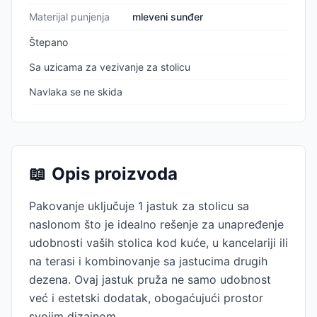
Materijal punjenja
mleveni sunđer
Štepano
Sa uzicama za vezivanje za stolicu
Navlaka se ne skida
📖
Opis proizvoda
Pakovanje uključuje 1 jastuk za stolicu sa
naslonom što je idealno rešenje za unapređenje
udobnosti vaših stolica kod kuće, u kancelariji ili
na terasi i kombinovanje sa jastucima drugih
dezena. Ovaj jastuk pruža ne samo udobnost
već i estetski dodatak, obogaćujući prostor
svojim dizajnom.