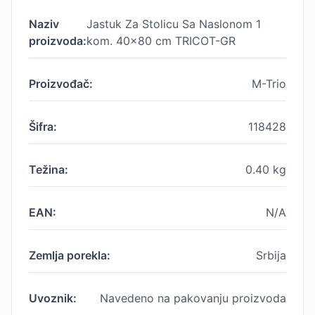
Naziv
Jastuk Za Stolicu Sa Naslonom 1
proizvoda:
kom. 40x80 cm TRICOT-GR
Proizvođač:
M-Trio
Šifra:
118428
Težina:
0.40
kg
EAN:
N/A
Zemlja porekla:
Srbija
Uvoznik:
Navedeno na pakovanju proizvoda