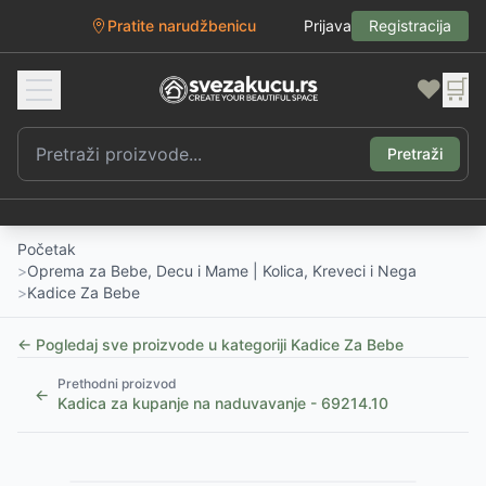
Pratite narudžbenicu
Prijava
Registracija
❤️
🛒
Pretraži
Početak
>
Oprema za Bebe, Decu i Mame | Kolica, Kreveci i Nega
>
Kadice Za Bebe
← Pogledaj sve proizvode u kategoriji
Kadice Za Bebe
Prethodni proizvod
←
Kadica za kupanje na naduvavanje - 69214.10