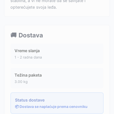
stabilna, a vi ne morate da se savijate i
opterećujete svoja leđa.
🚚
Dostava
Vreme slanja
1 - 2 radna dana
Težina paketa
3.00
kg
Status dostave
📦 Dostava se naplaćuje prema cenovniku