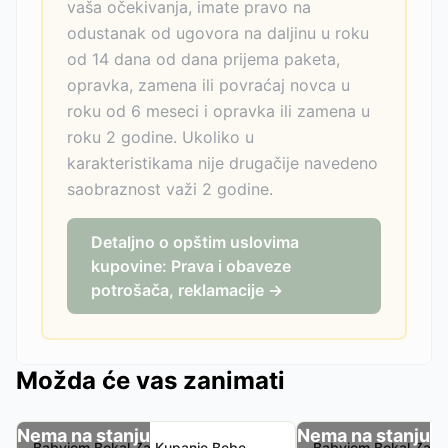
vaša očekivanja, imate pravo na
odustanak od ugovora na daljinu u roku
od 14 dana od dana prijema paketa,
opravka, zamena ili povraćaj novca u
roku od 6 meseci i opravka ili zamena u
roku 2 godine. Ukoliko u
karakteristikama nije drugačije navedeno
saobraznost važi 2 godine.
Detaljno o opštim uslovima
kupovine: Prava i obaveze
potrošača, reklamacije →
Možda će vas zanimati
Nema na stanju
Nema na stanju
Babyjem Bokal Za Kupanje Bebe -
Babyjem Bokal Za K