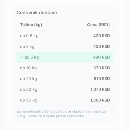
Cenovnik dostave
Težina (kg)
Cena (RSD)
do
0.5
kg
430
RSD
do
2
kg
430
RSD
✓
do
5
kg
490
RSD
do
10
kg
670
RSD
do
20
kg
910
RSD
do
30
kg
1,070
RSD
do
50
kg
1,300
RSD
Za pakete preko 50kg dostava se obračunava: cena za
50kg + cena za ostatak prema cenovniku