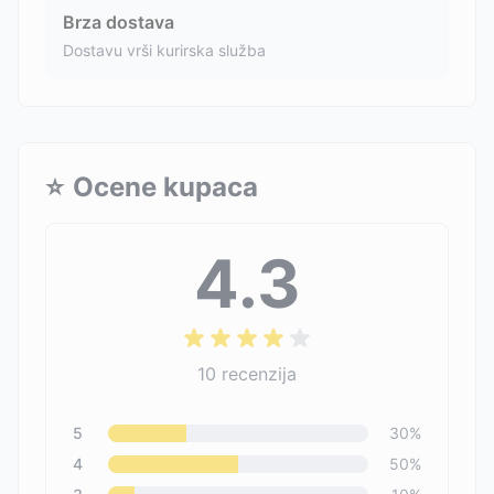
Brza dostava
Dostavu vrši kurirska služba
⭐
Ocene kupaca
4.3
10
recenzija
5
30
%
4
50
%