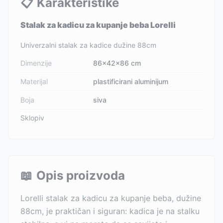
📋
Karakteristike
Stalak za kadicu za kupanje beba Lorelli
Univerzalni stalak za kadice dužine 88cm
Dimenzije
86x42x86 cm
Materijal
plastificirani aluminijum
Boja
siva
Sklopiv
📖
Opis proizvoda
Lorelli stalak za kadicu za kupanje beba, dužine
88cm, je praktičan i siguran: kadica je na stalku