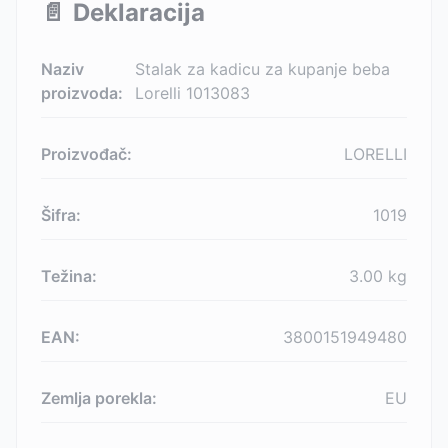
📄
Deklaracija
Naziv
Stalak za kadicu za kupanje beba
proizvoda:
Lorelli 1013083
Proizvođač:
LORELLI
Šifra:
1019
Težina:
3.00
kg
EAN:
3800151949480
Zemlja porekla:
EU