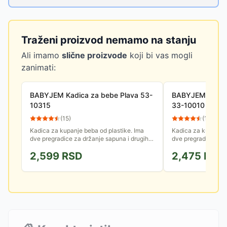
Traženi proizvod nemamo na stanju
Ali imamo
slične proizvode
koji bi vas mogli
zanimati:
BABYJEM Kadica za bebe Plava 53-
BABYJEM Kadica
10315
33-10010
(
15
)
(
15
)
Kadica za kupanje beba od plastike. Ima
Kadica za kupanje 
dve pregradice za držanje sapuna i drugih
dve pregradice za d
higijenskih proizvoda. Lako se održava.
higijenskih proizvo
2,599
RSD
2,475
RSD