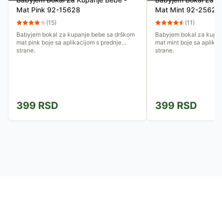
Mat Pink 92-15628
Mat Mint 92-25627
(
15
)
(
11
)
Babyjem bokal za kupanje bebe sa drškom
Babyjem bokal za kupan
mat pink boje sa aplikacijom s prednje
mat mint boje sa aplikac
strane.
strane.
399
RSD
399
RSD