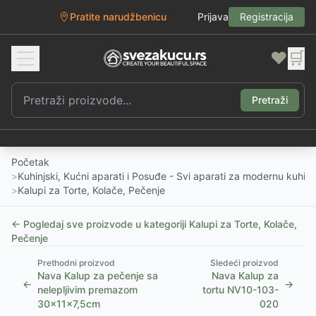
Pratite narudžbenicu
Prijava
Registracija
❤️
🛒
Pretraži
Početak
>
Kuhinjski, Kućni aparati i Posuđe - Svi aparati za modernu kuhinj
>
Kalupi za Torte, Kolače, Pečenje
← Pogledaj sve proizvode u kategoriji
Kalupi za Torte, Kolače,
Pečenje
Prethodni proizvod
Sledeći proizvod
Nava Kalup za pečenje sa
Nava Kalup za
←
→
nelepljivim premazom
tortu NV10-103-
30x11x7,5cm
020