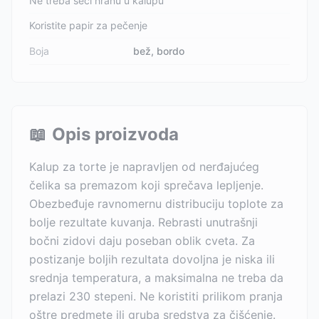
Ne treba seći hranu u kalupu
Koristite papir za pečenje
Boja
bež, bordo
📖
Opis proizvoda
Kalup za torte je napravljen od nerđajućeg
čelika sa premazom koji sprečava lepljenje.
Obezbeđuje ravnomernu distribuciju toplote za
bolje rezultate kuvanja. Rebrasti unutrašnji
bočni zidovi daju poseban oblik cveta. Za
postizanje boljih rezultata dovoljna je niska ili
srednja temperatura, a maksimalna ne treba da
prelazi 230 stepeni. Ne koristiti prilikom pranja
oštre predmete ili gruba sredstva za čišćenje.