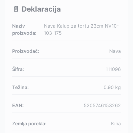
📄
Deklaracija
Naziv
Nava Kalup za tortu 23cm NV10-
proizvoda:
103-175
Proizvođač:
Nava
Šifra:
111096
Težina:
0.90
kg
EAN:
5205746153262
Zemlja porekla:
Kina