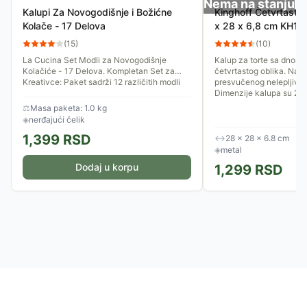
Nema na stanju
Kalupi Za Novogodišnje i Božićne
Kinghoff Četvrtasti 
Kolače - 17 Delova
x 28 x 6,8 cm KH15
(
15
)
(
10
)
La Cucina Set Modli za Novogodišnje
Kalup za torte sa dnom k
Kolačiće - 17 Delova. Kompletan Set za
četvrtastog oblika. Napr
Kreativce: Paket sadrži 12 različitih modli
presvučenog nelepljivi
za pečenje sa prazničnim...
Dimenzije kalupa su 28 x 
⚖
Masa paketa: 1.0 kg
◈
nerđajući čelik
1,399
RSD
↔
28 × 28 × 6.8 cm
◈
metal
Dodaj u korpu
1,299
RSD