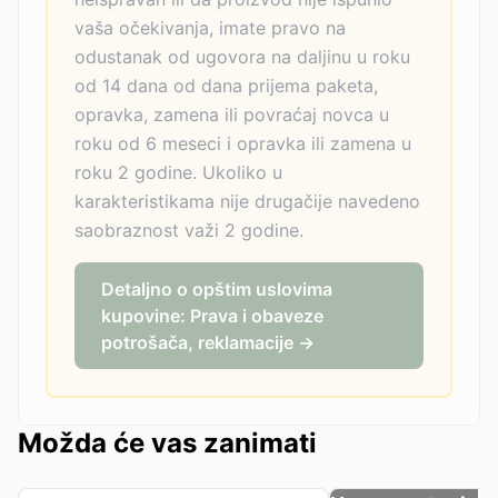
vaša očekivanja, imate pravo na
odustanak od ugovora na daljinu u roku
od 14 dana od dana prijema paketa,
opravka, zamena ili povraćaj novca u
roku od 6 meseci i opravka ili zamena u
roku 2 godine. Ukoliko u
karakteristikama nije drugačije navedeno
saobraznost važi 2 godine.
Detaljno o opštim uslovima
kupovine: Prava i obaveze
potrošača, reklamacije →
Možda će vas zanimati