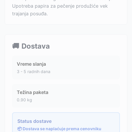
Upotreba papira za pečenje produžiće vek
trajanja posuđa.
🚚
Dostava
Vreme slanja
3 - 5 radnih dana
Težina paketa
0.90
kg
Status dostave
📦 Dostava se naplaćuje prema cenovniku