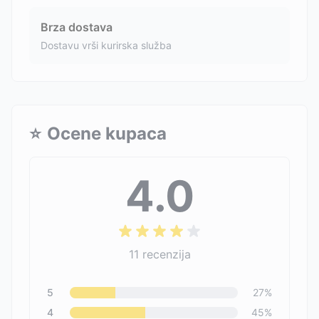
Brza dostava
Dostavu vrši kurirska služba
⭐
Ocene kupaca
4.0
11
recenzija
5
27
%
4
45
%