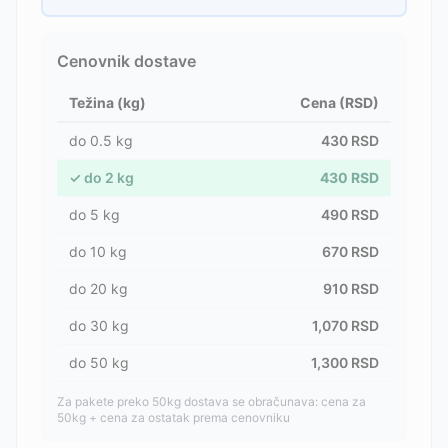
Cenovnik dostave
Težina (kg)
Cena (RSD)
do
0.5
kg
430
RSD
✓
do
2
kg
430
RSD
do
5
kg
490
RSD
do
10
kg
670
RSD
do
20
kg
910
RSD
do
30
kg
1,070
RSD
do
50
kg
1,300
RSD
Za pakete preko 50kg dostava se obračunava: cena za
50kg + cena za ostatak prema cenovniku