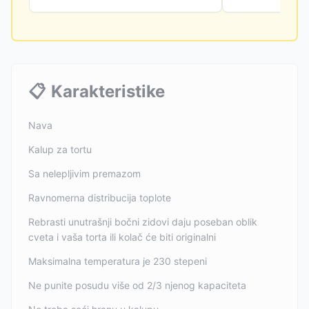
📋
Karakteristike
Nava
Kalup za tortu
Sa nelepljivim premazom
Ravnomerna distribucija toplote
Rebrasti unutrašnji bočni zidovi daju poseban oblik
cveta i vaša torta ili kolač će biti originalni
Maksimalna temperatura je 230 stepeni
Ne punite posudu više od 2/3 njenog kapaciteta