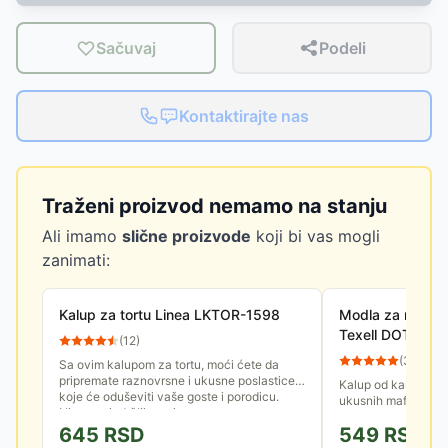
Sačuvaj
Podeli
Kontaktirajte nas
Traženi proizvod nemamo na stanju
Ali imamo
slične proizvode
koji bi vas mogli
zanimati:
Kalup za tortu Linea LKTOR-1598
Modla za mafine 
Texell DOTS T
(
12
)
(
32
)
Sa ovim kalupom za tortu, moći ćete da
pripremate raznovrsne i ukusne poslastice
Kalup od karbon čel
koje će oduševiti vaše goste i porodicu.
ukusnih mafina i pr
Njegova izdržljivost i...
projice ili mafine s
645
RSD
549
RSD
lako se odvaja. Lak 