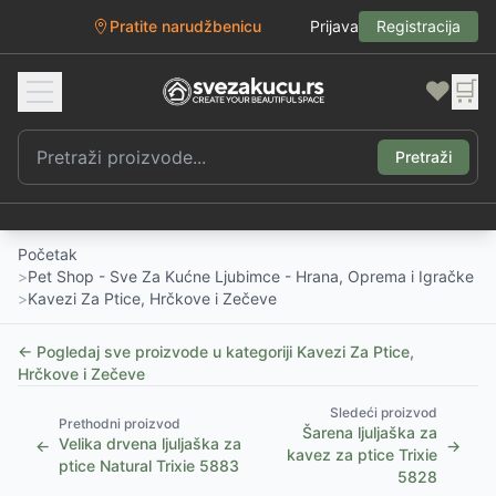
Pratite narudžbenicu
Prijava
Registracija
❤️
🛒
Pretraži
Početak
>
Pet Shop - Sve Za Kućne Ljubimce - Hrana, Oprema i Igračke
>
Kavezi Za Ptice, Hrčkove i Zečeve
← Pogledaj sve proizvode u kategoriji
Kavezi Za Ptice,
Hrčkove i Zečeve
Sledeći proizvod
Prethodni proizvod
Šarena ljuljaška za
Velika drvena ljuljaška za
←
→
kavez za ptice Trixie
ptice Natural Trixie 5883
5828