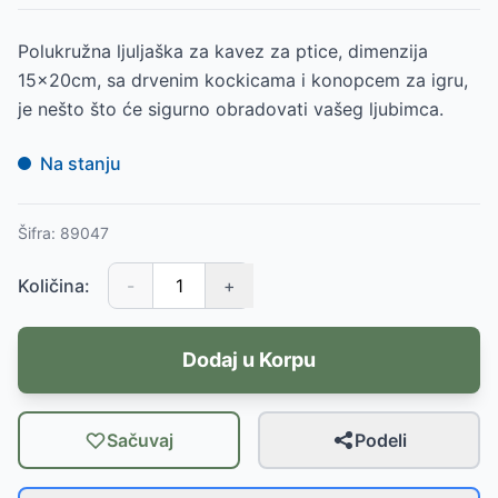
Polukružna ljuljaška za kavez za ptice, dimenzija
15x20cm, sa drvenim kockicama i konopcem za igru,
je nešto što će sigurno obradovati vašeg ljubimca.
Na stanju
Šifra:
89047
Količina:
-
+
Dodaj u Korpu
Sačuvaj
Podeli