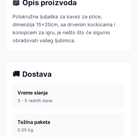
📖
Opis proizvoda
Polukružna ljuljaška za kavez za ptice,
dimenzija 15x20cm, sa drvenim kockicama i
konopcem za igru, je nešto što će sigurno
obradovati vašeg ljubimca.
🚚
Dostava
Vreme slanja
3 - 5 radnih dana
Težina paketa
0.05
kg