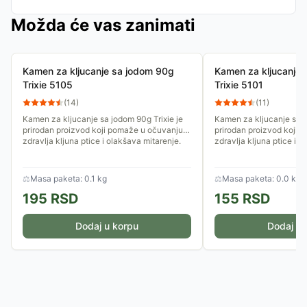
Možda će vas zanimati
Kamen za kljucanje sa jodom 90g
Kamen za kljucanje
Trixie 5105
Trixie 5101
(
14
)
(
11
)
Kamen za kljucanje sa jodom 90g Trixie je
Kamen za kljucanje sa j
prirodan proizvod koji pomaže u očuvanju
prirodan proizvod koji 
zdravlja kljuna ptice i olakšava mitarenje.
zdravlja kljuna ptice i o
⚖
Masa paketa: 0.1 kg
⚖
Masa paketa: 0.0 kg
195
RSD
155
RSD
Dodaj u korpu
Dodaj u 