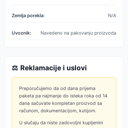
Zemlja porekla:
N/A
Uvoznik:
Navedeno na pakovanju proizvoda
⚖️
Reklamacije i uslovi
Preporučujemo da od dana prijema
paketa pa najmanje do isteka roka od 14
dana sačuvate kompletan proizvod sa
računom, dokumentacijom, kutijom.
U slučaju da niste zadovoljni kupljenim