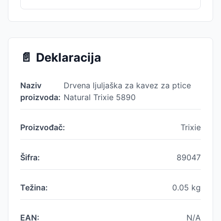
📄
Deklaracija
Naziv
Drvena ljuljaška za kavez za ptice
proizvoda:
Natural Trixie 5890
Proizvođač:
Trixie
Šifra:
89047
Težina:
0.05
kg
EAN:
N/A