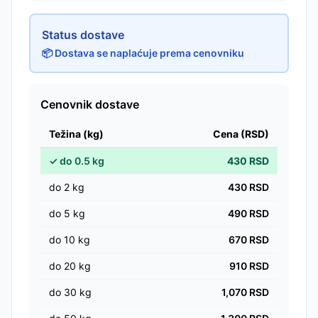
Status dostave
📦 Dostava se naplaćuje prema cenovniku
Cenovnik dostave
Težina (kg)
Cena (RSD)
✓
do
0.5
kg
430
RSD
do
2
kg
430
RSD
do
5
kg
490
RSD
do
10
kg
670
RSD
do
20
kg
910
RSD
do
30
kg
1,070
RSD