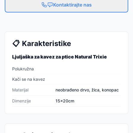
Kontaktirajte nas
📋
Karakteristike
Ljuljaška za kavez za ptice Natural Trixie
Polukružna
Kači se na kavez
Materijal
neobrađeno drvo, žica, konopac
Dimenzije
15x20cm