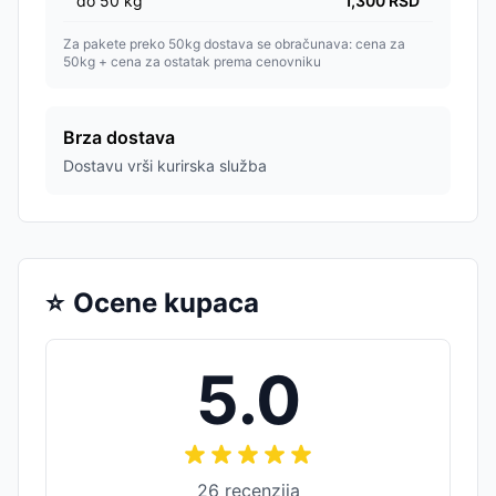
do
50
kg
1,300
RSD
Za pakete preko 50kg dostava se obračunava: cena za
50kg + cena za ostatak prema cenovniku
Brza dostava
Dostavu vrši kurirska služba
⭐
Ocene kupaca
5.0
26
recenzija