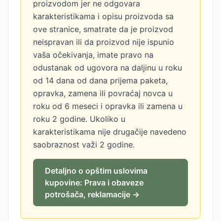
proizvodom jer ne odgovara
karakteristikama i opisu proizvoda sa
ove stranice, smatrate da je proizvod
neispravan ili da proizvod nije ispunio
vaša očekivanja, imate pravo na
odustanak od ugovora na daljinu u roku
od 14 dana od dana prijema paketa,
opravka, zamena ili povraćaj novca u
roku od 6 meseci i opravka ili zamena u
roku 2 godine. Ukoliko u
karakteristikama nije drugačije navedeno
saobraznost važi 2 godine.
Detaljno o opštim uslovima
kupovine: Prava i obaveze
potrošača, reklamacije →