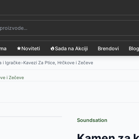
ama
Noviteti
Sada na Akciji
Brendovi
Blo
 i Igračke
>
Kavezi Za Ptice, Hrčkove i Zečeve
ove i Zečeve
Soundsation
SD
Kamen za k
SD