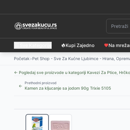
Sve Kategorije
Kupi Zajedno
Na mrež
Početak
>
Pet Shop - Sve Za Kućne Ljubimce - Hrana, Oprema
← Pogledaj sve proizvode u kategoriji
Kavezi Za Ptice, Hrčk
Prethodni proizvod
←
Kamen za kljucanje sa jodom 90g Trixie 5105
Slični proizvodi
Kamen za kljucanje sa jodom 90g Trixie 5105
-
195
R
Kamen za kljucanje sa jodom 20g Trixie 5101
-
155
R