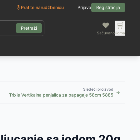
Pratite narudžbenicu
Prijava
Registracija
❤️
🛒
Pretraži
Sačuvano
Korpa
g
Sledeći proizvod
→
Trixie Vertikalna penjalica za papagaje 58cm 5885
ljucanje sa jodom 20g