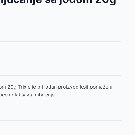
)
om 20g Trixie je prirodan proizvod koji pomaže u
ice i olakšava mitarenje.