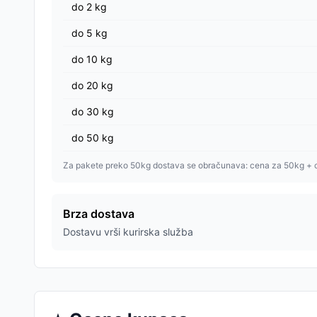
do
2
kg
do
5
kg
do
10
kg
do
20
kg
do
30
kg
do
50
kg
Za pakete preko 50kg dostava se obračunava: cena za 50kg + 
Brza dostava
Dostavu vrši kurirska služba