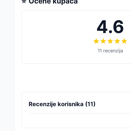
⭐
Ocene kupaca
4.6
11
recenzija
Recenzije korisnika (
11
)