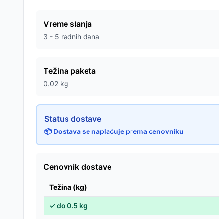
Vreme slanja
3 - 5 radnih dana
Težina paketa
0.02
kg
Status dostave
📦 Dostava se naplaćuje prema cenovniku
Cenovnik dostave
Težina (kg)
✓
do
0.5
kg