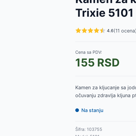
Trixie 5101
 5035
-
635
RSD
(
11
ocena
4.6
5029
-
445
RSD
-
475
RSD
Cena sa PDV:
155
RSD
9
RSD
RSD
Kamen za kljucanje sa jod
očuvanju zdravlja kljuna pt
Na stanju
Šifra:
103755