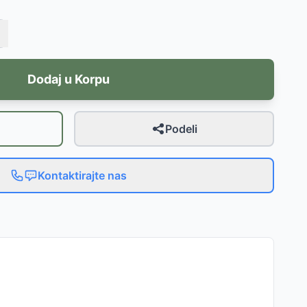
Dodaj u Korpu
Podeli
Kontaktirajte nas