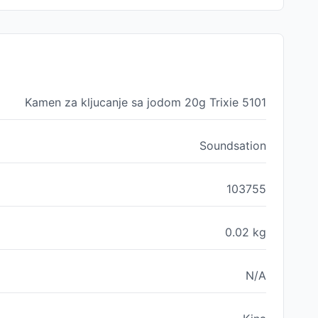
Kamen za kljucanje sa jodom 20g Trixie 5101
Soundsation
103755
0.02
kg
N/A