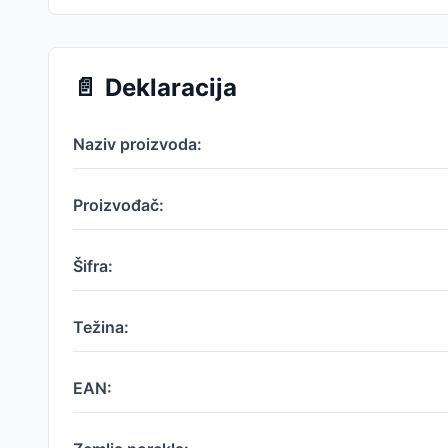
📄
Deklaracija
Naziv proizvoda:
Proizvođač:
Šifra:
Težina:
EAN: