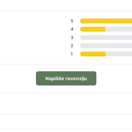
5
4
3
2
1
Napišite recenziju