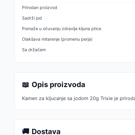
Prirodan proizvod
Sadrži jod
Pomaže u očuvanju zdravlja kljuna ptice
Olakšava mitarenje (promenu perja)
Sa držačem
📖
Opis proizvoda
Kamen za kljucanje sa jodom 20g Trixie je priroda
🚚
Dostava