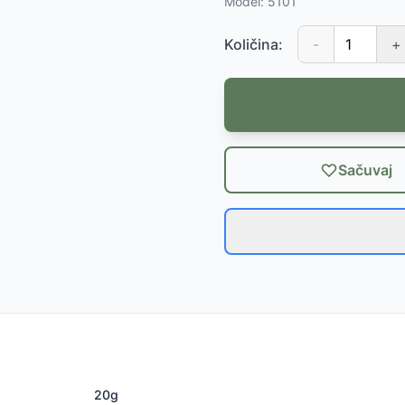
Model:
5101
Količina:
-
+
Sačuvaj
20g