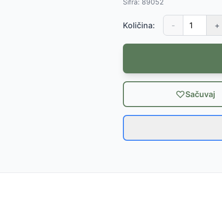
Šifra:
89052
Količina:
-
+
Sačuvaj