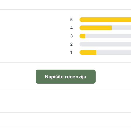
5
4
3
2
1
Napišite recenziju