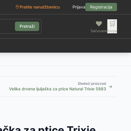
Pratite narudžbenicu
Prijava
Registracija
❤️
🛒
Pretraži
Sačuvano
Korpa
g
Sledeći proizvod
→
Velika drvena ljuljaška za ptice Natural Trixie 5883
ačka za ptice Trixie