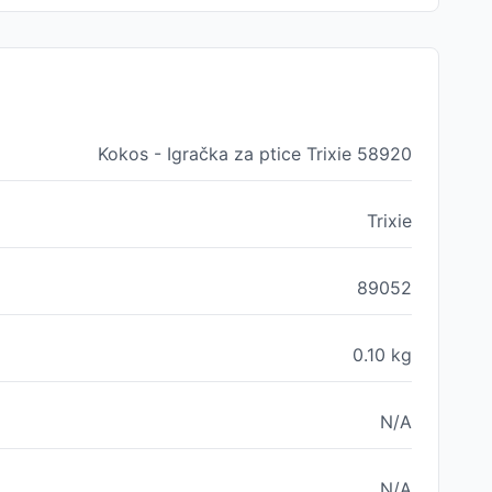
Kokos - Igračka za ptice Trixie 58920
Trixie
89052
0.10
kg
N/A
N/A