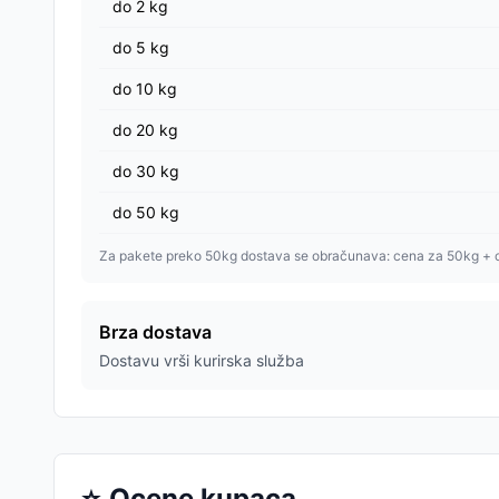
do
2
kg
do
5
kg
do
10
kg
do
20
kg
do
30
kg
do
50
kg
Za pakete preko 50kg dostava se obračunava: cena za 50kg + 
Brza dostava
Dostavu vrši kurirska služba
⭐
Ocene kupaca