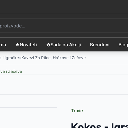
ama
Noviteti
Sada na Akciji
Brendovi
Blo
 i Igračke
>
Kavezi Za Ptice, Hrčkove i Zečeve
ove i Zečeve
Trixie
SD
Kokos - Igr
SD