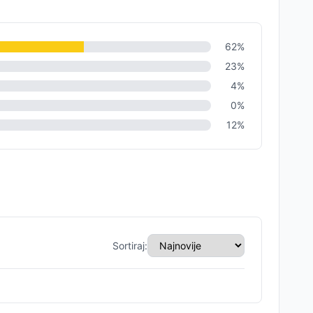
62
%
23
%
4
%
0
%
12
%
Sortiraj: