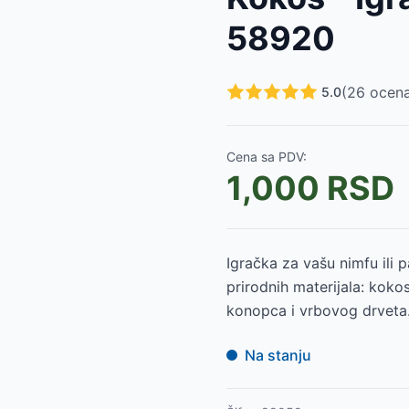
58920
 5035
-
635
RSD
(
26
ocena
5.0
5029
-
445
RSD
-
475
RSD
Cena sa PDV:
1,000
RSD
9
RSD
RSD
Igračka za vašu nimfu ili 
prirodnih materijala: koko
konopca i vrbovog drveta.
Na stanju