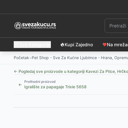
Sve Kategorije
Kupi Zajedno
Na mrež
Početak
>
Pet Shop - Sve Za Kućne Ljubimce - Hrana, Oprema
← Pogledaj sve proizvode u kategoriji
Kavezi Za Ptice, Hrčk
Prethodni proizvod
←
Igralište za papagaje Trixie 5658
Slični proizvodi
Kamen za kljucanje sa jodom 90g Trixie 5105
-
195
R
Kamen za kljucanje sa jodom 20g Trixie 5101
-
155
R