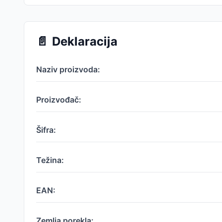
📄
Deklaracija
Naziv proizvoda:
Proizvođač:
Šifra:
Težina:
EAN:
Zemlja porekla: