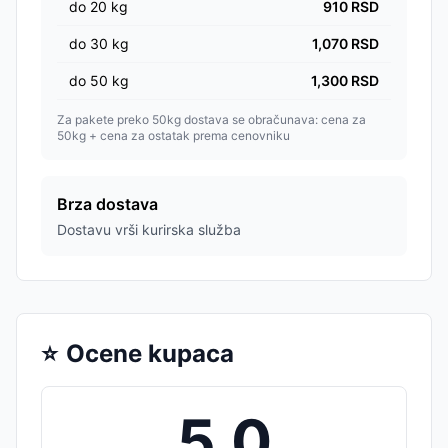
do
20
kg
910
RSD
do
30
kg
1,070
RSD
do
50
kg
1,300
RSD
Za pakete preko 50kg dostava se obračunava: cena za
50kg + cena za ostatak prema cenovniku
Brza dostava
Dostavu vrši kurirska služba
⭐
Ocene kupaca
5.0