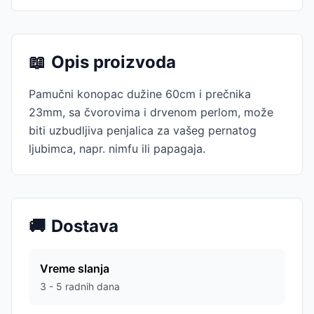
📖
Opis proizvoda
Pamučni konopac dužine 60cm i prečnika
23mm, sa čvorovima i drvenom perlom, može
biti uzbudljiva penjalica za vašeg pernatog
ljubimca, napr. nimfu ili papagaja.
🚚
Dostava
Vreme slanja
3 - 5 radnih dana