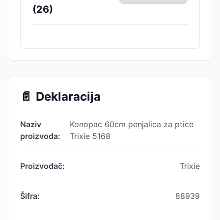
(
26
)
📄
Deklaracija
Naziv
Konopac 60cm penjalica za ptice
proizvoda:
Trixie 5168
Proizvođač:
Trixie
Šifra:
88939