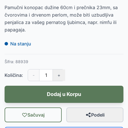
Pamučni konopac dužine 60cm i prečnika 23mm, sa
čvorovima i drvenom perlom, može biti uzbudljiva
penjalica za vašeg pernatog ljubimca, napr. nimfu ili
papagaja.
Na stanju
Šifra:
88939
Količina:
-
+
Dodaj u Korpu
Sačuvaj
Podeli