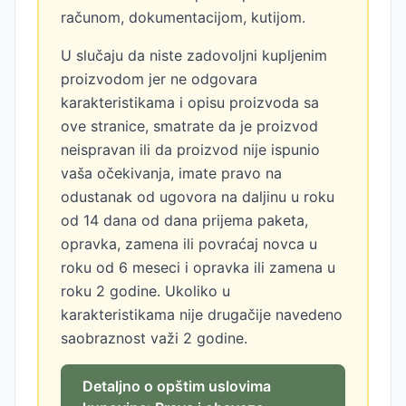
računom, dokumentacijom, kutijom.
U slučaju da niste zadovoljni kupljenim
proizvodom jer ne odgovara
karakteristikama i opisu proizvoda sa
ove stranice, smatrate da je proizvod
neispravan ili da proizvod nije ispunio
vaša očekivanja, imate pravo na
odustanak od ugovora na daljinu u roku
od 14 dana od dana prijema paketa,
opravka, zamena ili povraćaj novca u
roku od 6 meseci i opravka ili zamena u
roku 2 godine. Ukoliko u
karakteristikama nije drugačije navedeno
saobraznost važi 2 godine.
Detaljno o opštim uslovima