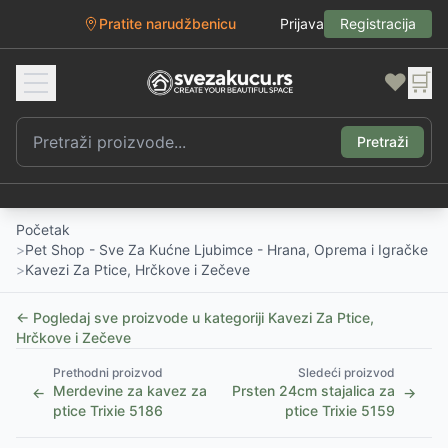
Pratite narudžbenicu
Prijava
Registracija
❤️
🛒
Pretraži
Početak
>
Pet Shop - Sve Za Kućne Ljubimce - Hrana, Oprema i Igračke
>
Kavezi Za Ptice, Hrčkove i Zečeve
← Pogledaj sve proizvode u kategoriji
Kavezi Za Ptice,
Hrčkove i Zečeve
Prethodni proizvod
Sledeći proizvod
Merdevine za kavez za
Prsten 24cm stajalica za
←
→
ptice Trixie 5186
ptice Trixie 5159