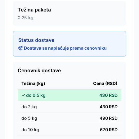
Težina paketa
0.25
kg
Status dostave
📦 Dostava se naplaćuje prema cenovniku
Cenovnik dostave
Težina (kg)
Cena (RSD)
✓
do
0.5
kg
430
RSD
do
2
kg
430
RSD
do
5
kg
490
RSD
do
10
kg
670
RSD