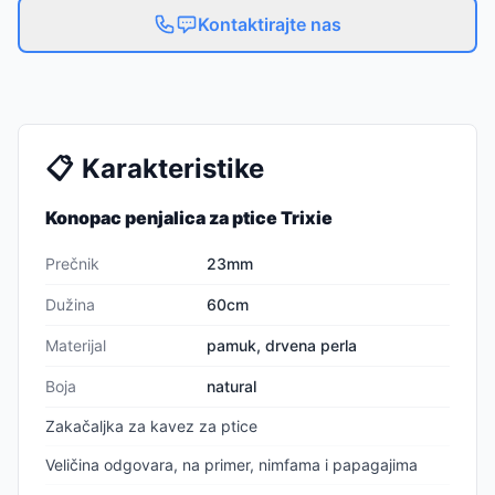
Kontaktirajte nas
📋
Karakteristike
Konopac penjalica za ptice Trixie
Prečnik
23mm
Dužina
60cm
Materijal
pamuk, drvena perla
Boja
natural
Zakačaljka za kavez za ptice
Veličina odgovara, na primer, nimfama i papagajima