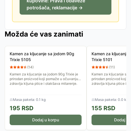
kupovine: Prava i obaveze
potrošača, reklamacije →
Možda će vas zanimati
Kamen za kljucanje sa jodom 90g
Kamen za kljucanje
Trixie 5105
Trixie 5101
(
14
)
(
11
)
Kamen za kljucanje sa jodom 90g Trixie je
Kamen za kljucanje sa j
prirodan proizvod koji pomaže u očuvanju
prirodan proizvod koji 
zdravlja kljuna ptice i olakšava mitarenje.
zdravlja kljuna ptice i o
⚖
Masa paketa: 0.1 kg
⚖
Masa paketa: 0.0 kg
195
RSD
155
RSD
Dodaj u korpu
Dodaj u 