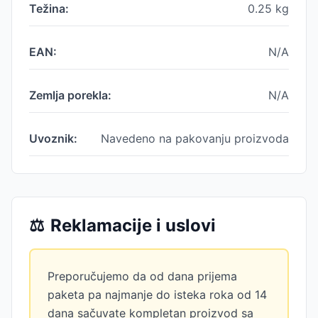
Težina:
0.25
kg
EAN:
N/A
Zemlja porekla:
N/A
Uvoznik:
Navedeno na pakovanju proizvoda
⚖️
Reklamacije i uslovi
Preporučujemo da od dana prijema
paketa pa najmanje do isteka roka od 14
dana sačuvate kompletan proizvod sa