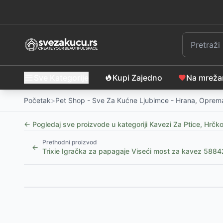
Sve Kategorije
Kupi Zajedno
Na mrež
Početak
>
Pet Shop - Sve Za Kućne Ljubimce - Hrana, Oprema
← Pogledaj sve proizvode u kategoriji
Kavezi Za Ptice, Hrčk
Prethodni proizvod
←
Trixie Igračka za papagaje Viseći most za kavez 5884
Slični proizvodi
Kamen za kljucanje sa jodom 90g Trixie 5105
-
195
R
Kamen za kljucanje sa jodom 20g Trixie 5101
-
155
R