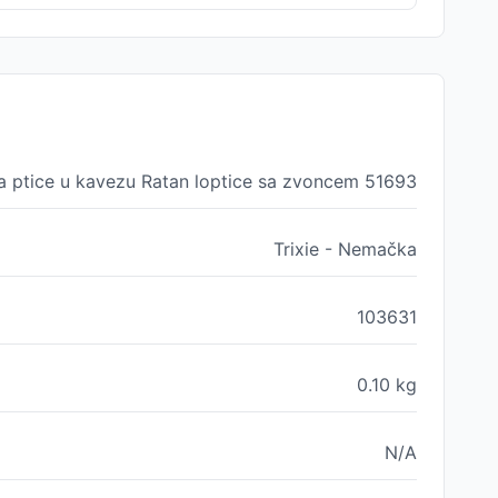
za ptice u kavezu Ratan loptice sa zvoncem 51693
Trixie - Nemačka
103631
0.10
kg
N/A