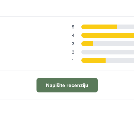
5
4
3
2
1
Napišite recenziju