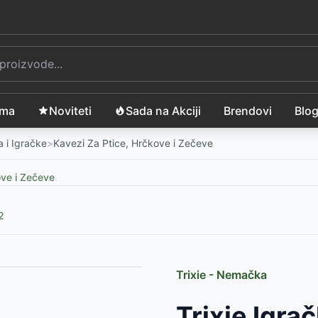
ama
Noviteti
Sada na Akciji
Brendovi
Blo
 i Igračke
>
Kavezi Za Ptice, Hrčkove i Zečeve
ove i Zečeve
2
Trixie - Nemačka
SD
Trixie Igra
SD