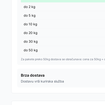
do
2
kg
do
5
kg
do
10
kg
do
20
kg
do
30
kg
do
50
kg
Za pakete preko 50kg dostava se obračunava: cena za 50kg + 
Brza dostava
Dostavu vrši kurirska služba