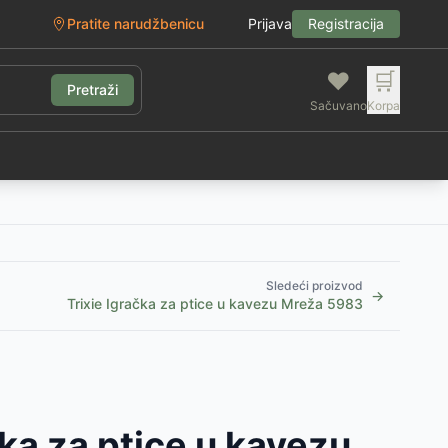
Pratite narudžbenicu
Prijava
Registracija
❤️
🛒
Pretraži
Sačuvano
Korpa
g
Sledeći proizvod
→
Trixie Igračka za ptice u kavezu Mreža 5983
čka za ptice u kavezu