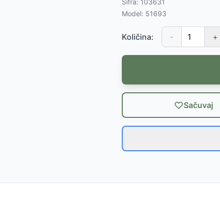
Šifra:
103631
Model:
51693
Količina:
-
+
Sačuvaj