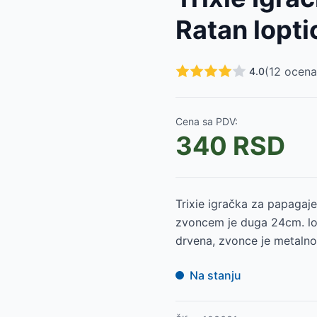
Ratan lopt
 5035
-
635
RSD
(
12
ocena
4.0
5029
-
445
RSD
-
475
RSD
Cena sa PDV:
340
RSD
9
RSD
RSD
Trixie igračka za papagaje
zvoncem je duga 24cm. lop
drvena, zvonce je metalno
Na stanju