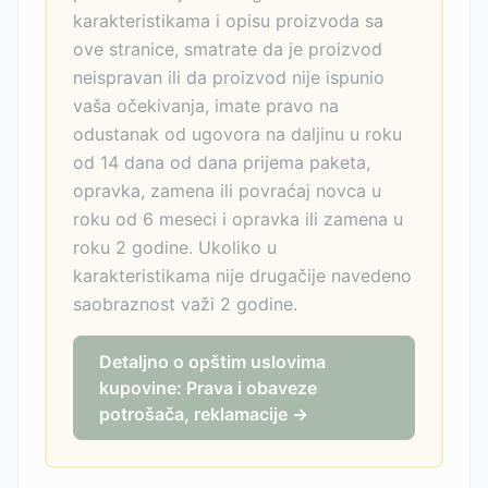
karakteristikama i opisu proizvoda sa
ove stranice, smatrate da je proizvod
neispravan ili da proizvod nije ispunio
vaša očekivanja, imate pravo na
odustanak od ugovora na daljinu u roku
od 14 dana od dana prijema paketa,
opravka, zamena ili povraćaj novca u
roku od 6 meseci i opravka ili zamena u
roku 2 godine. Ukoliko u
karakteristikama nije drugačije navedeno
saobraznost važi 2 godine.
Detaljno o opštim uslovima
kupovine: Prava i obaveze
potrošača, reklamacije →