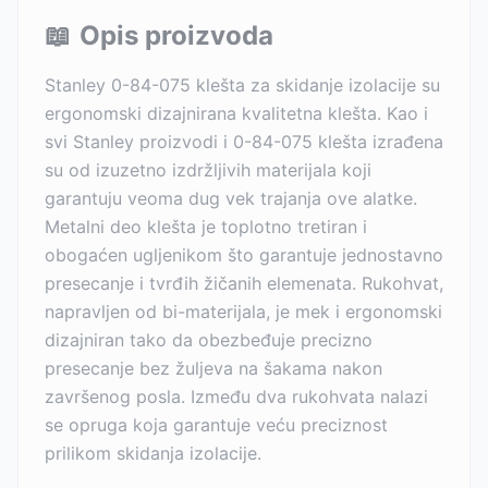
📖
Opis proizvoda
Stanley 0-84-075 klešta za skidanje izolacije su
ergonomski dizajnirana kvalitetna klešta. Kao i
svi Stanley proizvodi i 0-84-075 klešta izrađena
su od izuzetno izdržljivih materijala koji
garantuju veoma dug vek trajanja ove alatke.
Metalni deo klešta je toplotno tretiran i
obogaćen ugljenikom što garantuje jednostavno
presecanje i tvrđih žičanih elemenata. Rukohvat,
napravljen od bi-materijala, je mek i ergonomski
dizajniran tako da obezbeđuje precizno
presecanje bez žuljeva na šakama nakon
završenog posla. Između dva rukohvata nalazi
se opruga koja garantuje veću preciznost
prilikom skidanja izolacije.