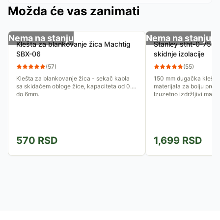
Možda će vas zanimati
Nema na stanju
Nema na stanju
Klešta za blankovanje žica Machtig
Stanley stht-0-7506
SBX-06
skidnje izolacije
(
57
)
(
55
)
Klešta za blankovanje žica - sekač kabla
150 mm dugačka klešta,
sa skidačem obloge žice, kapaciteta od 0.2
materijala za bolju prec
do 6mm.
Izuzetno izdržljivi materi
570
RSD
1,699
RSD