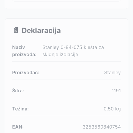
📄
Deklaracija
Naziv
Stanley 0-84-075 klešta za
proizvoda:
skidnje izolacije
Proizvođač:
Stanley
Šifra:
1191
Težina:
0.50
kg
EAN:
3253560840754