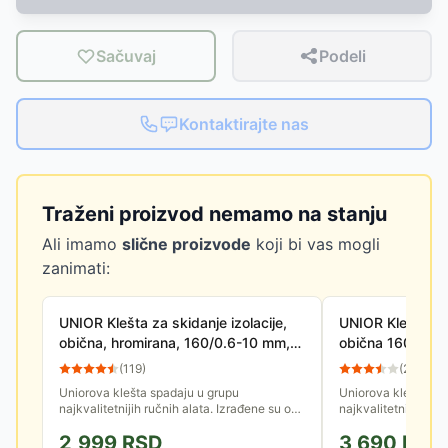
Sačuvaj
Podeli
Kontaktirajte nas
Traženi proizvod nemamo na stanju
Ali imamo
slične proizvode
koji bi vas mogli
zanimati:
UNIOR Klešta za skidanje izolacije,
UNIOR Klešta za 
obična, hromirana, 160/0.6-10 mm,
obična 160/0.6-
PVC drška art. 478BI 607882
478VDEBI 6104
(
119
)
(
269
)
Uniorova klešta spadaju u grupu
Uniorova klešta sp
najkvalitetnijih ručnih alata. Izrađene su od
najkvalitetnijih ruč
posebne legure čelika pogodne za termičku
posebne legure čel
2,999
RSD
3,690
RSD
obradu, mogu biti i...
obradu, mogu biti i..