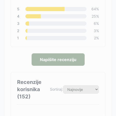
5
64
%
4
25
%
3
6
%
2
3
%
1
2
%
Napišite recenziju
Recenzije
korisnika
Sortiraj:
(
152
)