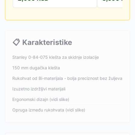
📋
Karakteristike
Stanley 0-84-075 klešta za skidnje izolacije
150 mm dugačka klešta
Rukohvat od Bi-materijala - bolja preciznost bez žuljeva
Izuzetno izdržljivi materijali
Ergonomski dizajn (vidi slike)
Opruga između rukohvata (vidi slike)