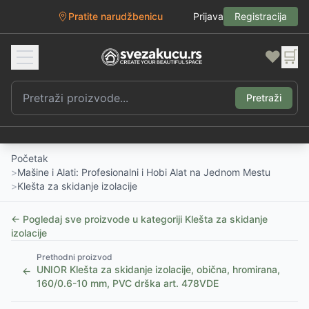
Pratite narudžbenicu
Prijava
Registracija
❤️
🛒
Pretraži
Početak
>
Mašine i Alati: Profesionalni i Hobi Alat na Jednom Mestu
>
Klešta za skidanje izolacije
← Pogledaj sve proizvode u kategoriji
Klešta za skidanje
izolacije
Prethodni proizvod
UNIOR Klešta za skidanje izolacije, obična, hromirana,
←
160/0.6-10 mm, PVC drška art. 478VDE