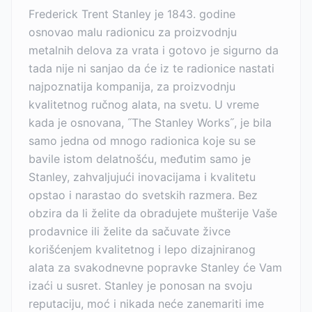
Frederick Trent Stanley je 1843. godine
osnovao malu radionicu za proizvodnju
metalnih delova za vrata i gotovo je sigurno da
tada nije ni sanjao da će iz te radionice nastati
najpoznatija kompanija, za proizvodnju
kvalitetnog ručnog alata, na svetu. U vreme
kada je osnovana, ˝The Stanley Works˝, je bila
samo jedna od mnogo radionica koje su se
bavile istom delatnošću, međutim samo je
Stanley, zahvaljujući inovacijama i kvalitetu
opstao i narastao do svetskih razmera. Bez
obzira da li želite da obradujete mušterije Vaše
prodavnice ili želite da sačuvate živce
korišćenjem kvalitetnog i lepo dizajniranog
alata za svakodnevne popravke Stanley će Vam
izaći u susret. Stanley je ponosan na svoju
reputaciju, moć i nikada neće zanemariti ime