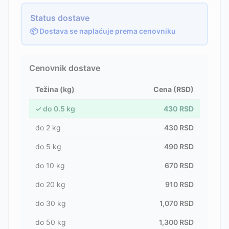
Status dostave
📦 Dostava se naplaćuje prema cenovniku
Cenovnik dostave
Težina (kg)
Cena (RSD)
✓
do
0.5
kg
430
RSD
do
2
kg
430
RSD
do
5
kg
490
RSD
do
10
kg
670
RSD
do
20
kg
910
RSD
do
30
kg
1,070
RSD
do
50
kg
1,300
RSD