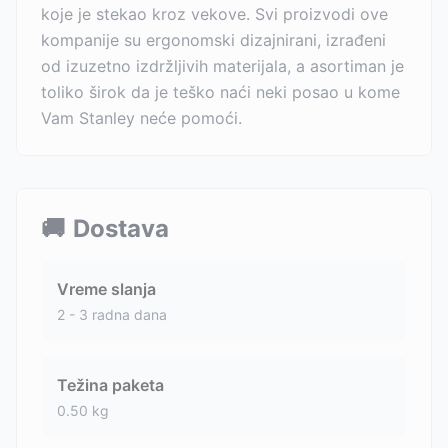
koje je stekao kroz vekove. Svi proizvodi ove
kompanije su ergonomski dizajnirani, izrađeni
od izuzetno izdržljivih materijala, a asortiman je
toliko širok da je teško naći neki posao u kome
Vam Stanley neće pomoći.
🚚
Dostava
Vreme slanja
2 - 3 radna dana
Težina paketa
0.50
kg