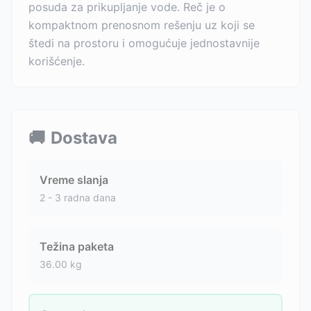
posuda za prikupljanje vode. Reč je o
kompaktnom prenosnom rešenju uz koji se
štedi na prostoru i omogućuje jednostavnije
korišćenje.
🚚
Dostava
Vreme slanja
2 - 3 radna dana
Težina paketa
36.00
kg