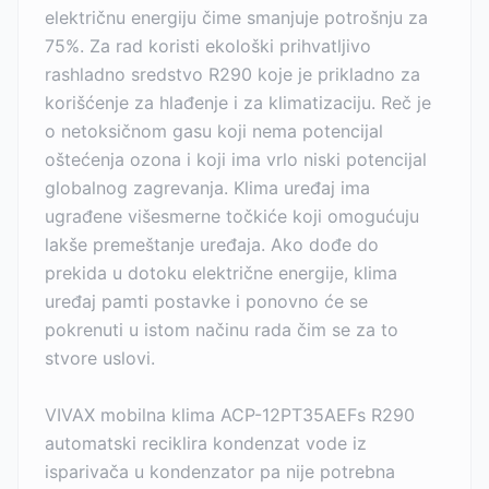
električnu energiju čime smanjuje potrošnju za
75%. Za rad koristi ekološki prihvatljivo
rashladno sredstvo R290 koje je prikladno za
korišćenje za hlađenje i za klimatizaciju. Reč je
o netoksičnom gasu koji nema potencijal
oštećenja ozona i koji ima vrlo niski potencijal
globalnog zagrevanja. Klima uređaj ima
ugrađene višesmerne točkiće koji omogućuju
lakše premeštanje uređaja. Ako dođe do
prekida u dotoku električne energije, klima
uređaj pamti postavke i ponovno će se
pokrenuti u istom načinu rada čim se za to
stvore uslovi.
VIVAX mobilna klima ACP-12PT35AEFs R290
automatski reciklira kondenzat vode iz
isparivača u kondenzator pa nije potrebna