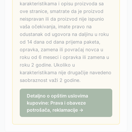
karakteristikama i opisu proizvoda sa
ove stranice, smatrate da je proizvod
neispravan ili da proizvod nije ispunio
vaša očekivanja, imate pravo na
odustanak od ugovora na daljinu u roku
od 14 dana od dana prijema paketa,
opravka, zamena ili povraćaj novca u
roku od 6 meseci i opravka ili zamena u
roku 2 godine. Ukoliko u
karakteristikama nije drugačije navedeno
saobraznost važi 2 godine.
Detaljno o opštim uslovima
kupovine: Prava i obaveze
potrošača, reklamacije →