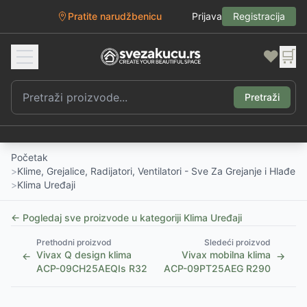
Pratite narudžbenicu
Prijava
Registracija
❤️
🛒
Pretraži
Početak
>
Klime, Grejalice, Radijatori, Ventilatori - Sve Za Grejanje i Hlađenj
>
Klima Uređaji
← Pogledaj sve proizvode u kategoriji
Klima Uređaji
Prethodni proizvod
Sledeći proizvod
Vivax Q design klima
Vivax mobilna klima
←
→
ACP-09CH25AEQIs R32
ACP-09PT25AEG R290
1
/
4