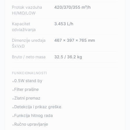
Protok vazduha
420/370/355 m³/h
HI/MID/LOW
Kapacitet
3.453 L/h
odvlaživanja
Dimenzije uređaja
467 x 397 x 765 mm
ŠxVxD
Bruto / neto masa
32.5 / 36.2 kg
FUNKCIONALNOSTI
0.5W stand by
•
Filter prašine
•
Zlatni premaz
•
Detekcija i prikaz greške
•
Funkcija hitnog rada
•
Ručno upravljanje
•