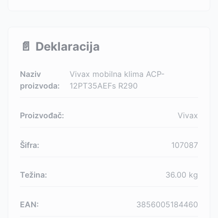
📄
Deklaracija
Naziv
Vivax mobilna klima ACP-
proizvoda:
12PT35AEFs R290
Proizvođač:
Vivax
Šifra:
107087
Težina:
36.00
kg
EAN:
3856005184460