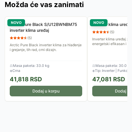
Možda će vas zanimati
NOVO
NOVO
Arctic Pure Black S/U12BWNBM75
Inverter klima uređ
inverter klima uređaj
(
5
)
(
5
)
Inverter klima uređaj za 
energetski efikasan i tih
Arctic Pure Black inverter klima za hlađenje
i grejanje, tih rad, crni dizajn.
⚖
Masa paketa: 33.0 kg
⚖
Masa paketa: 30.0 kg
◈
Crna
◈
Tip: Inverter | Funkcije
41,818
RSD
47,081
RSD
Dodaj u korpu
Dodaj u 