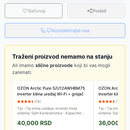
Sačuvaj
Podeli
Kontaktirajte nas
Traženi proizvod nemamo na stanju
Ali imamo
slične proizvode
koji bi vas mogli
zanimati:
OZON Arctic Pure S/U12AWHBM75
OZON Arctic P
inverter klima uređaj Wi-Fi + grejač
inverter klima ur
(
14
)
(
15
)
Tip - Tip klima uređaja: Inverter Vrsta
Tip - Tip klima uređ
sistema: Split Karakteristike - Kapacitet
sistema: Split Karakteristike - Kapacitet
hlađenja (Btu/h): 11.940 Btu/h Kapacitet
hlađenja (Btu/h): 1
40,000
RSD
36,000
RS
grejanja (Btu/h): 13.305...
grejanja (Btu/h): 13