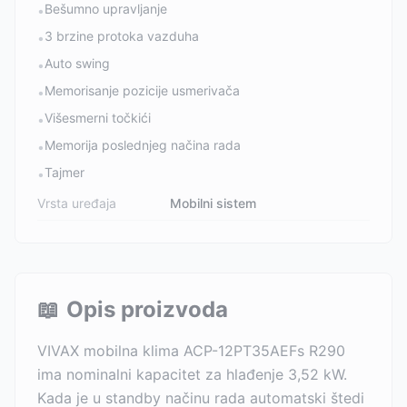
Bešumno upravljanje
•
3 brzine protoka vazduha
•
Auto swing
•
Memorisanje pozicije usmerivača
•
Višesmerni točkići
•
Memorija poslednjeg načina rada
•
Tajmer
•
Vrsta uređaja
Mobilni sistem
📖
Opis proizvoda
VIVAX mobilna klima ACP-12PT35AEFs R290
ima nominalni kapacitet za hlađenje 3,52 kW.
Kada je u standby načinu rada automatski štedi