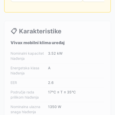
📋
Karakteristike
Vivax mobilni klima uređaj
Nominalni kapacitet
3.52 kW
hlađenja
Energetska klasa
A
hlađenja
EER
2.6
Područje rada
17°C ≤ T ≤ 35°C
prilikom hlađenja
Nominalna ulazna
1350 W
snaga hlađenja