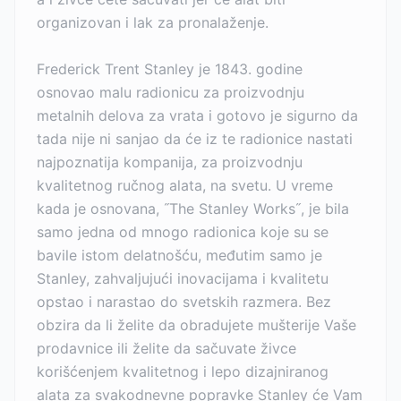
organizovan i lak za pronalaženje.
Frederick Trent Stanley je 1843. godine
osnovao malu radionicu za proizvodnju
metalnih delova za vrata i gotovo je sigurno da
tada nije ni sanjao da će iz te radionice nastati
najpoznatija kompanija, za proizvodnju
kvalitetnog ručnog alata, na svetu. U vreme
kada je osnovana, ˝The Stanley Works˝, je bila
samo jedna od mnogo radionica koje su se
bavile istom delatnošću, međutim samo je
Stanley, zahvaljujući inovacijama i kvalitetu
opstao i narastao do svetskih razmera. Bez
obzira da li želite da obradujete mušterije Vaše
prodavnice ili želite da sačuvate živce
korišćenjem kvalitetnog i lepo dizajniranog
alata za svakodnevne popravke Stanley će Vam