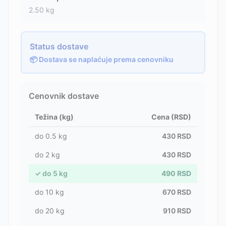
2.50
kg
Status dostave
📦 Dostava se naplaćuje prema cenovniku
Cenovnik dostave
Težina (kg)
Cena (RSD)
do
0.5
kg
430
RSD
do
2
kg
430
RSD
✓
do
5
kg
490
RSD
do
10
kg
670
RSD
do
20
kg
910
RSD