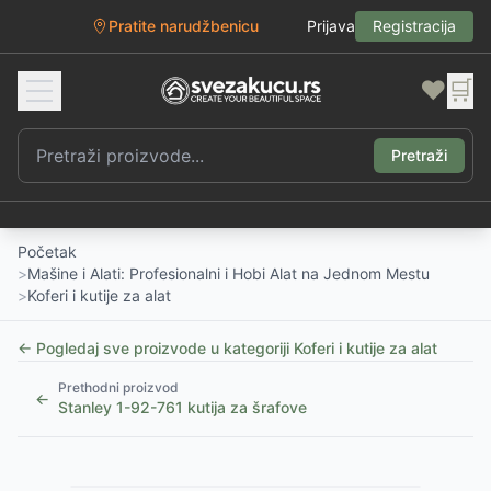
Pratite narudžbenicu
Prijava
Registracija
❤️
🛒
Pretraži
Početak
>
Mašine i Alati: Profesionalni i Hobi Alat na Jednom Mestu
>
Koferi i kutije za alat
← Pogledaj sve proizvode u kategoriji
Koferi i kutije za alat
Prethodni proizvod
←
Stanley 1-92-761 kutija za šrafove
1
/
5