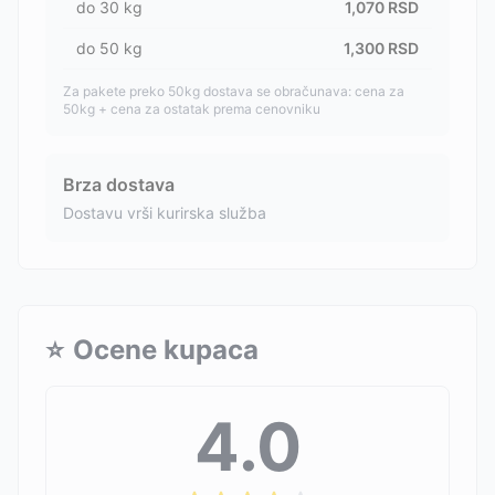
do
30
kg
1,070
RSD
do
50
kg
1,300
RSD
Za pakete preko 50kg dostava se obračunava: cena za
50kg + cena za ostatak prema cenovniku
Brza dostava
Dostavu vrši kurirska služba
⭐
Ocene kupaca
4.0