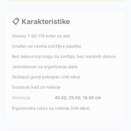
📋
Karakteristike
Stanley 1-92-116 kofer za alat
Izrađen od veoma izdržljive plastike
Bez delova koji mogu da zarđaju, bez metalnih delova
Jednostavan za organizaciju alata
Skidajući gornji poklopac (vidi slike)
Dvostruki kaiš za nošenje
Dimenzije
40.50, 25.50, 18.50 cm
Ergonomska ručka za nošenje (vidi slike)