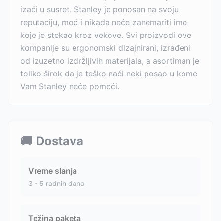
izaći u susret. Stanley je ponosan na svoju
reputaciju, moć i nikada neće zanemariti ime
koje je stekao kroz vekove. Svi proizvodi ove
kompanije su ergonomski dizajnirani, izrađeni
od izuzetno izdržljivih materijala, a asortiman je
toliko širok da je teško naći neki posao u kome
Vam Stanley neće pomoći.
🚚
Dostava
Vreme slanja
3 - 5 radnih dana
Težina paketa