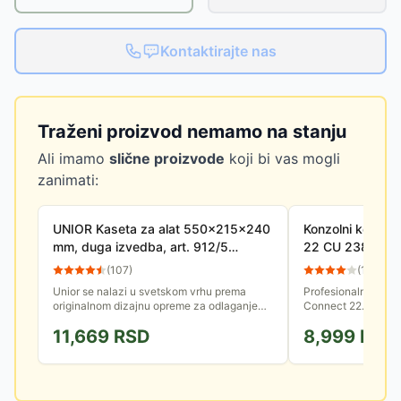
Kontaktirajte nas
Traženi proizvod nemamo na stanju
Ali imamo
slične proizvode
koji bi vas mogli
zanimati:
UNIOR Kaseta za alat 550x215x240
Konzolni kofer z
mm, duga izvedba, art. 912/5
22 CU 238275
601912
(
107
)
(
13
)
Unior se nalazi u svetskom vrhu prema
Profesionalni konzo
originalnom dizajnu opreme za odlaganje
Connect 22. Izrađen
alata. Asortiman obuhvata raznovrsne
kvaliteta koja je o
11,669
RSD
8,999
RSD
modele kolica, ormana i kutija za...
uticaje i doprinosi...