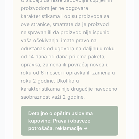
U slučaju da niste zadovoljni kupljenim
proizvodom jer ne odgovara
karakteristikama i opisu proizvoda sa
ove stranice, smatrate da je proizvod
neispravan ili da proizvod nije ispunio
vaša očekivanja, imate pravo na
odustanak od ugovora na daljinu u roku
od 14 dana od dana prijema paketa,
opravka, zamena ili povraćaj novca u
roku od 6 meseci i opravka ili zamena u
roku 2 godine. Ukoliko u
karakteristikama nije drugačije navedeno
saobraznost važi 2 godine.
Detaljno o opštim uslovima
kupovine: Prava i obaveze
potrošača, reklamacije →