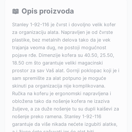
📖
Opis proizvoda
Stanley 1-92-116 je čvrst i dovoljno velik kofer
za organizaciju alata. Napravljen je od čvrste
plastike, bez metalnih delova tako da je vek
trajanja veoma dug, ne postoji mogućnost
pojave rđe. Dimenzije kofera su 40.50, 25.50,
18.50 cm što garantuje veliki magacinski
prostor za sav Vaš alat. Gornji poklopac koji je i
sam spremište za alat potpuno je moguće
skinuti pa organizacija nije komplikovana.
Ručka na koferu je ergonomski napravljena i
obložena tako da nošenje kofera ne izaziva
žuljeve, a za duže nošenje tu su dupli kaiševi za
nošenje preko ramena. Stanley 1-92-116
garantuje da više nikada nećete izgubiti alatke,
a i živce ćete sačuvati jer će alat biti