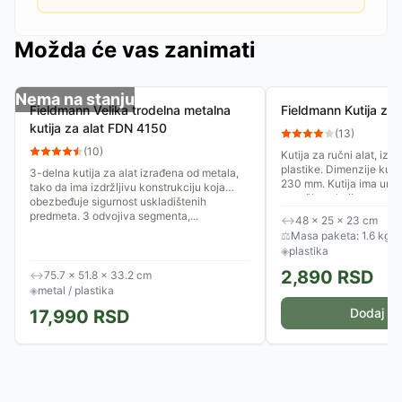
Možda će vas zanimati
Nema na stanju
Fieldmann Velika trodelna metalna
Fieldmann Kutija za
kutija za alat FDN 4150
(
13
)
(
10
)
Kutija za ručni alat, izr
plastike. Dimenzije kuti
3-delna kutija za alat izrađena od metala,
230 mm. Kutija ima unut
tako da ima izdržljivu konstrukciju koja
sa ručkom koji se...
obezbeđuje sigurnost uskladištenih
predmeta. 3 odvojiva segmenta,...
↔
48 × 25 × 23 cm
⚖
Masa paketa: 1.6 kg
◈
plastika
2,890
RSD
↔
75.7 × 51.8 × 33.2 cm
◈
metal / plastika
Dodaj u 
17,990
RSD