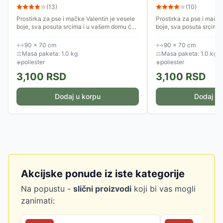
(
13
)
(
10
)
Prostirka za pse i mačke Valentin je vesele
Prostirka za pse i mačke
boje, sva posuta srcima i u vašem domu će
boje, sva posuta srcima
izgledati lepo na svakom mestu. Postavite
izgledati lepo na svako
je na omiljeno mesto...
je na omiljeno mesto...
↔
90 × 70 cm
↔
90 × 70 cm
⚖
Masa paketa: 1.0 kg
⚖
Masa paketa: 1.0 kg
◈
poliester
◈
poliester
3,100
RSD
3,100
RSD
Dodaj u korpu
Dodaj u 
Akcijske ponude iz iste kategorije
Na popustu -
slični proizvodi
koji bi vas mogli
zanimati: