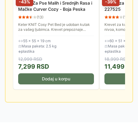
-
43
%
-
39
%
Krevet Za Pse Malih i Srednjih Rasa i
Kućica za kućne
Mačke Curver Cozy - Boja Peska
227525
(
13
)
(
11
)
Keter KNIT Cosy Pet Bed je udoban kutak
Krevet za kućne lj
za vašeg ljubimca. Krevet prepoznaje
nivoa, komotan, sa
potrebu koju većina malih kućnih ljubimaca
mačke i male pse.
ima za vlastitim prostorom,...
↔
55 × 55 × 19 cm
↔
60 × 51 × 40.5 
⚖
Masa paketa: 2.5 kg
⚖
Masa paketa: 4.0
◈
plastika
◈
plastika
12,999
RSD
18,999
RSD
7,299
RSD
11,499
RS
Dodaj u korpu
Doda