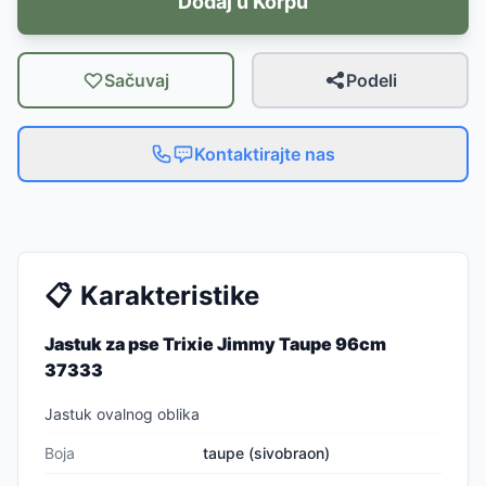
Dodaj u Korpu
Sačuvaj
Podeli
Kontaktirajte nas
📋
Karakteristike
Jastuk za pse Trixie Jimmy Taupe 96cm
37333
Jastuk ovalnog oblika
Boja
taupe (sivobraon)