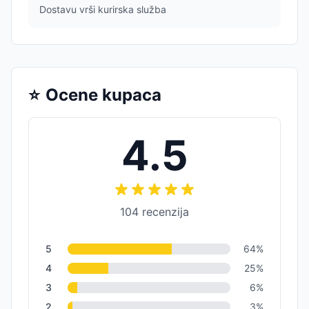
Dostavu vrši kurirska služba
⭐
Ocene kupaca
4.5
104
recenzija
5
64
%
4
25
%
3
6
%
2
3
%