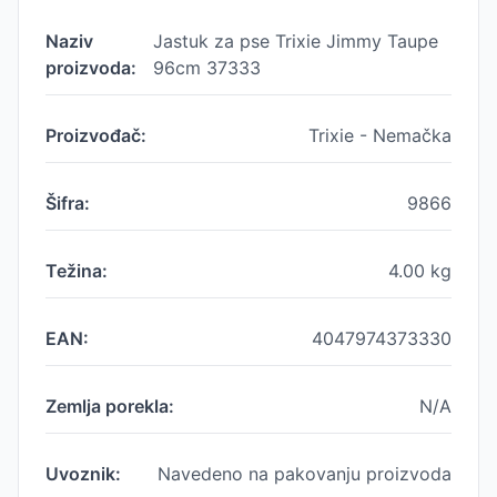
Naziv
Jastuk za pse Trixie Jimmy Taupe
proizvoda:
96cm 37333
Proizvođač:
Trixie - Nemačka
Šifra:
9866
Težina:
4.00
kg
EAN:
4047974373330
Zemlja porekla:
N/A
Uvoznik:
Navedeno na pakovanju proizvoda