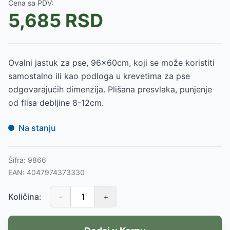
Cena sa PDV:
5,685
RSD
Ovalni jastuk za pse, 96x60cm, koji se može koristiti
samostalno ili kao podloga u krevetima za pse
odgovarajućih dimenzija. Plišana presvlaka, punjenje
od flisa debljine 8-12cm.
Na stanju
Šifra:
9866
EAN:
4047974373330
Količina:
-
+