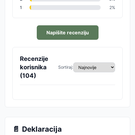
1
2
%
Napišite recenziju
Recenzije
korisnika
Sortiraj:
(
104
)
📄
Deklaracija