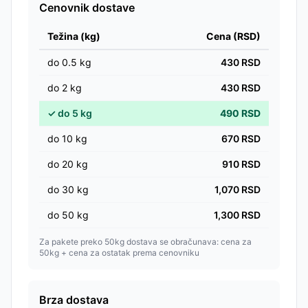
Cenovnik dostave
Težina (kg)
Cena (RSD)
do
0.5
kg
430
RSD
do
2
kg
430
RSD
✓
do
5
kg
490
RSD
do
10
kg
670
RSD
do
20
kg
910
RSD
do
30
kg
1,070
RSD
do
50
kg
1,300
RSD
Za pakete preko 50kg dostava se obračunava: cena za
50kg + cena za ostatak prema cenovniku
Brza dostava