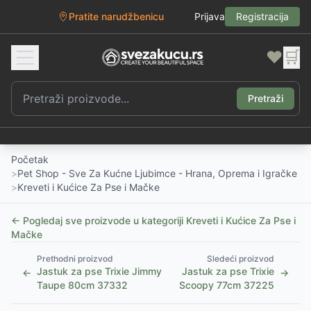
Pratite narudžbenicu
Prijava
Registracija
❤️
🛒
Pretraži
Početak
>
Pet Shop - Sve Za Kućne Ljubimce - Hrana, Oprema i Igračke
>
Kreveti i Kućice Za Pse i Mačke
← Pogledaj sve proizvode u kategoriji
Kreveti i Kućice Za Pse i
Mačke
Prethodni proizvod
Sledeći proizvod
Jastuk za pse Trixie Jimmy
Jastuk za pse Trixie
←
→
Taupe 80cm 37332
Scoopy 77cm 37225