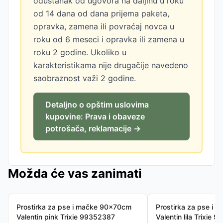
odustanak od ugovora na daljinu u roku
od 14 dana od dana prijema paketa,
opravka, zamena ili povraćaj novca u
roku od 6 meseci i opravka ili zamena u
roku 2 godine. Ukoliko u
karakteristikama nije drugačije navedeno
saobraznost važi 2 godine.
Detaljno o opštim uslovima
kupovine: Prava i obaveze
potrošača, reklamacije →
Možda će vas zanimati
Prostirka za pse i mačke 90x70cm
Prostirka za pse i
Valentin pink Trixie 99352387
Valentin lila Trixie