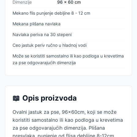
Dimenzije
96 x 60 cm
Mekano flis punjenje debljine 8 - 12 cm
Mekana plišana navlaka
Navlaka periva na 30 stepeni
Ceo jastuk periv ručno u hladnoj vodi
Može se koristiti samostalno ili kao podloga u krevetima
za pse odgovarajućih dimenzija
📖
Opis proizvoda
Ovalni jastuk za pse, 96x60cm, koji se može
koristiti samostalno ili kao podloga u krevetima
za pse odgovarajućih dimenzija. Plišana
presvlaka, punjenje od flisa debljine 8-12cm.