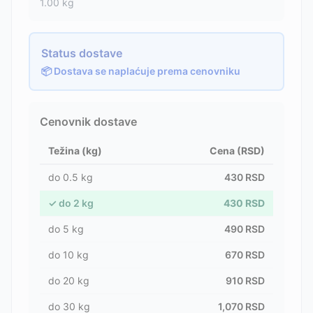
1.00
kg
Status dostave
📦 Dostava se naplaćuje prema cenovniku
Cenovnik dostave
Težina (kg)
Cena (RSD)
do
0.5
kg
430
RSD
✓
do
2
kg
430
RSD
do
5
kg
490
RSD
do
10
kg
670
RSD
do
20
kg
910
RSD
do
30
kg
1,070
RSD