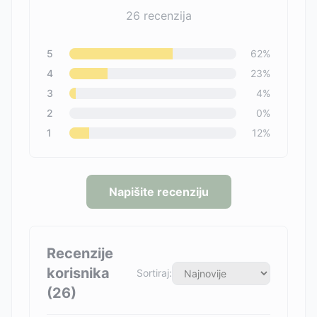
26
recenzija
5
62
%
4
23
%
3
4
%
2
0
%
1
12
%
Napišite recenziju
Recenzije
korisnika
Sortiraj:
(
26
)