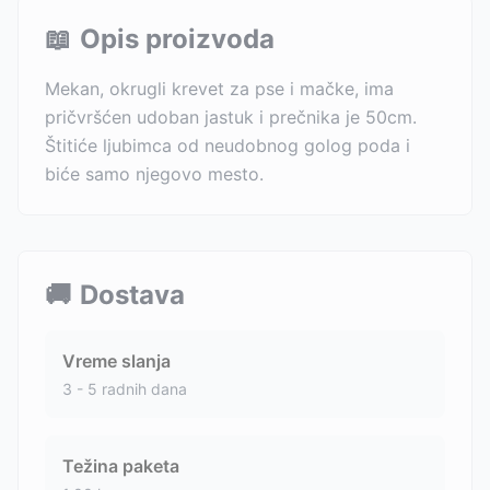
📖
Opis proizvoda
Mekan, okrugli krevet za pse i mačke, ima
pričvršćen udoban jastuk i prečnika je 50cm.
Štitiće ljubimca od neudobnog golog poda i
biće samo njegovo mesto.
🚚
Dostava
Vreme slanja
3 - 5 radnih dana
Težina paketa