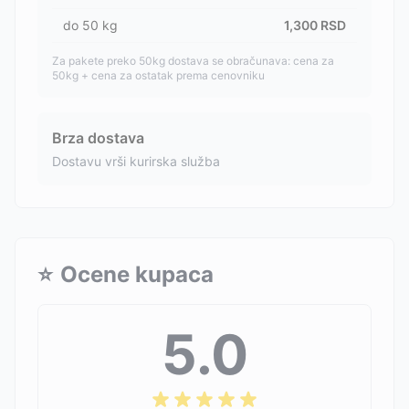
do
50
kg
1,300
RSD
Za pakete preko 50kg dostava se obračunava: cena za
50kg + cena za ostatak prema cenovniku
Brza dostava
Dostavu vrši kurirska služba
⭐
Ocene kupaca
5.0