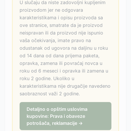
U slučaju da niste zadovoljni kupljenim
proizvodom jer ne odgovara
karakteristikama i opisu proizvoda sa
ove stranice, smatrate da je proizvod
neispravan ili da proizvod nije ispunio
vaša očekivanja, imate pravo na
odustanak od ugovora na daljinu u roku
od 14 dana od dana prijema paketa,
opravka, zamena ili povraćaj novca u
roku od 6 meseci i opravka ili zamena u
roku 2 godine. Ukoliko u
karakteristikama nije drugačije navedeno
saobraznost važi 2 godine.
Detaljno o opštim uslovima
kupovine: Prava i obaveze
potrošača, reklamacije →