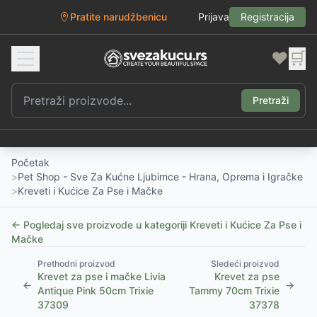
Pratite narudžbenicu
Prijava
Registracija
❤️
🛒
Pretraži
Početak
>
Pet Shop - Sve Za Kućne Ljubimce - Hrana, Oprema i Igračke
>
Kreveti i Kućice Za Pse i Mačke
← Pogledaj sve proizvode u kategoriji
Kreveti i Kućice Za Pse i
Mačke
Prethodni proizvod
Sledeći proizvod
Krevet za pse i mačke Livia
Krevet za pse
←
→
Antique Pink 50cm Trixie
Tammy 70cm Trixie
37309
37378