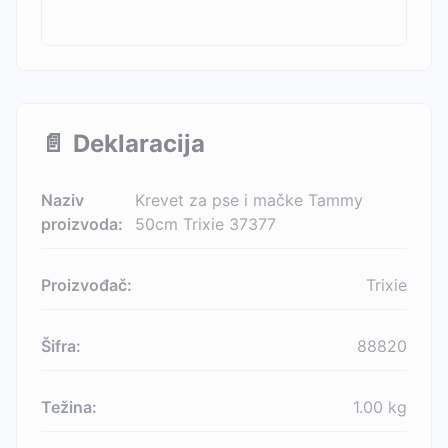
📄
Deklaracija
Naziv
Krevet za pse i mačke Tammy
proizvoda:
50cm Trixie 37377
Proizvođač:
Trixie
Šifra:
88820
Težina:
1.00
kg