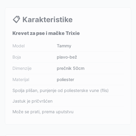
📋
Karakteristike
Krevet za pse i mačke Trixie
Model
Tammy
Boja
plavo-bež
Dimenzije
prečnik 50cm
Materijal
poliester
Spolja plišan, punjenje od poliesterske vune (flis)
Jastuk je pričvršćen
Može se prati, prema uputstvu