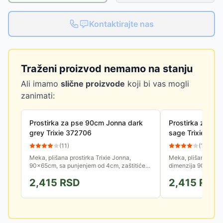
Kontaktirajte nas
Traženi proizvod nemamo na stanju
Ali imamo
slične proizvode
koji bi vas mogli
zanimati:
Prostirka za pse 90cm Jonna dark
Prostirka za p
grey Trixie 372706
sage Trixie 372
(
11
)
(
15
)
Meka, plišana prostirka Trixie Jonna,
Meka, plišana prost
90x65cm, sa punjenjem od 4cm, zaštitiće
dimenzija 90x65cm
Vašeg psa od hladnoće i tvrdoće poda.
zaštitiće Vašeg vel
2,415
RSD
2,415
RSD
Možete postaviti na omiljeno...
tvrdoće poda kada ž