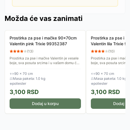
Možda će vas zanimati
Prostirka za pse i mačke 90x70cm
Prostirka za pse i
Valentin pink Trixie 99352387
Valentin lila Trixie
(
13
)
(
10
)
Prostirka za pse i mačke Valentin je vesele
Prostirka za pse i mačke
boje, sva posuta srcima i u vašem domu će
boje, sva posuta srcima
izgledati lepo na svakom mestu. Postavite
izgledati lepo na svako
je na omiljeno mesto...
je na omiljeno mesto...
↔
90 × 70 cm
↔
90 × 70 cm
⚖
Masa paketa: 1.0 kg
⚖
Masa paketa: 1.0 kg
◈
poliester
◈
poliester
3,100
RSD
3,100
RSD
Dodaj u korpu
Dodaj u 