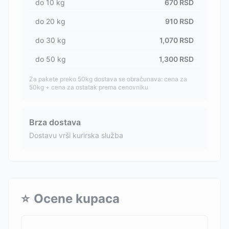
do
10
kg
670
RSD
do
20
kg
910
RSD
do
30
kg
1,070
RSD
do
50
kg
1,300
RSD
Za pakete preko 50kg dostava se obračunava: cena za
50kg + cena za ostatak prema cenovniku
Brza dostava
Dostavu vrši kurirska služba
⭐
Ocene kupaca