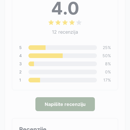
4.0
12
recenzija
5
25
%
4
50
%
3
8
%
2
0
%
1
17
%
Napišite recenziju
Recenzije