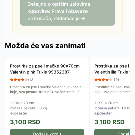
Detaljno o opštim uslovima
kupovine: Prava i obaveze
potrošača, reklamacije →
Možda će vas zanimati
Prostirka za pse i mačke 90x70cm
Prostirka za pse i
Valentin pink Trixie 99352387
Valentin lila Trixie
(
13
)
(
10
)
Prostirka za pse i mačke Valentin je vesele
Prostirka za pse i mačke
boje, sva posuta srcima i u vašem domu će
boje, sva posuta srcima
izgledati lepo na svakom mestu. Postavite
izgledati lepo na svako
je na omiljeno mesto...
je na omiljeno mesto...
↔
90 × 70 cm
↔
90 × 70 cm
⚖
Masa paketa: 1.0 kg
⚖
Masa paketa: 1.0 kg
◈
poliester
◈
poliester
3,100
RSD
3,100
RSD
Dodaj u korpu
Dodaj u 