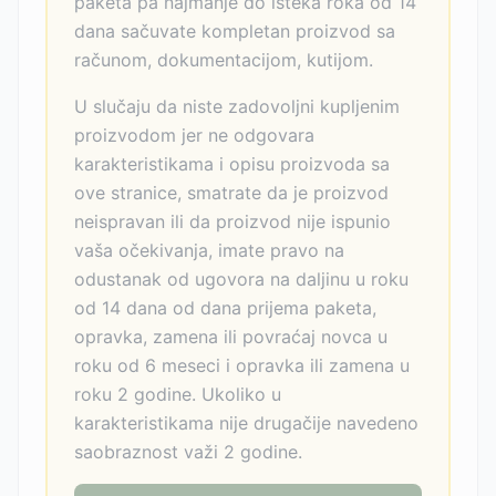
paketa pa najmanje do isteka roka od 14
dana sačuvate kompletan proizvod sa
računom, dokumentacijom, kutijom.
U slučaju da niste zadovoljni kupljenim
proizvodom jer ne odgovara
karakteristikama i opisu proizvoda sa
ove stranice, smatrate da je proizvod
neispravan ili da proizvod nije ispunio
vaša očekivanja, imate pravo na
odustanak od ugovora na daljinu u roku
od 14 dana od dana prijema paketa,
opravka, zamena ili povraćaj novca u
roku od 6 meseci i opravka ili zamena u
roku 2 godine. Ukoliko u
karakteristikama nije drugačije navedeno
saobraznost važi 2 godine.