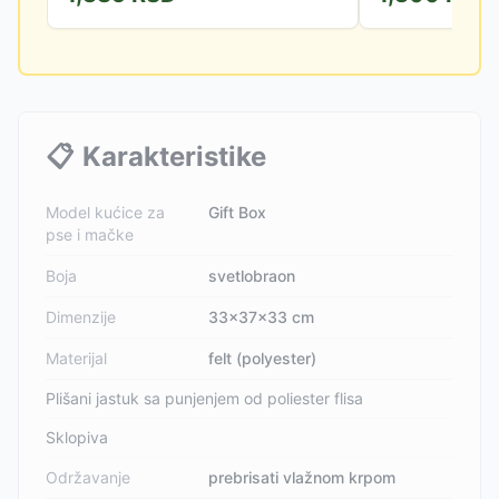
📋
Karakteristike
Model kućice za
Gift Box
pse i mačke
Boja
svetlobraon
Dimenzije
33x37x33 cm
Materijal
felt (polyester)
Plišani jastuk sa punjenjem od poliester flisa
Sklopiva
Održavanje
prebrisati vlažnom krpom