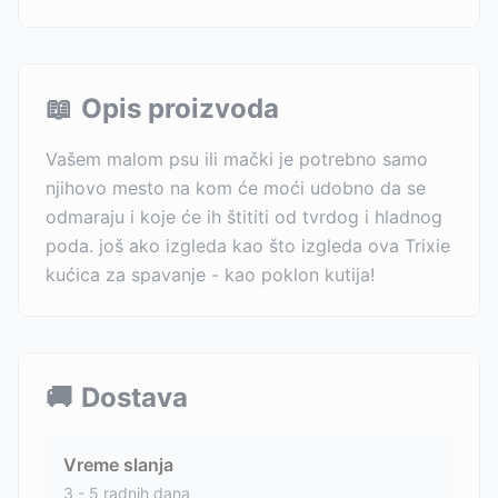
📖
Opis proizvoda
Vašem malom psu ili mački je potrebno samo
njihovo mesto na kom će moći udobno da se
odmaraju i koje će ih štititi od tvrdog i hladnog
poda. još ako izgleda kao što izgleda ova Trixie
kućica za spavanje - kao poklon kutija!
🚚
Dostava
Vreme slanja
3 - 5 radnih dana