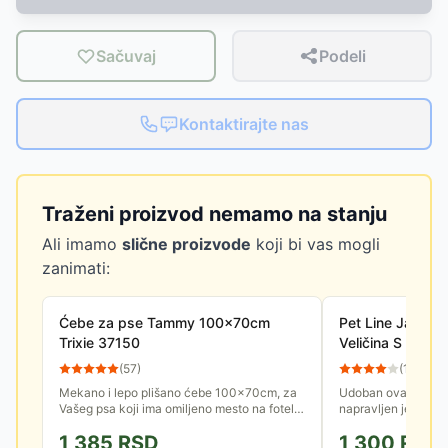
Sačuvaj
Podeli
Kontaktirajte nas
Traženi proizvod nemamo na stanju
Ali imamo
slične proizvode
koji bi vas mogli
zanimati:
Ćebe za pse Tammy 100x70cm
Pet Line Jastuk 
Trixie 37150
Veličina S 200
(
57
)
(
11
)
Mekano i lepo plišano ćebe 100x70cm, za
Udoban ovalni jast
Vašeg psa koji ima omiljeno mesto na fotelji
napravljen je od kv
ili krevetu. Zaštitiće nameštaj od dlaka ili
skuba koji u sastav
1,385
RSD
1,300
RSD
prljavštine, a može...
pamučne postave od