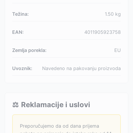
Težina:
1.50
kg
EAN:
4011905923758
Zemlja porekla:
EU
Uvoznik:
Navedeno na pakovanju proizvoda
⚖️
Reklamacije i uslovi
Preporučujemo da od dana prijema