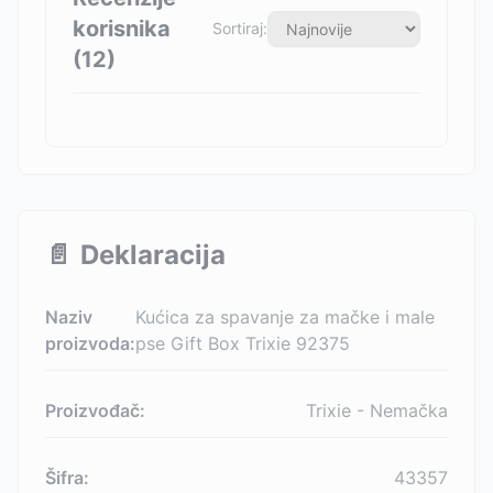
korisnika
Sortiraj:
(
12
)
📄
Deklaracija
Naziv
Kućica za spavanje za mačke i male
proizvoda:
pse Gift Box Trixie 92375
Proizvođač:
Trixie - Nemačka
Šifra:
43357