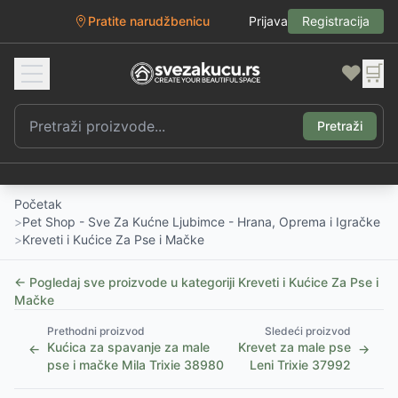
Pratite narudžbenicu
Prijava
Registracija
❤️
🛒
Pretraži
Početak
>
Pet Shop - Sve Za Kućne Ljubimce - Hrana, Oprema i Igračke
>
Kreveti i Kućice Za Pse i Mačke
← Pogledaj sve proizvode u kategoriji
Kreveti i Kućice Za Pse i
Mačke
Prethodni proizvod
Sledeći proizvod
Kućica za spavanje za male
Krevet za male pse
←
→
pse i mačke Mila Trixie 38980
Leni Trixie 37992