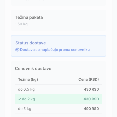
Težina paketa
1.50
kg
Status dostave
📦 Dostava se naplaćuje prema cenovniku
Cenovnik dostave
Težina (kg)
Cena (RSD)
do
0.5
kg
430
RSD
✓
do
2
kg
430
RSD
do
5
kg
490
RSD