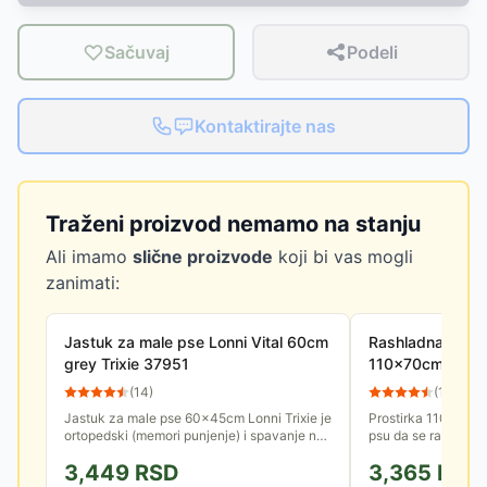
Sačuvaj
Podeli
Kontaktirajte nas
Traženi proizvod nemamo na stanju
Ali imamo
slične proizvode
koji bi vas mogli
zanimati:
Jastuk za male pse Lonni Vital 60cm
Rashladna prost
grey Trixie 37951
110x70cm Trixi
(
14
)
(
15
)
Jastuk za male pse 60x45cm Lonni Trixie je
Prostirka 110x70c
ortopedski (memori punjenje) i spavanje na
psu da se rashladi 
njemu će biti udobnije i zdravije, naročito za
nekoliko sati i pos
3,449
RSD
3,365
RSD
ljubimce seniore...
može da se koristi. 