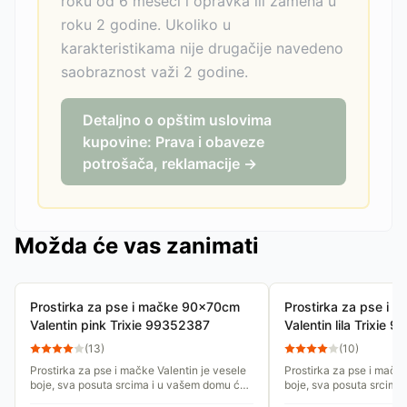
roku od 6 meseci i opravka ili zamena u
roku 2 godine. Ukoliko u
karakteristikama nije drugačije navedeno
saobraznost važi 2 godine.
Detaljno o opštim uslovima
kupovine: Prava i obaveze
potrošača, reklamacije →
Možda će vas zanimati
Prostirka za pse i mačke 90x70cm
Prostirka za pse i
Valentin pink Trixie 99352387
Valentin lila Trixie
(
13
)
(
10
)
Prostirka za pse i mačke Valentin je vesele
Prostirka za pse i mačke
boje, sva posuta srcima i u vašem domu će
boje, sva posuta srcima
izgledati lepo na svakom mestu. Postavite
izgledati lepo na svako