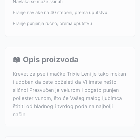
Navlaka se može skinuti
Pranje navlake na 40 stepeni, prema uputstvu
Pranje punjenja ručno, prema uputstvu
📖
Opis proizvoda
Krevet za pse i mačke Trixie Leni je tako mekan
i udoban da ćete poželeti da Vi imate nešto
slično! Presvučen je velurom i bogato punjen
poliester vunom, što će Vašeg malog ljubimca
štititi od hladnog i tvrdog poda na najbolji
način.