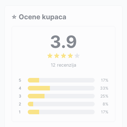
⭐
Ocene kupaca
3.9
12
recenzija
5
17
%
4
33
%
3
25
%
2
8
%
1
17
%