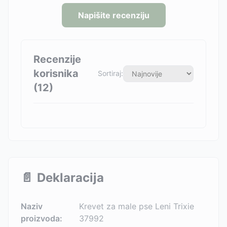
Napišite recenziju
Recenzije
korisnika
Sortiraj:
(
12
)
📄
Deklaracija
Naziv
Krevet za male pse Leni Trixie
proizvoda:
37992