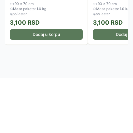
je na omiljeno mesto...
je na omiljeno mesto...
↔
90 × 70 cm
↔
90 × 70 cm
⚖
Masa paketa: 1.0 kg
⚖
Masa paketa: 1.0 kg
◈
poliester
◈
poliester
3,100
RSD
3,100
RSD
Dodaj u korpu
Dodaj u 