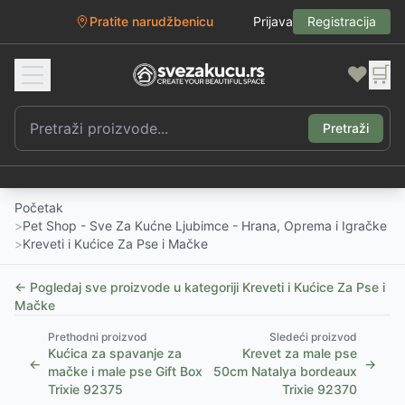
Pratite narudžbenicu
Prijava
Registracija
❤️
🛒
Pretraži
Početak
>
Pet Shop - Sve Za Kućne Ljubimce - Hrana, Oprema i Igračke
>
Kreveti i Kućice Za Pse i Mačke
← Pogledaj sve proizvode u kategoriji
Kreveti i Kućice Za Pse i
Mačke
Prethodni proizvod
Sledeći proizvod
Kućica za spavanje za
Krevet za male pse
←
→
mačke i male pse Gift Box
50cm Natalya bordeaux
Trixie 92375
Trixie 92370