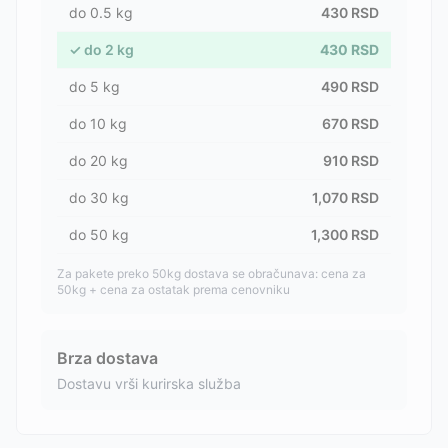
do
0.5
kg
430
RSD
✓
do
2
kg
430
RSD
do
5
kg
490
RSD
do
10
kg
670
RSD
do
20
kg
910
RSD
do
30
kg
1,070
RSD
do
50
kg
1,300
RSD
Za pakete preko 50kg dostava se obračunava: cena za
50kg + cena za ostatak prema cenovniku
Brza dostava
Dostavu vrši kurirska služba