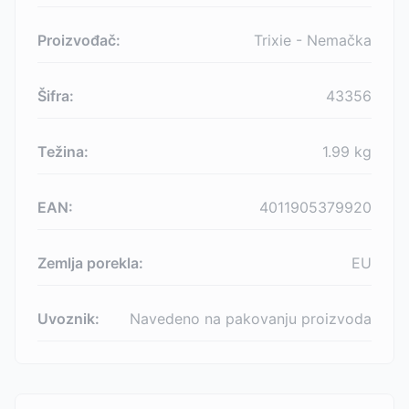
Proizvođač:
Trixie - Nemačka
Šifra:
43356
Težina:
1.99
kg
EAN:
4011905379920
Zemlja porekla:
EU
Uvoznik:
Navedeno na pakovanju proizvoda