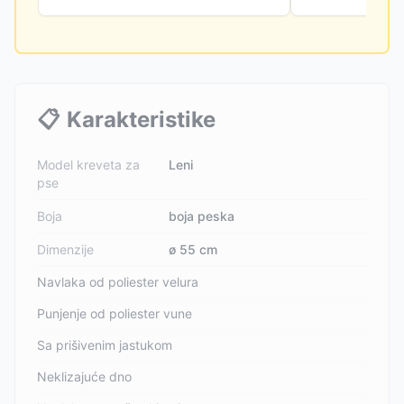
📋
Karakteristike
Model kreveta za
Leni
pse
Boja
boja peska
Dimenzije
ø 55 cm
Navlaka od poliester velura
Punjenje od poliester vune
Sa prišivenim jastukom
Neklizajuće dno