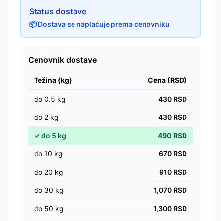
Status dostave
📦 Dostava se naplaćuje prema cenovniku
Cenovnik dostave
Težina (kg)
Cena (RSD)
do
0.5
kg
430
RSD
do
2
kg
430
RSD
✓
do
5
kg
490
RSD
do
10
kg
670
RSD
do
20
kg
910
RSD
do
30
kg
1,070
RSD
do
50
kg
1,300
RSD