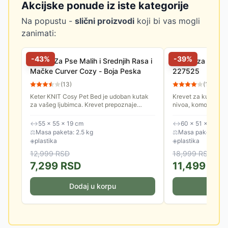
Akcijske ponude iz iste kategorije
Na popustu -
slični proizvodi
koji bi vas mogli
zanimati:
-
43
%
-
39
%
Krevet Za Pse Malih i Srednjih Rasa i
Kućica za kućne
Mačke Curver Cozy - Boja Peska
227525
(
13
)
(
11
)
Keter KNIT Cosy Pet Bed je udoban kutak
Krevet za kućne lj
za vašeg ljubimca. Krevet prepoznaje
nivoa, komotan, sa
potrebu koju većina malih kućnih ljubimaca
mačke i male pse.
ima za vlastitim prostorom,...
↔
55 × 55 × 19 cm
↔
60 × 51 × 40.5 
⚖
Masa paketa: 2.5 kg
⚖
Masa paketa: 4.0
◈
plastika
◈
plastika
12,999
RSD
18,999
RSD
7,299
RSD
11,499
RS
Dodaj u korpu
Doda