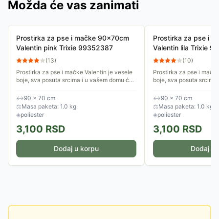
Možda će vas zanimati
Prostirka za pse i mačke 90x70cm
Prostirka za pse i
Valentin pink Trixie 99352387
Valentin lila Trixie
(
13
)
(
10
)
Prostirka za pse i mačke Valentin je vesele
Prostirka za pse i mačke
boje, sva posuta srcima i u vašem domu će
boje, sva posuta srcima
izgledati lepo na svakom mestu. Postavite
izgledati lepo na svako
je na omiljeno mesto...
je na omiljeno mesto...
↔
90 × 70 cm
↔
90 × 70 cm
⚖
Masa paketa: 1.0 kg
⚖
Masa paketa: 1.0 kg
◈
poliester
◈
poliester
3,100
RSD
3,100
RSD
Dodaj u korpu
Dodaj u 