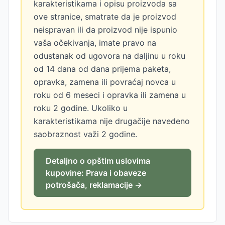
karakteristikama i opisu proizvoda sa
ove stranice, smatrate da je proizvod
neispravan ili da proizvod nije ispunio
vaša očekivanja, imate pravo na
odustanak od ugovora na daljinu u roku
od 14 dana od dana prijema paketa,
opravka, zamena ili povraćaj novca u
roku od 6 meseci i opravka ili zamena u
roku 2 godine. Ukoliko u
karakteristikama nije drugačije navedeno
saobraznost važi 2 godine.
Detaljno o opštim uslovima
kupovine: Prava i obaveze
potrošača, reklamacije →