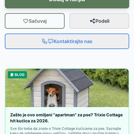
Sačuvaj
Podeli
Kontaktirajte nas
📘 BLOG
Zašto je ovo omiljeni "apartman" za pse? Trixie Cottage
hit kućica za 2026.
Sve što treba da znate o Trixie Cottage kućicama za pse. Saznajte
kako da odaberete pravu veličinu, zaštitite drvo i pružite ljubimcu