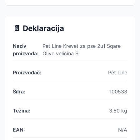
📄
Deklaracija
Naziv
Pet Line Krevet za pse 2u1 Sqare
proizvoda:
Olive veličina S
Proizvođač:
Pet Line
Šifra:
100533
Težina:
3.50
kg
EAN:
N/A