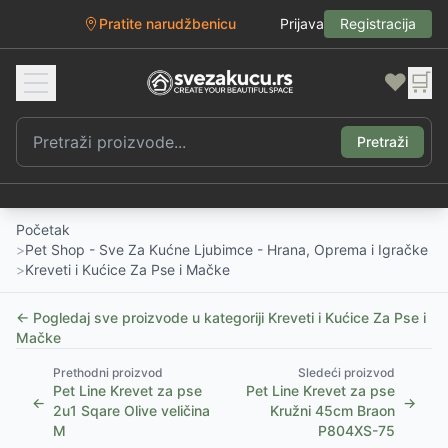
Pratite narudžbenicu
Prijava
Registracija
❤️
🛒
Pretraži
Početak
>
Pet Shop - Sve Za Kućne Ljubimce - Hrana, Oprema i Igračke
>
Kreveti i Kućice Za Pse i Mačke
← Pogledaj sve proizvode u kategoriji
Kreveti i Kućice Za Pse i
Mačke
Prethodni proizvod
Sledeći proizvod
Pet Line Krevet za pse
Pet Line Krevet za pse
←
→
2u1 Sqare Olive veličina
Kružni 45cm Braon
M
P804XS-75