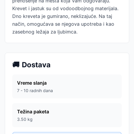
prenošenje na mesta koja Vam odgovaraju.
Krevet i jastuk su od vodoodbojnog materijala.
Dno kreveta je gumirano, neklizajuće. Na taj
način, omogućava se njegova upotreba i kao
zasebnog ležaja za ljubimca.
🚚
Dostava
Vreme slanja
7 - 10 radnih dana
Težina paketa
3.50
kg