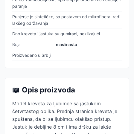
paranje
Punjenje je sintetičko, sa postavom od mikrofibera, radi
lakšeg održavanja
Dno kreveta i jastuka su gumirani, neklizajući
Boja
maslinasta
Proizvedeno u Srbiji
📖
Opis proizvoda
Model kreveta za ljubimce sa jastukom
četvrtastog oblika. Prednja stranica kreveta je
spuštena, da bi se ljubimcu olakšao pristup.
Jastuk je debljine 8 cm i ima dršku za lakše