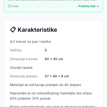
toplu oazu u dvorištu.
⏱️
5
min
Pročitaj više →
📋
Karakteristike
2u1 krevet za pse i mačke
Veličina
S
Dimenzija kreveta
60 x 45 cm
Odvojivi jastuk
Dimenzija jastuka
57 x 40 x 8 cm
Materijali se održavaju pranjem do 40 stepeni
Napravljen je od vodoodbojnog materijala rips stopa-
65% poliester 35% pamuk
Pored vodoodbojnosti, rips stop je otporan na habanje i