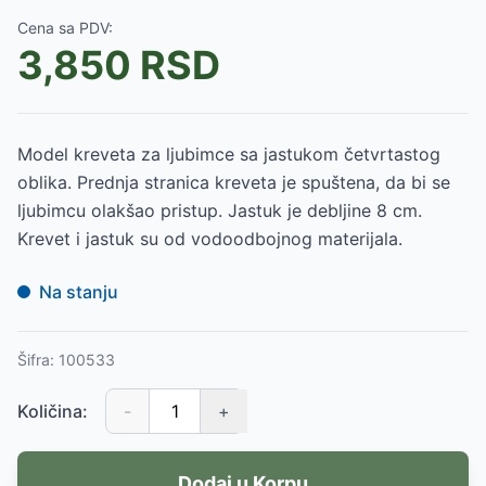
Cena sa PDV:
3,850
RSD
Model kreveta za ljubimce sa jastukom četvrtastog
oblika. Prednja stranica kreveta je spuštena, da bi se
ljubimcu olakšao pristup. Jastuk je debljine 8 cm.
Krevet i jastuk su od vodoodbojnog materijala.
Na stanju
Šifra:
100533
Količina:
-
+
Dodaj u Korpu