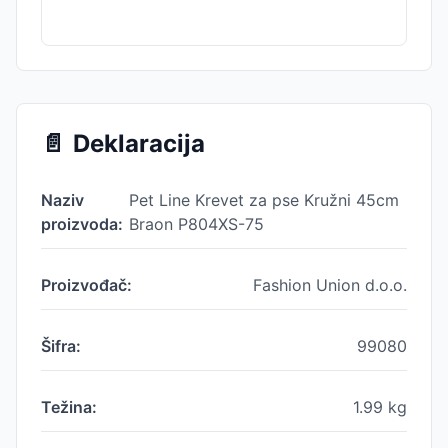
📄
Deklaracija
Naziv
Pet Line Krevet za pse Kružni 45cm
proizvoda:
Braon P804XS-75
Proizvođač:
Fashion Union d.o.o.
Šifra:
99080
Težina:
1.99
kg