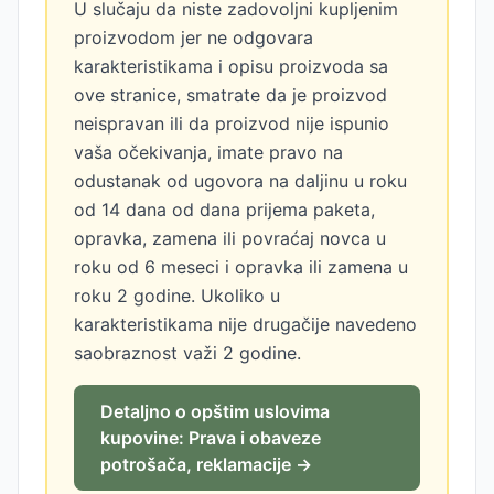
U slučaju da niste zadovoljni kupljenim
proizvodom jer ne odgovara
karakteristikama i opisu proizvoda sa
ove stranice, smatrate da je proizvod
neispravan ili da proizvod nije ispunio
vaša očekivanja, imate pravo na
odustanak od ugovora na daljinu u roku
od 14 dana od dana prijema paketa,
opravka, zamena ili povraćaj novca u
roku od 6 meseci i opravka ili zamena u
roku 2 godine. Ukoliko u
karakteristikama nije drugačije navedeno
saobraznost važi 2 godine.
Detaljno o opštim uslovima
kupovine: Prava i obaveze
potrošača, reklamacije →