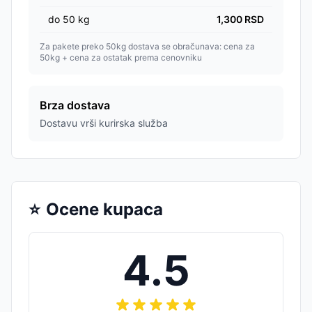
do
50
kg
1,300
RSD
Za pakete preko 50kg dostava se obračunava: cena za
50kg + cena za ostatak prema cenovniku
Brza dostava
Dostavu vrši kurirska služba
⭐
Ocene kupaca
4.5