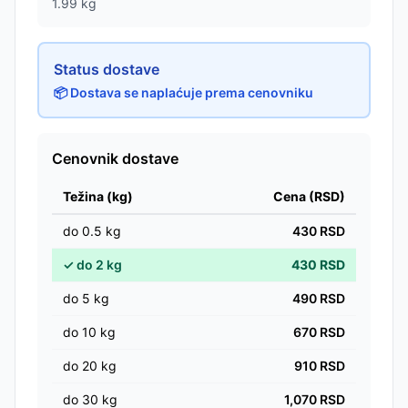
1.99
kg
Status dostave
📦 Dostava se naplaćuje prema cenovniku
Cenovnik dostave
Težina (kg)
Cena (RSD)
do
0.5
kg
430
RSD
✓
do
2
kg
430
RSD
do
5
kg
490
RSD
do
10
kg
670
RSD
do
20
kg
910
RSD
do
30
kg
1,070
RSD