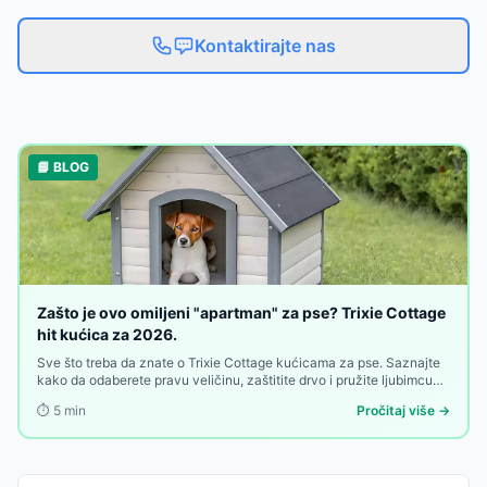
Kontaktirajte nas
📘 BLOG
Zašto je ovo omiljeni "apartman" za pse? Trixie Cottage
hit kućica za 2026.
Sve što treba da znate o Trixie Cottage kućicama za pse. Saznajte
kako da odaberete pravu veličinu, zaštitite drvo i pružite ljubimcu
toplu oazu u dvorištu.
⏱️
5
min
Pročitaj više →