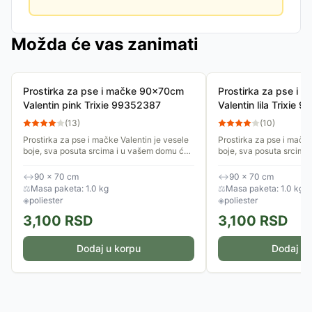
Možda će vas zanimati
Prostirka za pse i mačke 90x70cm
Prostirka za pse i
Valentin pink Trixie 99352387
Valentin lila Trixie
(
13
)
(
10
)
Prostirka za pse i mačke Valentin je vesele
Prostirka za pse i mačke
boje, sva posuta srcima i u vašem domu će
boje, sva posuta srcima
izgledati lepo na svakom mestu. Postavite
izgledati lepo na svako
je na omiljeno mesto...
je na omiljeno mesto...
↔
90 × 70 cm
↔
90 × 70 cm
⚖
Masa paketa: 1.0 kg
⚖
Masa paketa: 1.0 kg
◈
poliester
◈
poliester
3,100
RSD
3,100
RSD
Dodaj u korpu
Dodaj u 