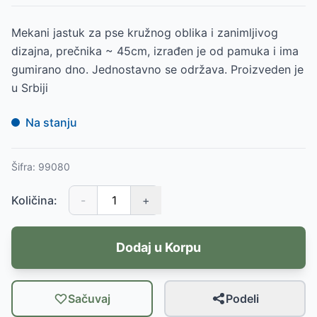
Mekani jastuk za pse kružnog oblika i zanimljivog
dizajna, prečnika ~ 45cm, izrađen je od pamuka i ima
gumirano dno. Jednostavno se održava. Proizveden je
u Srbiji
Na stanju
Šifra:
99080
Količina:
-
+
Dodaj u Korpu
Sačuvaj
Podeli