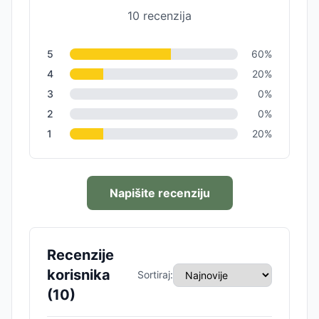
10
recenzija
5
60
%
4
20
%
3
0
%
2
0
%
1
20
%
Napišite recenziju
Recenzije
korisnika
Sortiraj:
(
10
)