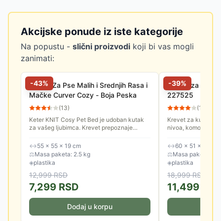
Akcijske ponude iz iste kategorije
Na popustu -
slični proizvodi
koji bi vas mogli
zanimati:
-
43
%
-
39
%
Krevet Za Pse Malih i Srednjih Rasa i
Kućica za kućne
Mačke Curver Cozy - Boja Peska
227525
(
13
)
(
11
)
Keter KNIT Cosy Pet Bed je udoban kutak
Krevet za kućne lj
za vašeg ljubimca. Krevet prepoznaje
nivoa, komotan, sa
potrebu koju većina malih kućnih ljubimaca
mačke i male pse.
ima za vlastitim prostorom,...
↔
55 × 55 × 19 cm
↔
60 × 51 × 40.5 
⚖
Masa paketa: 2.5 kg
⚖
Masa paketa: 4.0
◈
plastika
◈
plastika
12,999
RSD
18,999
RSD
7,299
RSD
11,499
RS
Dodaj u korpu
Doda