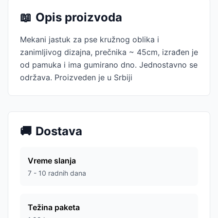
📖
Opis proizvoda
Mekani jastuk za pse kružnog oblika i
zanimljivog dizajna, prečnika ~ 45cm, izrađen je
od pamuka i ima gumirano dno. Jednostavno se
održava. Proizveden je u Srbiji
🚚
Dostava
Vreme slanja
7 - 10 radnih dana
Težina paketa