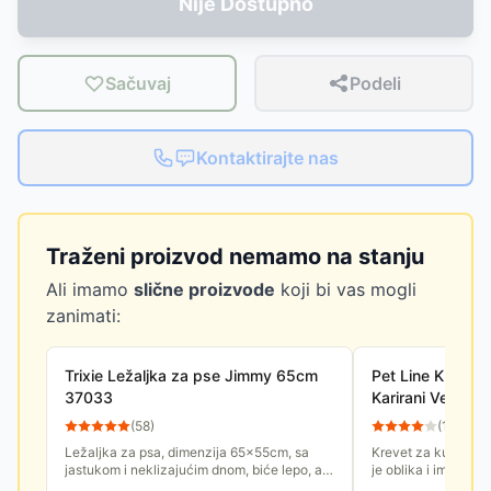
Nije Dostupno
Sačuvaj
Podeli
Kontaktirajte nas
Traženi proizvod nemamo na stanju
Ali imamo
slične proizvode
koji bi vas mogli
zanimati:
Trixie Ležaljka za pse Jimmy 65cm
Pet Line Krevet 
37033
Karirani Veliči
(
58
)
(
10
)
Ležaljka za psa, dimenzija 65x55cm, sa
Krevet za kučiće le
jastukom i neklizajućim dnom, biće lepo, ali
je oblika i ima doda
što je važnije udobno mesto koje će psa
od izdržljivog i vod