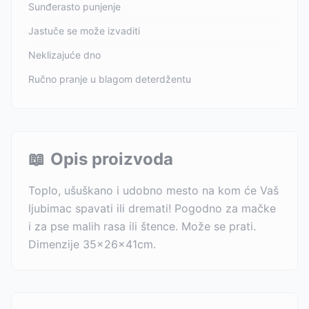
Sunđerasto punjenje
Jastuče se može izvaditi
Neklizajuće dno
Ručno pranje u blagom deterdžentu
📖
Opis proizvoda
Toplo, ušuškano i udobno mesto na kom će Vaš
ljubimac spavati ili dremati! Pogodno za mačke
i za pse malih rasa ili štence. Može se prati.
Dimenzije 35x26x41cm.