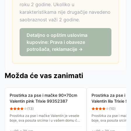
roku 2 godine. Ukoliko u
karakteristikama nije drugačije navedeno
saobraznost važi 2 godine.
Detaljno o opštim uslovima
kupovine: Prava i obaveze
potrošača, reklamacije →
Možda će vas zanimati
Prostirka za pse i mačke 90x70cm
Prostirka za pse i
Valentin pink Trixie 99352387
Valentin lila Trixie
(
13
)
(
10
)
Prostirka za pse i mačke Valentin je vesele
Prostirka za pse i mačke
boje, sva posuta srcima i u vašem domu će
boje, sva posuta srcima
izgledati lepo na svakom mestu. Postavite
izgledati lepo na svako
je na omiljeno mesto...
je na omiljeno mesto...