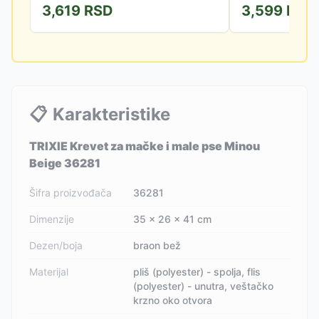
3,619
RSD
3,599
RSD
štititi od neudobnosti i...
materijala i pamuka.
📋
Karakteristike
TRIXIE Krevet za mačke i male pse Minou
Beige 36281
Šifra proizvođača
36281
Dimenzije
35 × 26 × 41 cm
Dezen/boja
braon bež
Materijal
pliš (polyester) - spolja, flis
(polyester) - unutra, veštačko
krzno oko otvora