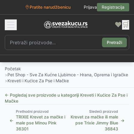
Pratite narudžbenicu
Prijava
Registracija
❤️
🛒
Pretraži
Početak
>
Pet Shop - Sve Za Kućne Ljubimce - Hrana, Oprema i Igračke
>
Kreveti i Kućice Za Pse i Mačke
← Pogledaj sve proizvode u kategoriji
Kreveti i Kućice Za Pse i
Mačke
Prethodni proizvod
Sledeći proizvod
TRIXIE Krevet za mačke i
Krevet za mačke ili male
←
→
male pse Minou Pink
pse Trixie Jimmy Blue
36301
36843