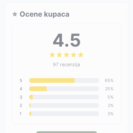
⭐
Ocene kupaca
4.5
97
recenzija
5
65
%
4
25
%
3
5
%
2
2
%
1
3
%