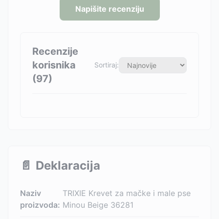
Napišite recenziju
Recenzije
korisnika
Sortiraj:
(
97
)
📄
Deklaracija
Naziv
TRIXIE Krevet za mačke i male pse
proizvoda:
Minou Beige 36281