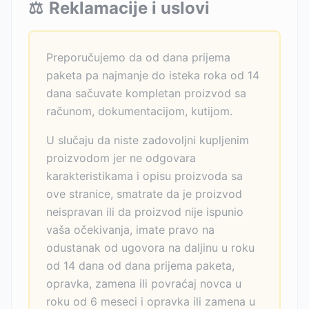
⚖️
Reklamacije i uslovi
Preporučujemo da od dana prijema
paketa pa najmanje do isteka roka od 14
dana sačuvate kompletan proizvod sa
računom, dokumentacijom, kutijom.
U slučaju da niste zadovoljni kupljenim
proizvodom jer ne odgovara
karakteristikama i opisu proizvoda sa
ove stranice, smatrate da je proizvod
neispravan ili da proizvod nije ispunio
vaša očekivanja, imate pravo na
odustanak od ugovora na daljinu u roku
od 14 dana od dana prijema paketa,
opravka, zamena ili povraćaj novca u
roku od 6 meseci i opravka ili zamena u