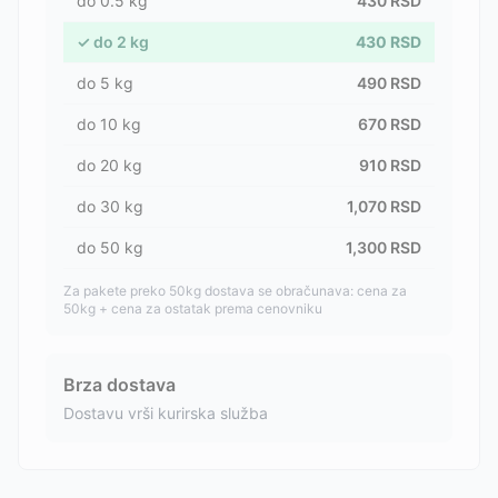
do
0.5
kg
430
RSD
✓
do
2
kg
430
RSD
do
5
kg
490
RSD
do
10
kg
670
RSD
do
20
kg
910
RSD
do
30
kg
1,070
RSD
do
50
kg
1,300
RSD
Za pakete preko 50kg dostava se obračunava: cena za
50kg + cena za ostatak prema cenovniku
Brza dostava
Dostavu vrši kurirska služba