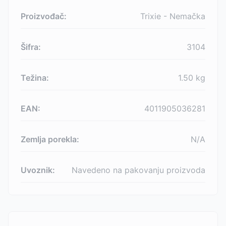
Proizvođač:
Trixie - Nemačka
Šifra:
3104
Težina:
1.50
kg
EAN:
4011905036281
Zemlja porekla:
N/A
Uvoznik:
Navedeno na pakovanju proizvoda