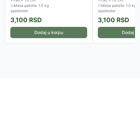
↔
90 × 70 cm
↔
90 × 70 cm
⚖
Masa paketa: 1.0 kg
⚖
Masa paketa: 1.0 kg
◈
poliester
◈
poliester
3,100
RSD
3,100
RSD
Dodaj u korpu
Dodaj u 