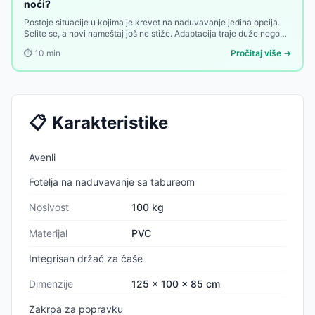
noći?
Postoje situacije u kojima je krevet na naduvavanje jedina opcija.
Selite se, a novi nameštaj još ne stiže. Adaptacija traje duže nego
što ste planirali. Deli stan privremeno, a kauč nije rešenje. Ili
⏱️
10
min
Pročitaj više →
jednostavno tražite kompaktan spavaći nameštaj koji ne zauzima
prostor kad ga ne koristite.
📋
Karakteristike
Avenli
Fotelja na naduvavanje sa tabureom
Nosivost
100 kg
Materijal
PVC
Integrisan držač za čaše
Dimenzije
125 x 100 x 85 cm
Zakrpa za popravku