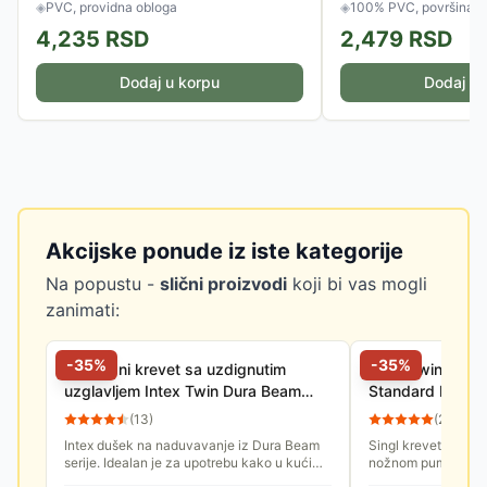
◈
PVC, providna obloga
◈
100% PVC, površina o
4,235
RSD
2,479
RSD
Dodaj u korpu
Dodaj u 
Akcijske ponude iz iste kategorije
Na popustu -
slični proizvodi
koji bi vas mogli
zanimati:
-
35
%
-
35
%
Vazdušni krevet sa uzdignutim
Intex Twin 647
uzglavljem Intex Twin Dura Beam
Standard Downy
99x191x25 64141
Naduvavanje 9
(
13
)
(
28
)
Nožnom Pumpo
Intex dušek na naduvavanje iz Dura Beam
Singl krevet na na
serije. Idealan je za upotrebu kako u kući
nožnom pumpom - I
tako i za eksternu upotrebu. Obezbedite
vrhunsku udobnost