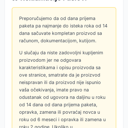
Preporučujemo da od dana prijema
paketa pa najmanje do isteka roka od 14
dana sačuvate kompletan proizvod sa
računom, dokumentacijom, kutijom.
U slučaju da niste zadovoljni kupljenim
proizvodom jer ne odgovara
karakteristikama i opisu proizvoda sa
ove stranice, smatrate da je proizvod
neispravan ili da proizvod nije ispunio
vaša očekivanja, imate pravo na
odustanak od ugovora na daljinu u roku
od 14 dana od dana prijema paketa,
opravka, zamena ili povraćaj novca u
roku od 6 meseci i opravka ili zamena u
roku 2 godine. Ukoliko u