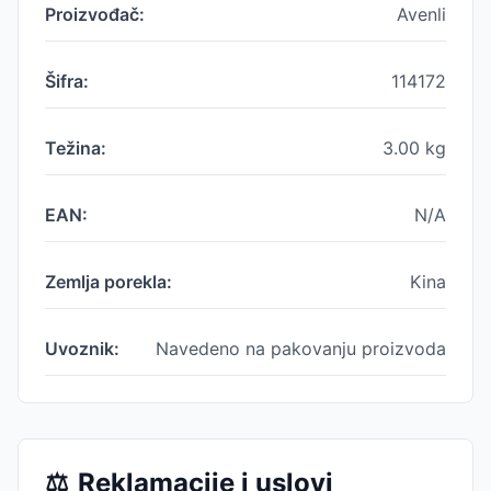
Proizvođač:
Avenli
Šifra:
114172
Težina:
3.00
kg
EAN:
N/A
Zemlja porekla:
Kina
Uvoznik:
Navedeno na pakovanju proizvoda
⚖️
Reklamacije i uslovi