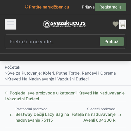
Pratite narudžbenicu
Prijava
Registracija
❤️
🛒
Pretraži
Početak
>
Sve za Putovanje: Koferi, Putne Torbe, Rančevi i Oprema
>
Kreveti Na Naduvavanje i Vazdušni Dušeci
← Pogledaj sve proizvode u kategoriji
Kreveti Na Naduvavanje
i Vazdušni Dušeci
Prethodni proizvod
Sledeći proizvod
Bestway Dečiji Lazy Bag na
Fotelja na naduvavanje
←
→
naduvavanje 75115
Avenli 604300 R