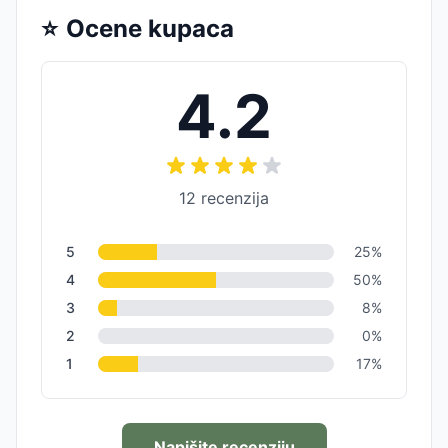
⭐
Ocene kupaca
4.2
12
recenzija
5
25
%
4
50
%
3
8
%
2
0
%
1
17
%
Napišite recenziju