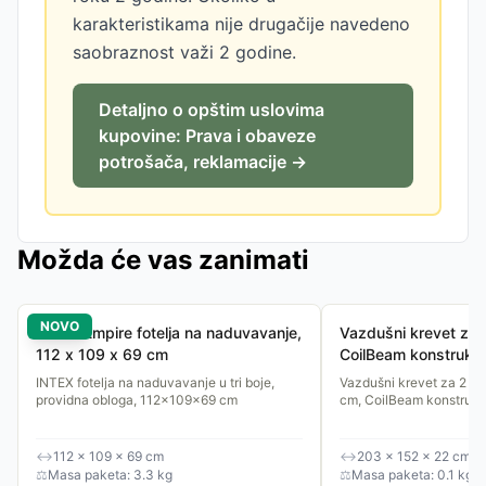
karakteristikama nije drugačije navedeno
saobraznost važi 2 godine.
Detaljno o opštim uslovima
kupovine: Prava i obaveze
potrošača, reklamacije →
Možda će vas zanimati
NOVO
INTEX Empire fotelja na naduvavanje,
Vazdušni krevet za 
112 x 109 x 69 cm
CoilBeam konstrukci
203x152x22 cm
INTEX fotelja na naduvavanje u tri boje,
Vazdušni krevet za 2 o
providna obloga, 112x109x69 cm
cm, CoilBeam konstrukci
↔
112 × 109 × 69 cm
↔
203 × 152 × 22 cm
⚖
Masa paketa: 3.3 kg
⚖
Masa paketa: 0.1 kg