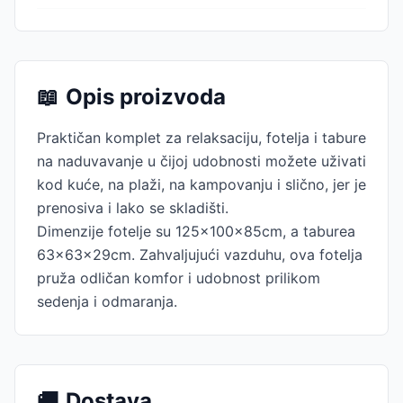
📖
Opis proizvoda
Praktičan komplet za relaksaciju, fotelja i tabure
na naduvavanje u čijoj udobnosti možete uživati
kod kuće, na plaži, na kampovanju i slično, jer je
prenosiva i lako se skladišti.
Dimenzije fotelje su 125x100x85cm, a taburea
63x63x29cm. Zahvaljujući vazduhu, ova fotelja
pruža odličan komfor i udobnost prilikom
sedenja i odmaranja.
🚚
Dostava