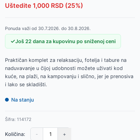
Uštedite
1,000
RSD (
25
%)
Ponuda važi od
30.7.2026.
do
30.8.2026.
✓
Još
22
dana
za kupovinu po sniženoj ceni
Praktičan komplet za relaksaciju, fotelja i tabure na
naduvavanje u čijoj udobnosti možete uživati kod
kuće, na plaži, na kampovanju i slično, jer je prenosiva
i lako se skladišti.
Na stanju
Šifra:
114172
Količina:
-
+