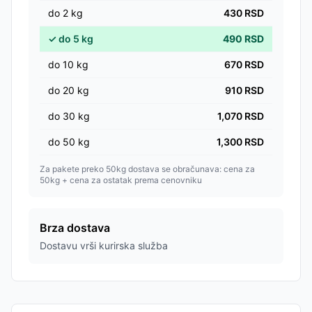
do
2
kg
430
RSD
✓
do
5
kg
490
RSD
do
10
kg
670
RSD
do
20
kg
910
RSD
do
30
kg
1,070
RSD
do
50
kg
1,300
RSD
Za pakete preko 50kg dostava se obračunava: cena za
50kg + cena za ostatak prema cenovniku
Brza dostava
Dostavu vrši kurirska služba