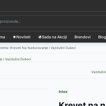
ama
Noviteti
Sada na Akciji
Brendovi
Blo
Oprema
>
Kreveti Na Naduvavanje i Vazdušni Dušeci
e i Vazdušni Dušeci
Vazdušni
Intex
9 cm
-
4235
RSD
Krevet na 
ijom, 203x152x22 cm
-
2479
RSD