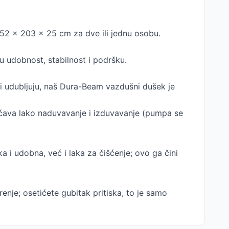
52 x 203 x 25 cm za dve ili jednu osobu.
u udobnost, stabilnost i podršku.
li udubljuju, naš Dura-Beam vazdušni dušek je
ućava lako naduvavanje i izduvavanje (pumpa se
i udobna, već i laka za čišćenje; ovo ga čini
nje; osetićete gubitak pritiska, to je samo