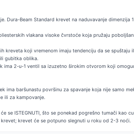
nje. Dura-Beam Standard krevet na naduvavanje dimenzija 1
poliesterskih vlakana visoke čvrstoće koja pružaju poboljšan
nih kreveta koji vremenom imaju tendenciju da se spuštaju i
li gubitka oblika.
k ima 2-u-1 ventil sa izuzetno širokim otvorom koji omog
k ima baršunastu površinu za spavanje koja nije samo meka 
e ili za kampovanje.
 će se ISTEGNUTI, što se ponekad pogrešno tumači kao cure
krevet; krevet će se potpuno slegnuti u roku od 2-3 noći.