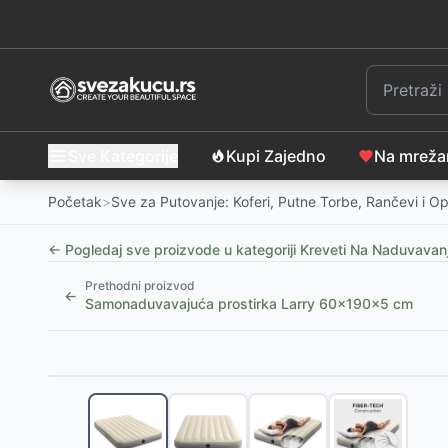
Sve Kategorije
Kupi Zajedno
Na mrež
Početak
>
Sve za Putovanje: Koferi, Putne Torbe, Rančevi i 
← Pogledaj sve proizvode u kategoriji
Kreveti Na Naduvavanj
Prethodni proizvod
←
Samonaduvavajuća prostirka Larry 60x190x5 cm
Slični proizvodi
INTEX Empire fotelja na naduvavanje, 112 x 109 x 6
Vazdušni krevet za 2 osobe sa CoilBeam konstrukc