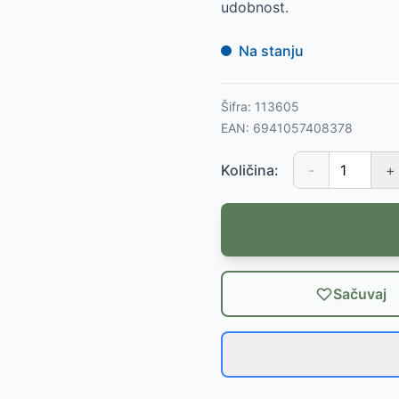
udobnost.
Na stanju
Šifra:
113605
EAN:
6941057408378
Količina:
-
+
Sačuvaj