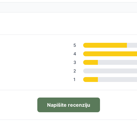
5
4
3
2
1
Napišite recenziju