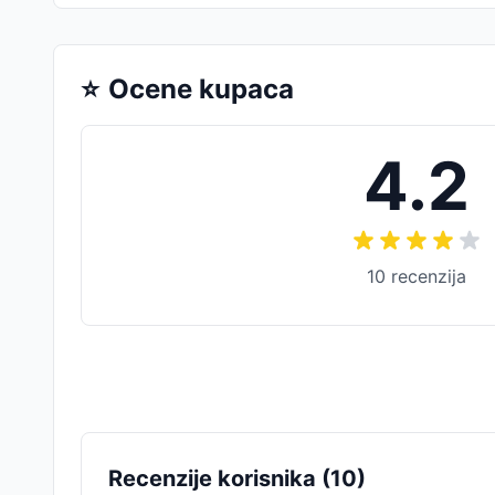
⭐
Ocene kupaca
4.2
10
recenzija
Recenzije korisnika (
10
)