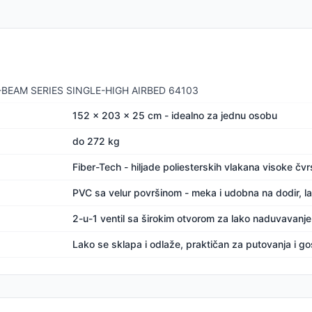
A-BEAM SERIES SINGLE-HIGH AIRBED 64103
152 x 203 x 25 cm - idealno za jednu osobu
do 272 kg
Fiber-Tech - hiljade poliesterskih vlakana visoke čv
PVC sa velur površinom - meka i udobna na dodir, la
2-u-1 ventil sa širokim otvorom za lako naduvavanj
Lako se sklapa i odlaže, praktičan za putovanja i go