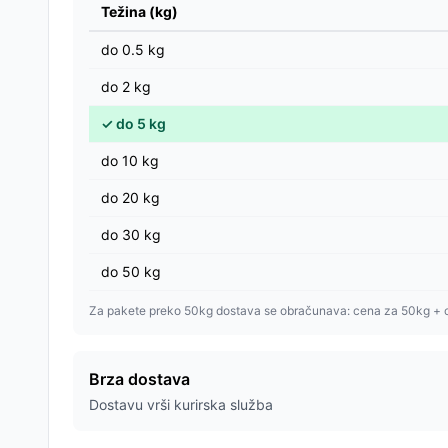
Težina (kg)
do
0.5
kg
do
2
kg
✓
do
5
kg
do
10
kg
do
20
kg
do
30
kg
do
50
kg
Za pakete preko 50kg dostava se obračunava: cena za 50kg + 
Brza dostava
Dostavu vrši kurirska služba