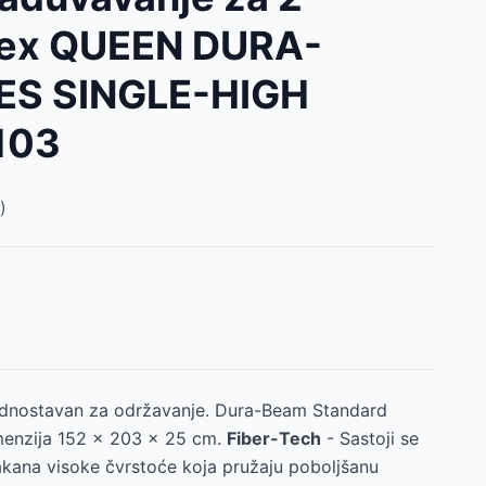
tex QUEEN DURA-
ES SINGLE-HIGH
103
)
jednostavan za održavanje. Dura-Beam Standard
menzija 152 x 203 x 25 cm.
Fiber-Tech
- Sastoji se
lakana visoke čvrstoće koja pružaju poboljšanu