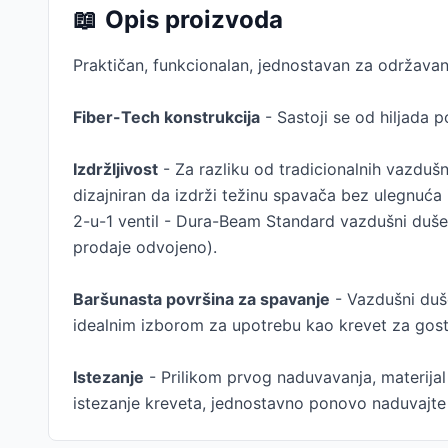
📖
Opis proizvoda
Praktičan, funkcionalan, jednostavan za održava
Fiber-Tech konstrukcija
- Sastoji se od hiljada 
Izdržljivost
- Za razliku od tradicionalnih vazduš
dizajniran da izdrži težinu spavača bez ulegnuća i
2-u-1 ventil - Dura-Beam Standard vazdušni duše
prodaje odvojeno).
Baršunasta površina za spavanje
- Vazdušni duše
idealnim izborom za upotrebu kao krevet za gost
Istezanje
- Prilikom prvog naduvavanja, materijal
istezanje kreveta, jednostavno ponovo naduvajte 