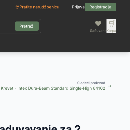
Pratite narudžbenicu
Prijava
Registracija
❤️
🛒
Pretraži
Sačuvano
Korpa
g
Sledeći proizvod
→
 Krevet - Intex Dura-Beam Standard Single-High 64102
naduvavanje za 2