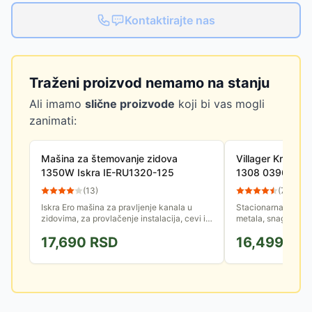
Kontaktirajte nas
Traženi proizvod nemamo na stanju
Ali imamo
slične proizvode
koji bi vas mogli
zanimati:
Mašina za štemovanje zidova
Villager Kružna 
1350W Iskra IE-RU1320-125
1308 039635
(
13
)
(
72
)
Iskra Ero mašina za pravljenje kanala u
Stacionarna kružna
zidovima, za provlačenje instalacija, cevi i
metala, snage 200
sl. Snaga 1350W, dubina reza od 8 do
površinom. Čvrsta i
17,690
RSD
16,499
RS
30mm, širina reza od 8 do...
Nudi mogućnost pod