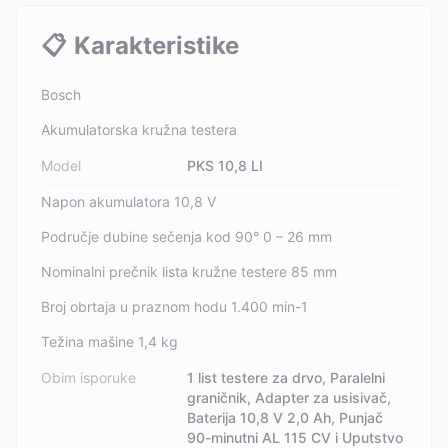
📋
Karakteristike
Bosch
Akumulatorska kružna testera
Model
PKS 10,8 LI
Napon akumulatora 10,8 V
Područje dubine sečenja kod 90° 0 – 26 mm
Nominalni prečnik lista kružne testere 85 mm
Broj obrtaja u praznom hodu 1.400 min-1
Težina mašine 1,4 kg
Obim isporuke
1 list testere za drvo, Paralelni
graničnik, Adapter za usisivač,
Baterija 10,8 V 2,0 Ah, Punjač
90-minutni AL 115 CV i Uputstvo