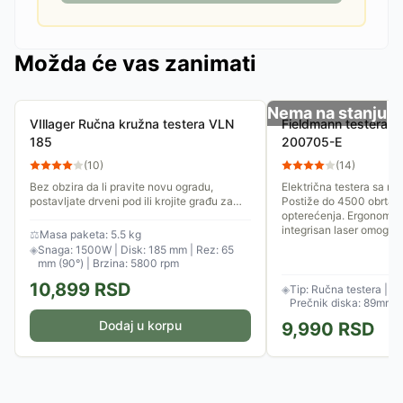
Možda će vas zanimati
Nema na stanju
VIllager Ručna kružna testera VLN
Fieldmann testera 
185
200705-E
(
10
)
(
14
)
Bez obzira da li pravite novu ogradu,
Električna testera sa 
postavljate drveni pod ili krojite građu za
Postiže do 4500 obrtaja
krov, ova kružna testera omogućava brze i
opterećenja. Ergonomski
savršeno ravne rezove...
integrisan laser omoguća
⚖
Masa paketa: 5.5 kg
◈
Snaga: 1500W | Disk: 185 mm | Rez: 65
mm (90°) | Brzina: 5800 rpm
10,899
RSD
◈
Tip: Ručna testera | S
Prečnik diska: 89mm | 
o/min
Dodaj u korpu
9,990
RSD