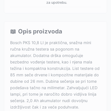
za upotrebu.
📖
Opis proizvoda
Bosch PKS 10,8 LI je praktična, snažna mini
ručna kružna testera sa pogonom na
akumulator. Dodatna drška omogućuje
bezbedno vođenje testere, kao i njena mala
težina i kompaktna konstrukcija. List testere od
85 mm seče drvene i kompozitne materijale do
dubine od 26 mm. Dubina sečenja se pri tome
podešava tačno na milimetar. Zahvaljujući LED
lampi, pri tome je naročito dobro vidljiva linija
sečenja. 2,0 Ah akumulator nudi dovoljnu
izdržljivost čak i za veće poduhvate.