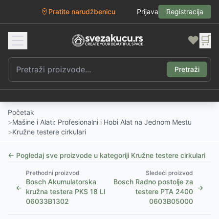
Pratite narudžbenicu
Prijava
Registracija
❤️
🛒
Pretraži
Početak
>
Mašine i Alati: Profesionalni i Hobi Alat na Jednom Mestu
>
Kružne testere cirkulari
← Pogledaj sve proizvode u kategoriji
Kružne testere cirkulari
Prethodni proizvod
Sledeći proizvod
Bosch Akumulatorska
Bosch Radno postolje za
←
→
kružna testera PKS 18 LI
testere PTA 2400
06033B1302
0603B05000