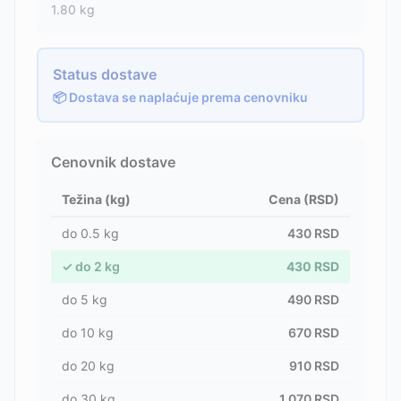
1.80
kg
Status dostave
📦 Dostava se naplaćuje prema cenovniku
Cenovnik dostave
Težina (kg)
Cena (RSD)
do
0.5
kg
430
RSD
✓
do
2
kg
430
RSD
do
5
kg
490
RSD
do
10
kg
670
RSD
do
20
kg
910
RSD
do
30
kg
1,070
RSD