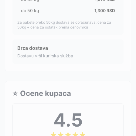
do
50
kg
1,300
RSD
Za pakete preko 50kg dostava se obračunava: cena za
50kg + cena za ostatak prema cenovniku
Brza dostava
Dostavu vrši kurirska služba
⭐
Ocene kupaca
4.5