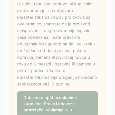
U slučaju da niste zadovoljni kupljenim
proizvodom jer ne odgovara
karakteristikama i opisu proizvoda sa
ove stranice, smatrate da je proizvod
neispravan ili da proizvod nije ispunio
vaša očekivanja, imate pravo na
odustanak od ugovora na daljinu u roku
od 14 dana od dana prijema paketa,
opravka, zamena ili povraćaj novca u
roku od 6 meseci i opravka ili zamena u
roku 2 godine. Ukoliko u
karakteristikama nije drugačije navedeno
saobraznost važi 2 godine.
Detaljno o opštim uslovima
kupovine: Prava i obaveze
potrošača, reklamacije →