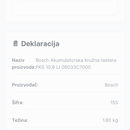
📄
Deklaracija
Naziv
Bosch Akumulatorska kružna testera
proizvoda:
PKS 10,8 LI 06033C7000
Proizvođač:
Bosch
Šifra:
155
Težina:
1.80
kg