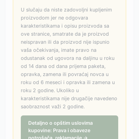
U slučaju da niste zadovoljni kupljenim
proizvodom jer ne odgovara
karakteristikama i opisu proizvoda sa
ove stranice, smatrate da je proizvod
neispravan ili da proizvod nije ispunio
vaša očekivanja, imate pravo na
odustanak od ugovora na daljinu u roku
od 14 dana od dana prijema paketa,
opravka, zamena ili povraćaj novca u
roku od 6 meseci i opravka ili zamena u
roku 2 godine. Ukoliko u
karakteristikama nije drugačije navedeno
saobraznost važi 2 godine.
Detaljno o opštim uslovima
kupovine: Prava i obaveze
potrošača, reklamacije →