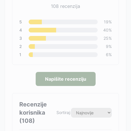
108
recenzija
5
19
%
4
40
%
3
25
%
2
9
%
1
6
%
Napišite recenziju
Recenzije
korisnika
Sortiraj:
(
108
)