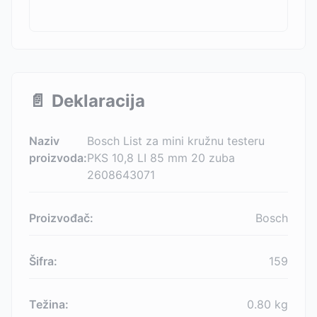
📄
Deklaracija
Naziv
Bosch List za mini kružnu testeru
proizvoda:
PKS 10,8 LI 85 mm 20 zuba
2608643071
Proizvođač:
Bosch
Šifra:
159
Težina:
0.80
kg