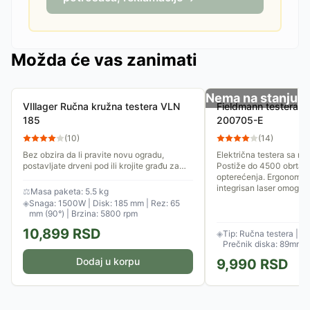
Možda će vas zanimati
Nema na stanju
VIllager Ručna kružna testera VLN
Fieldmann testera 
185
200705-E
(
10
)
(
14
)
Bez obzira da li pravite novu ogradu,
Električna testera sa 
postavljate drveni pod ili krojite građu za
Postiže do 4500 obrtaja
krov, ova kružna testera omogućava brze i
opterećenja. Ergonomski
savršeno ravne rezove...
integrisan laser omoguća
⚖
Masa paketa: 5.5 kg
◈
Snaga: 1500W | Disk: 185 mm | Rez: 65
mm (90°) | Brzina: 5800 rpm
10,899
RSD
◈
Tip: Ručna testera | S
Prečnik diska: 89mm | 
o/min
Dodaj u korpu
9,990
RSD