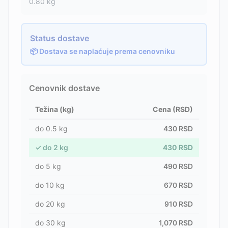
0.80
kg
Status dostave
📦 Dostava se naplaćuje prema cenovniku
Cenovnik dostave
Težina (kg)
Cena (RSD)
do
0.5
kg
430
RSD
✓
do
2
kg
430
RSD
do
5
kg
490
RSD
do
10
kg
670
RSD
do
20
kg
910
RSD
do
30
kg
1,070
RSD