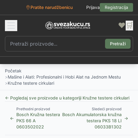
Pratite narudžbenicu
Prijava
Registracija
❤️
🛒
Pretraži
Početak
>
Mašine i Alati: Profesionalni i Hobi Alat na Jednom Mestu
>
Kružne testere cirkulari
← Pogledaj sve proizvode u kategoriji
Kružne testere cirkulari
Prethodni proizvod
Sledeći proizvod
Bosch Kružna testera
Bosch Akumulatorska kružna
←
→
PKS 66 A
testera PKS 18 LI
0603502022
06033B1302