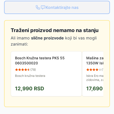
Kontaktirajte nas
Traženi proizvod nemamo na stanju
Ali imamo
slične proizvode
koji bi vas mogli
zanimati:
Bosch Kružna testera PKS 55
Mašina za štemo
0603500020
1350W Iskra IE
(
78
)
(
13
)
Bosch kružna testera
Iskra Ero mašina za
zidovima, za provlač
sl. Snaga 1350W, d
12,990
RSD
17,690
RS
30mm, širina reza o