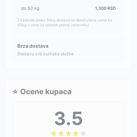
do
50
kg
1,300
RSD
Za pakete preko 50kg dostava se obračunava: cena za
50kg + cena za ostatak prema cenovniku
Brza dostava
Dostavu vrši kurirska služba
⭐
Ocene kupaca
3.5