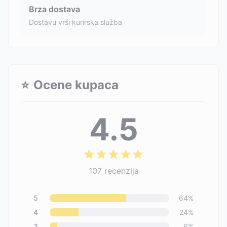
Brza dostava
Dostavu vrši kurirska služba
⭐
Ocene kupaca
4.5
107
recenzija
5
64
%
4
24
%
3
6
%