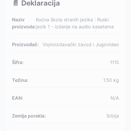
📄
Deklaracija
Naziv
Kućna škola stranih jezika : Ruski
proizvoda:
jezik 1 - izdanje na audio kasetama
Proizvođač:
Vojnoizdavački zavod i Jugovideo
Šifra:
1115
Težina:
1.50
kg
EAN:
N/A
Zemlja porekla:
Srbija