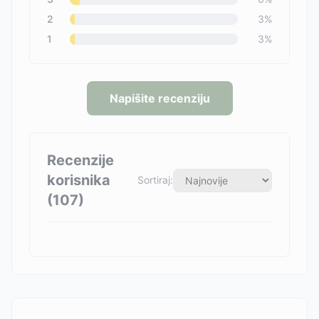
2
3
%
1
3
%
Napišite recenziju
Recenzije
korisnika
Sortiraj:
(
107
)