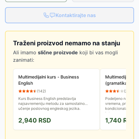
Kontaktirajte nas
Traženi proizvod nemamo na stanju
Ali imamo
slične proizvode
koji bi vas mogli
zanimati:
Multimedijalni kurs - Business
Multimedijalni k
English
(gramatika engle
(
142
)
(
229
)
Kurs Business English predstavlja
Podeljeno na 28 obl
najsavremeniju metodu za samostalno
vremena, primenu m
učenje poslovnog engleskog jezika.
kondicionala, imen
itd...
2,940
RSD
1,740
RSD