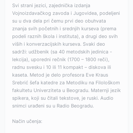
Svi strani jezici, zajednička izdanja
Vojnoizdavačkog zavoda i Jugovidea, podeljeni
su u dva dela pri čemu prvi deo obuhvata
znanja svih početnih i srednjih kurseva (prema
podeli raznih škola i instituta), a drugi deo svih
viših i konverzacijskih kurseva. Svaki deo
sadrži: udžbenik (sa 40 metodskih jedinica -
lekcija), uporedni rečnik (1700 – 1800 reči),
radnu svesku i 10 ili 11 kompakt – diskova ili
kaseta. Metod je delo profesora Eve Kraus
Srebrić šefa katedre za Metodiku na Filološkom
fakultetu Univerziteta u Beogradu. Maternji jezik
spikera, koji su čitali tekstove, je ruski. Audio
snimci urađeni su u Radio Beogradu.
Način učenja: