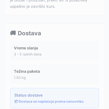
je dobar i pouzdan, preko 90 % polaznika
uspešno je završilo kurs.
🚚
Dostava
Vreme slanja
3 - 5 radnih dana
Težina paketa
1.50
kg
Status dostave
📦 Dostava se naplaćuje prema cenovniku