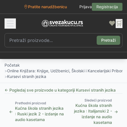
Pratite narudžbenicu
Prijava
Registracija
❤️
🛒
Pretraži
Početak
>
Online Knjižara: Knjige, Udžbenici, Školski i Kancelarijski Pribor
>
Kursevi stranih jezika
← Pogledaj sve proizvode u kategoriji
Kursevi stranih jezika
Sledeći proizvod
Prethodni proizvod
Kućna škola stranih
Kućna škola stranih jezika
jezika : Italijanski 2 -
←
→
: Ruski jezik 2 - izdanje na
izdanje na audio
audio kasetama
kasetama