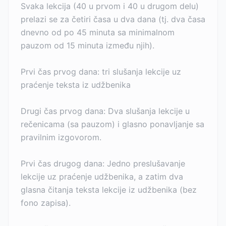
Svaka lekcija (40 u prvom i 40 u drugom delu)
prelazi se za četiri časa u dva dana (tj. dva časa
dnevno od po 45 minuta sa minimalnom
pauzom od 15 minuta između njih).
Prvi čas prvog dana: tri slušanja lekcije uz
praćenje teksta iz udžbenika
Drugi čas prvog dana: Dva slušanja lekcije u
rečenicama (sa pauzom) i glasno ponavljanje sa
pravilnim izgovorom.
Prvi čas drugog dana: Jedno preslušavanje
lekcije uz praćenje udžbenika, a zatim dva
glasna čitanja teksta lekcije iz udžbenika (bez
fono zapisa).