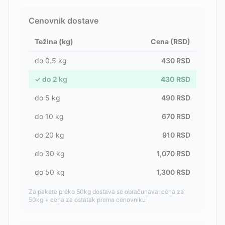
Cenovnik dostave
Težina (kg)
Cena (RSD)
do
0.5
kg
430
RSD
✓
do
2
kg
430
RSD
do
5
kg
490
RSD
do
10
kg
670
RSD
do
20
kg
910
RSD
do
30
kg
1,070
RSD
do
50
kg
1,300
RSD
Za pakete preko 50kg dostava se obračunava: cena za
50kg + cena za ostatak prema cenovniku