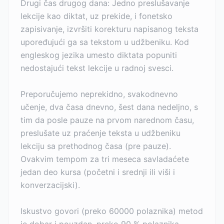
Drugi čas drugog dana: Jedno preslušavanje
lekcije kao diktat, uz prekide, i fonetsko
zapisivanje, izvršiti korekturu napisanog teksta
upoređujući ga sa tekstom u udžbeniku. Kod
engleskog jezika umesto diktata popuniti
nedostajući tekst lekcije u radnoj svesci.
Preporučujemo neprekidno, svakodnevno
učenje, dva časa dnevno, šest dana nedeljno, s
tim da posle pauze na prvom narednom času,
preslušate uz praćenje teksta u udžbeniku
lekciju sa prethodnog časa (pre pauze).
Ovakvim tempom za tri meseca savladaćete
jedan deo kursa (početni i srednji ili viši i
konverzacijski).
Iskustvo govori (preko 60000 polaznika) metod