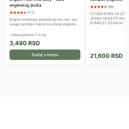
engleskog jezika
(
99
)
(
111
)
ČUVENI KURS ZA UČE
JEZIKA SADA PO AKCIJ
English fast&easy predstavlja brz, lak i pre
KOMPLET IZDANJA 1 I 
svega zanimljiv metod za učenje engleskog
jezika.
⚖
Masa paketa: 0.4 kg
3,480
RSD
Dodaj u korpu
21,600
RSD