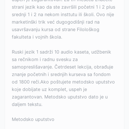
strani jezik kao da ste završili početni 1 i 2 plus
srednji 1 i 2 na nekom insttutu ili školi. Ovo nije
marketinški trik već dugogodišnji rad na
usavršavanju kursa od strane Filološkog
fakulteta i vojnih škola.
Ruski jezik 1 sadrži 10 audio kaseta, udžbenik
sa rečnikom i radnu svesku za
samopreslišavanje. Četrdeset lekcija, obrađuje
znanje početnih i srednjih kurseva sa fondom
od 1800 reči.Ako poštujete metodsko uputstvo
koje dobijate uz komplet, uspeh je
zagarantovan. Metodsko uputstvo dato je u
daljem tekstu.
Metodsko uputstvo