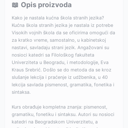
📖
Opis proizvoda
Kako je nastala kućna škola stranih jezika?
Kućna škola stranih jezika je nastala iz potrebe
Visokih vojnih škola da se oficirima omogući da
za kratko vreme, samostalno, u kabinetskoj
nastavi, savladaju strani jezik. Angažovani su
nosioci katedri sa Filološkog fakulteta
Univerziteta u Beogradu, i metodologije, Eva
Kraus Srebrić. Došlo se do metoda da se kroz
slušanje lekcija i praćenje iz udžbenika, u 40
lekcija savlada pismenost, gramatika, fonetika i
sintaksa.
Kurs obrađuje kompletna znanja: pismenost,
gramatiku, fonetiku i sintaksu. Autori su nosioci
katedri na Beogradskom Univerzitetu, a