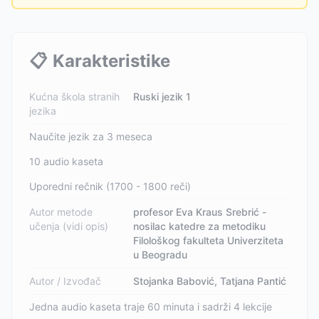
📋
Karakteristike
Kućna škola stranih
Ruski jezik 1
jezika
Naučite jezik za 3 meseca
10 audio kaseta
Uporedni rečnik (1700 - 1800 reči)
Autor metode
profesor Eva Kraus Srebrić -
učenja (vidi opis)
nosilac katedre za metodiku
Filološkog fakulteta Univerziteta
u Beogradu
Autor / Izvođač
Stojanka Babović, Tatjana Pantić
Jedna audio kaseta traje 60 minuta i sadrži 4 lekcije