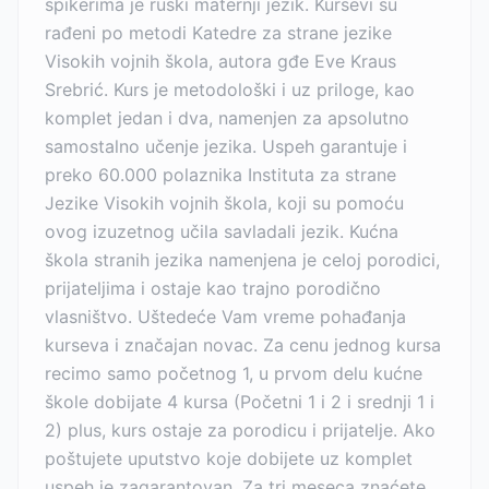
spikerima je ruski maternji jezik. Kursevi su
rađeni po metodi Katedre za strane jezike
Visokih vojnih škola, autora gđe Eve Kraus
Srebrić. Kurs je metodološki i uz priloge, kao
komplet jedan i dva, namenjen za apsolutno
samostalno učenje jezika. Uspeh garantuje i
preko 60.000 polaznika Instituta za strane
Jezike Visokih vojnih škola, koji su pomoću
ovog izuzetnog učila savladali jezik. Kućna
škola stranih jezika namenjena je celoj porodici,
prijateljima i ostaje kao trajno porodično
vlasništvo. Uštedeće Vam vreme pohađanja
kurseva i značajan novac. Za cenu jednog kursa
recimo samo početnog 1, u prvom delu kućne
škole dobijate 4 kursa (Početni 1 i 2 i srednji 1 i
2) plus, kurs ostaje za porodicu i prijatelje. Ako
poštujete uputstvo koje dobijete uz komplet
uspeh je zagarantovan. Za tri meseca znaćete