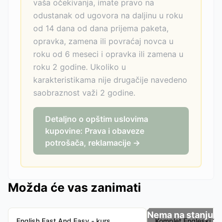
vaša očekivanja, imate pravo na
odustanak od ugovora na daljinu u roku
od 14 dana od dana prijema paketa,
opravka, zamena ili povraćaj novca u
roku od 6 meseci i opravka ili zamena u
roku 2 godine. Ukoliko u
karakteristikama nije drugačije navedeno
saobraznost važi 2 godine.
Detaljno o opštim uslovima
kupovine: Prava i obaveze
potrošača, reklamacije →
Možda će vas zanimati
Nema na stanju
English Fast And Easy - kurs
Komplet Engleski 1 i