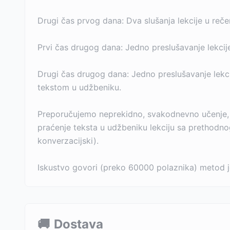
Drugi čas prvog dana: Dva slušanja lekcije u reč
Prvi čas drugog dana: Jedno preslušavanje lekcije
Drugi čas drugog dana: Jedno preslušavanje lekcij
tekstom u udžbeniku.
Preporučujemo neprekidno, svakodnevno učenje, 
praćenje teksta u udžbeniku lekciju sa prethodnog
konverzacijski).
Iskustvo govori (preko 60000 polaznika) metod j
🚚
Dostava