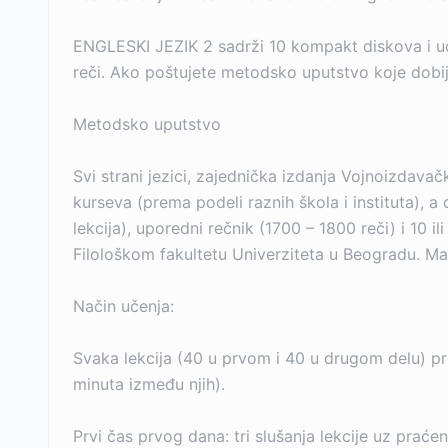
ENGLESKI JEZIK 2 sadrži 10 kompakt diskova i ud
reči. Ako poštujete metodsko uputstvo koje dobi
Metodsko uputstvo
Svi strani jezici, zajednička izdanja Vojnoizdava
kurseva (prema podeli raznih škola i instituta), a
lekcija), uporedni rečnik (1700 – 1800 reči) i 10 
Filološkom fakultetu Univerziteta u Beogradu. Mate
Način učenja:
Svaka lekcija (40 u prvom i 40 u drugom delu) p
minuta između njih).
Prvi čas prvog dana: tri slušanja lekcije uz praće