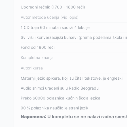
Uporedni rečnik (1700 - 1800 reči)
Autor metode učenja (vidi opis)
1 CD traje 60 minuta i sadrži 4 lekcije
Svi viši i konverzacijski kursevi (prema podelama škola i i
Fond od 1800 reči
Kompletna znanja
Autori kursa
Maternji jezik spikera, koji su čitali tekstove, je engleski
Audio snimci urađeni su u Radio Beogradu
Preko 60000 polaznika kućnih škola jezika
90 % polaznika naučilo je strani jezik
Napomena
: U kompletu se ne nalazi radna sves