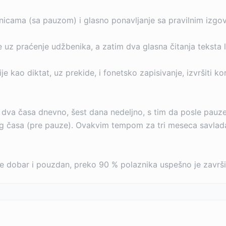
enicama (sa pauzom) i glasno ponavljanje sa pravilnim izgo
 uz praćenje udžbenika, a zatim dva glasna čitanja teksta l
e kao diktat, uz prekide, i fonetsko zapisivanje, izvršiti 
dva časa dnevno, šest dana nedeljno, s tim da posle pauz
 časa (pre pauze). Ovakvim tempom za tri meseca savladaćet
e dobar i pouzdan, preko 90 % polaznika uspešno je završi