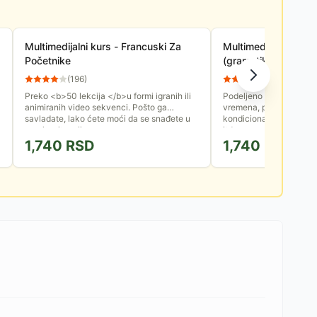
Multimedijalni kurs - Francuski Za
Multimedijalni kurs
Početnike
(gramatika englesko
(
196
)
(
229
)
Preko <b>50 lekcija </b>u formi igranih ili
Podeljeno na 28 oblasti
animiranih video sekvenci. Pošto ga
vremena, primenu modal
savladate, lako ćete moći da se snađete u
kondicionala, imenica, 
raznim situacijama ...
itd...
1,740
RSD
1,740
RSD