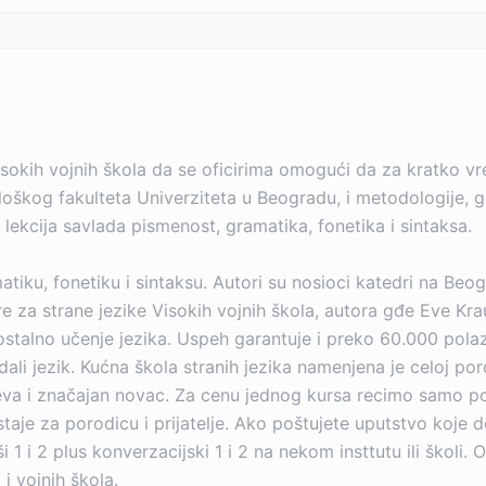
Visokih vojnih škola da se oficirima omogući da za kratko v
lološkog fakulteta Univerziteta u Beogradu, i metodologije
0 lekcija savlada pismenost, gramatika, fonetika i sintaksa.
iku, fonetiku i sintaksu. Autori su nosioci katedri na Beo
e za strane jezike Visokih vojnih škola, autora gđe Eve Krau
talno učenje jezika. Uspeh garantuje i preko 60.000 polazn
li jezik. Kućna škola stranih jezika namenjena je celoj poro
va i značajan novac. Za cenu jednog kursa recimo samo po
s ostaje za porodicu i prijatelje. Ako poštujete uputstvo koj
i 1 i 2 plus konverzacijski 1 i 2 na nekom insttutu ili školi.
i vojnih škola.