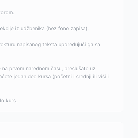
vorom.
ekcije iz udžbenika (bez fono zapisa).
korekturu napisanog teksta upoređujući ga sa
e na prvom narednom času, preslušate uz
e jedan deo kursa (početni i srednji ili viši i
lo kurs.