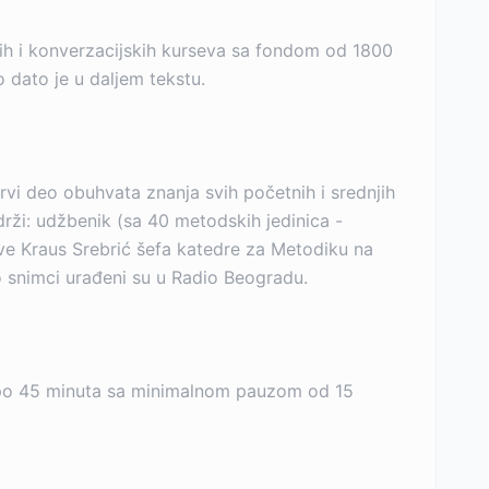
ih i konverzacijskih kurseva sa fondom od 1800
dato je u daljem tekstu.
rvi deo obuhvata znanja svih početnih i srednjih
adrži: udžbenik (sa 40 metodskih jedinica -
 Eve Kraus Srebrić šefa katedre za Metodiku na
dio snimci urađeni su u Radio Beogradu.
od po 45 minuta sa minimalnom pauzom od 15