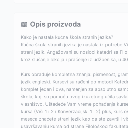
📖
Opis proizvoda
Kako je nastala kućna škola stranih jezika?
Kućna škola stranih jezika je nastala iz potrebe 
strani jezik. Angažovani su nosioci katedri sa Fi
kroz slušanje lekcija i praćenje iz udžbenika, u 4
Kurs obrađuje kompletna znanja: pismenost, gramat
jezik engleski. Kursevi su rađeni po metodi Katedr
komplet jedan i dva, namenjen za apsolutno samos
škola, koji su pomoću ovog izuzetnog učila savlada
vlasništvo. Uštedeće Vam vreme pohađanja kurse
kursa (Viši 1 i 2 i Konverzacijski 1 i 2) plus, kur
meseca znaćete strani jezik kao da ste završili viš
usavršavanju kursa od strane Filološkog fakulteta 