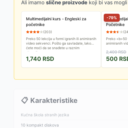
Ali imamo
slične proizvode
koji bi vas mogli
-
79
%
Multimedijalni kurs - Engleski za
Multimedijalni kur
početnike
Početnike
(
203
)
(
2
Preko 50 lekcija u formi igranih ili animiranih
Preko <b>50 le
video sekvenci. Pošto ga savladate, lako
animiranih vi
ćete moći da se snađete u raznim
savladate, la
2,400
RSD
situacijama ...
raznim situaci
1,740
RSD
500
RS
📋
Karakteristike
Kućna škola stranih jezika
10 kompakt diskova