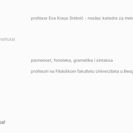
profesor Eva Kraus Srebrić - nosilac katedre za met
nstituta)
pismenost, fonoteka, gramatika i sintaksa
profesori na Filološkom fakultetu Univerziteta u Be
ka!