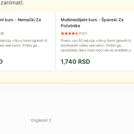
 zanimati:
s - Nemački Za
Multimedijalni kurs - Španski Za
Početnike
48
)
(
137
)
kcija </b>u formi igranih ili
Preko <b>50 lekcija </b>u formi igranih ili
deo sekvenci. Pošto ga
animiranih video sekvenci. Pošto ga
ko ćete moći da se snađete u
savladate, lako ćete moći da se snađete u
jama ...
raznim situacijama ...
D
1,740
RSD
Engleski 2