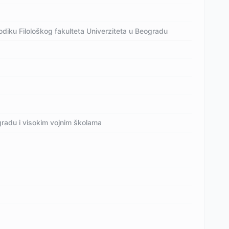
odiku Filološkog fakulteta Univerziteta u Beogradu
ogradu i visokim vojnim školama