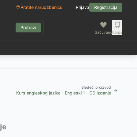
Pratite narudžbenicu
Prijava
Registracija
❤️
🛒
Pretraži
Sačuvano
Korpa
g
Sledeći proizvod
→
Kurs engleskog jezika - Engleski 1 - CD izdanje
je