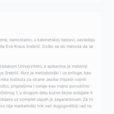
reme, samostalno, u kabinetskoj nastavi, savladaju
, gđa Eva Kraus Srebrić. Došlo se do metoda da se
gradskom Univerzitetu, a spikerima je maternji
s Srebrić. Kurs je metodološki i uz priloge, kao
ika Instituta za strane Jezike Visokih vojnih
dici, prijateljima i ostaje kao trajno porodično
četnog 1, u drugom delu kućne škole dobijate 4
e dobijete uz komplet uspeh je zagarantovan. Za tri
 Ovo nije marketinški trik već dugogodišnji rad na