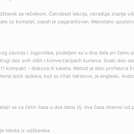
žbenik sa rečnikom. Četrdeset lekcija, obrađuje znanje viš
jate uz komplet, uspeh je zagarantovan. Metodsko uputstvo 
čkog zavoda i Jugovidea, podeljeni su u dva dela pri čemu p
 drugi deo svih viših i konverzacijskih kurseva. Svaki deo s
ili 11 kompakt – diskova ili kaseta. Metod je delo profesora
rnji jezik spikera, koji su čitali tekstove, je engleski. Au
relazi se za četiri časa u dva dana (tj. dva časa dnevno 
nje teksta iz udžbenika