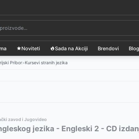
ama
Noviteti
Sada na Akciji
Brendovi
Blo
ijski Pribor
>
Kursevi stranih jezika
čki zavod i Jugovideo
vode:
ngleskog jezika - Engleski 2 - CD izdan
0
RSD
D