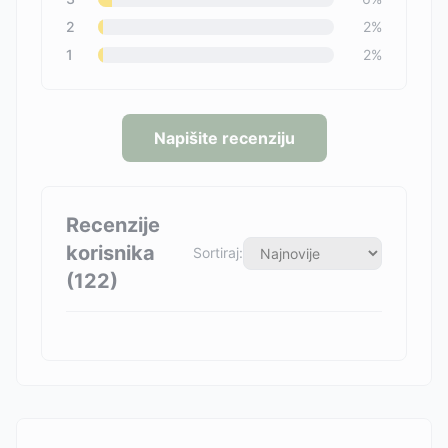
2
2
%
1
2
%
Napišite recenziju
Recenzije
korisnika
Sortiraj:
(
122
)