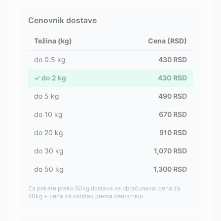
Cenovnik dostave
Težina (kg)
Cena (RSD)
do
0.5
kg
430
RSD
✓
do
2
kg
430
RSD
do
5
kg
490
RSD
do
10
kg
670
RSD
do
20
kg
910
RSD
do
30
kg
1,070
RSD
do
50
kg
1,300
RSD
Za pakete preko 50kg dostava se obračunava: cena za
50kg + cena za ostatak prema cenovniku