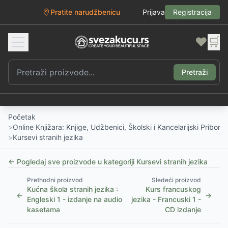
Pratite narudžbenicu
Prijava
Registracija
❤️
🛒
Pretraži
Početak
>
Online Knjižara: Knjige, Udžbenici, Školski i Kancelarijski Pribor
>
Kursevi stranih jezika
← Pogledaj sve proizvode u kategoriji
Kursevi stranih jezika
Prethodni proizvod
Sledeći proizvod
Kućna škola stranih jezika :
Kurs francuskog
←
→
Engleski 1 - izdanje na audio
jezika - Francuski 1 -
kasetama
CD izdanje