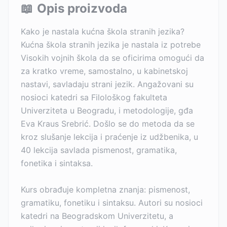
📖
Opis proizvoda
Kako je nastala kućna škola stranih jezika?
Kućna škola stranih jezika je nastala iz potrebe
Visokih vojnih škola da se oficirima omogući da
za kratko vreme, samostalno, u kabinetskoj
nastavi, savladaju strani jezik. Angažovani su
nosioci katedri sa Filološkog fakulteta
Univerziteta u Beogradu, i metodologije, gđa
Eva Kraus Srebrić. Došlo se do metoda da se
kroz slušanje lekcija i praćenje iz udžbenika, u
40 lekcija savlada pismenost, gramatika,
fonetika i sintaksa.
Kurs obrađuje kompletna znanja: pismenost,
gramatiku, fonetiku i sintaksu. Autori su nosioci
katedri na Beogradskom Univerzitetu, a