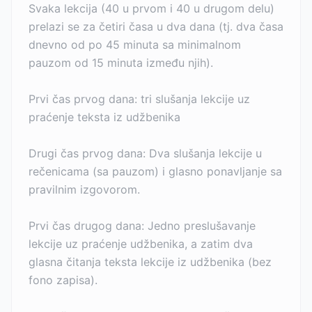
Svaka lekcija (40 u prvom i 40 u drugom delu)
prelazi se za četiri časa u dva dana (tj. dva časa
dnevno od po 45 minuta sa minimalnom
pauzom od 15 minuta između njih).
Prvi čas prvog dana: tri slušanja lekcije uz
praćenje teksta iz udžbenika
Drugi čas prvog dana: Dva slušanja lekcije u
rečenicama (sa pauzom) i glasno ponavljanje sa
pravilnim izgovorom.
Prvi čas drugog dana: Jedno preslušavanje
lekcije uz praćenje udžbenika, a zatim dva
glasna čitanja teksta lekcije iz udžbenika (bez
fono zapisa).