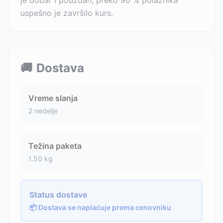
je dobar i pouzdan, preko 90 % polaznika
uspešno je završilo kurs.
🚚
Dostava
Vreme slanja
2 nedelje
Težina paketa
1.50
kg
Status dostave
📦 Dostava se naplaćuje prema cenovniku