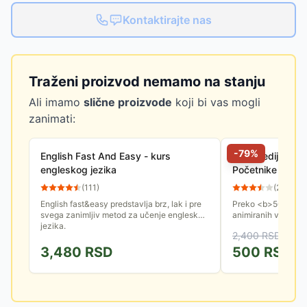
Kontaktirajte nas
Traženi proizvod nemamo na stanju
Ali imamo
slične proizvode
koji bi vas mogli
zanimati:
-
79
%
English Fast And Easy - kurs
Multimedijalni kurs - Nem
engleskog jezika
Početnike
(
111
)
(
248
)
English fast&easy predstavlja brz, lak i pre
Preko <b>50 lekcija
svega zanimljiv metod za učenje engleskog
animiranih video s
jezika.
savladate, lako ćet
2,400
RSD
raznim situacijama .
3,480
RSD
500
RSD