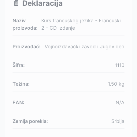
📄
Deklaracija
Naziv
Kurs francuskog jezika - Francuski
proizvoda:
2 - CD izdanje
Proizvođač:
Vojnoizdavački zavod i Jugovideo
Šifra:
1110
Težina:
1.50
kg
EAN:
N/A
Zemlja porekla:
Srbija