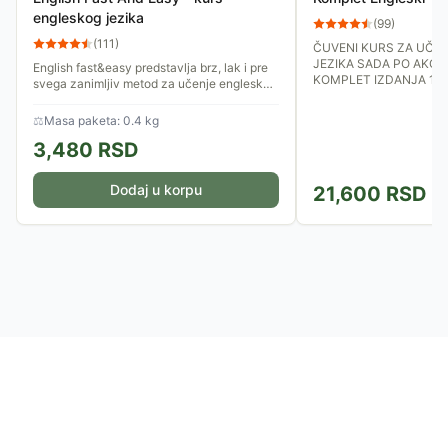
engleskog jezika
(
99
)
(
111
)
ČUVENI KURS ZA UČE
JEZIKA SADA PO AKCIJ
English fast&easy predstavlja brz, lak i pre
KOMPLET IZDANJA 1 I 
svega zanimljiv metod za učenje engleskog
jezika.
⚖
Masa paketa: 0.4 kg
3,480
RSD
Dodaj u korpu
21,600
RSD