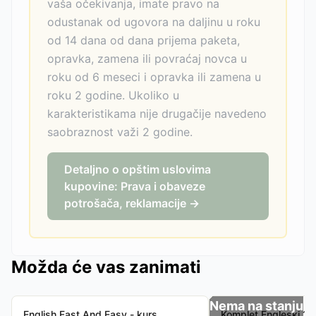
vaša očekivanja, imate pravo na
odustanak od ugovora na daljinu u roku
od 14 dana od dana prijema paketa,
opravka, zamena ili povraćaj novca u
roku od 6 meseci i opravka ili zamena u
roku 2 godine. Ukoliko u
karakteristikama nije drugačije navedeno
saobraznost važi 2 godine.
Detaljno o opštim uslovima
kupovine: Prava i obaveze
potrošača, reklamacije →
Možda će vas zanimati
Nema na stanju
English Fast And Easy - kurs
Komplet Engleski 1 i