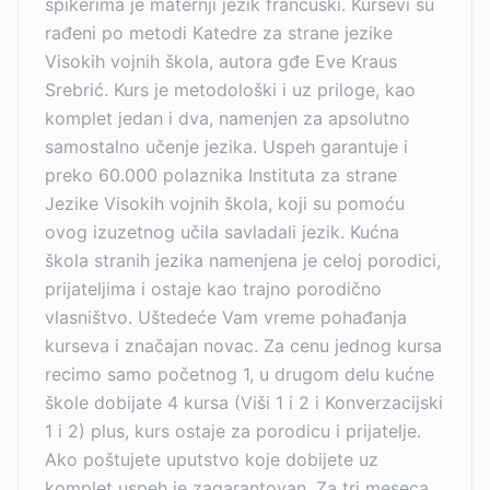
spikerima je maternji jezik francuski. Kursevi su
rađeni po metodi Katedre za strane jezike
Visokih vojnih škola, autora gđe Eve Kraus
Srebrić. Kurs je metodološki i uz priloge, kao
komplet jedan i dva, namenjen za apsolutno
samostalno učenje jezika. Uspeh garantuje i
preko 60.000 polaznika Instituta za strane
Jezike Visokih vojnih škola, koji su pomoću
ovog izuzetnog učila savladali jezik. Kućna
škola stranih jezika namenjena je celoj porodici,
prijateljima i ostaje kao trajno porodično
vlasništvo. Uštedeće Vam vreme pohađanja
kurseva i značajan novac. Za cenu jednog kursa
recimo samo početnog 1, u drugom delu kućne
škole dobijate 4 kursa (Viši 1 i 2 i Konverzacijski
1 i 2) plus, kurs ostaje za porodicu i prijatelje.
Ako poštujete uputstvo koje dobijete uz
komplet uspeh je zagarantovan. Za tri meseca