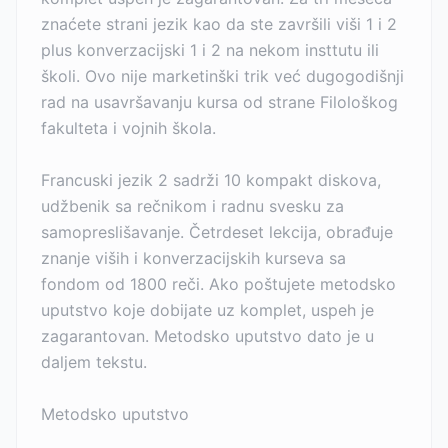
znaćete strani jezik kao da ste završili viši 1 i 2
plus konverzacijski 1 i 2 na nekom insttutu ili
školi. Ovo nije marketinški trik već dugogodišnji
rad na usavršavanju kursa od strane Filološkog
fakulteta i vojnih škola.
Francuski jezik 2 sadrži 10 kompakt diskova,
udžbenik sa rečnikom i radnu svesku za
samopreslišavanje. Četrdeset lekcija, obrađuje
znanje viših i konverzacijskih kurseva sa
fondom od 1800 reči. Ako poštujete metodsko
uputstvo koje dobijate uz komplet, uspeh je
zagarantovan. Metodsko uputstvo dato je u
daljem tekstu.
Metodsko uputstvo