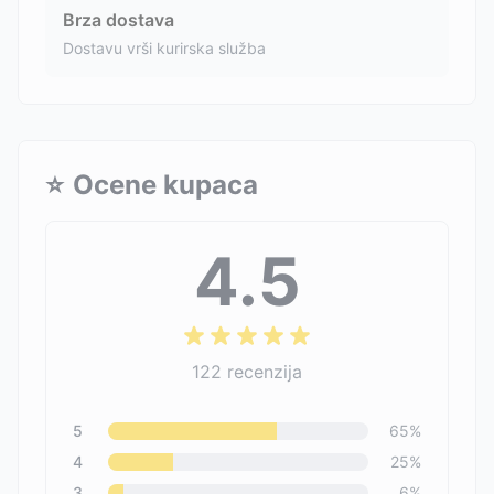
Brza dostava
Dostavu vrši kurirska služba
⭐
Ocene kupaca
4.5
122
recenzija
5
65
%
4
25
%
3
6
%