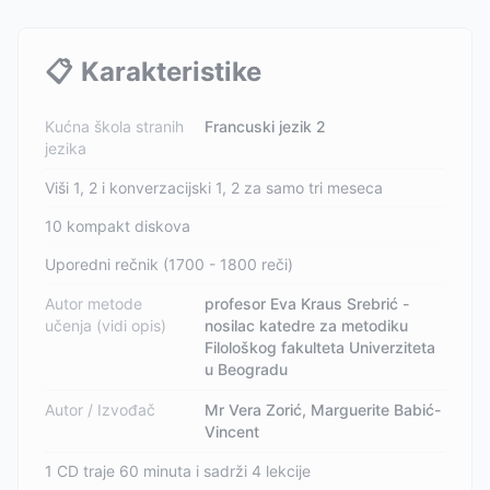
📋
Karakteristike
Kućna škola stranih
Francuski jezik 2
jezika
Viši 1, 2 i konverzacijski 1, 2 za samo tri meseca
10 kompakt diskova
Uporedni rečnik (1700 - 1800 reči)
Autor metode
profesor Eva Kraus Srebrić -
učenja (vidi opis)
nosilac katedre za metodiku
Filološkog fakulteta Univerziteta
u Beogradu
Autor / Izvođač
Mr Vera Zorić, Marguerite Babić-
Vincent
1 CD traje 60 minuta i sadrži 4 lekcije