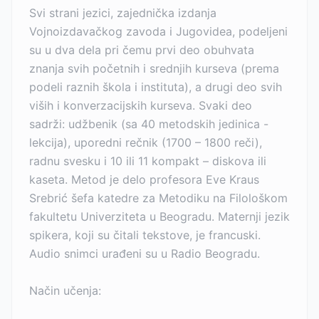
Svi strani jezici, zajednička izdanja
Vojnoizdavačkog zavoda i Jugovidea, podeljeni
su u dva dela pri čemu prvi deo obuhvata
znanja svih početnih i srednjih kurseva (prema
podeli raznih škola i instituta), a drugi deo svih
viših i konverzacijskih kurseva. Svaki deo
sadrži: udžbenik (sa 40 metodskih jedinica -
lekcija), uporedni rečnik (1700 – 1800 reči),
radnu svesku i 10 ili 11 kompakt – diskova ili
kaseta. Metod je delo profesora Eve Kraus
Srebrić šefa katedre za Metodiku na Filološkom
fakultetu Univerziteta u Beogradu. Maternji jezik
spikera, koji su čitali tekstove, je francuski.
Audio snimci urađeni su u Radio Beogradu.
Način učenja: