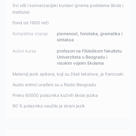
Svi viši i konverzacijski kursevi (prema podelama škola i
instituta)
Fond od 1800 reči
Kompletna znanja
pismenost, fonoteka, gramatika i
sintaksa
Autori kursa
profesori na Filološkom fakultetu
Univerziteta u Beogradu i
visokim vojnim školama
Maternji jezik spikera, koji su čitali tekstove, je francuski
Audio snimci urađeni su u Radio Beogradu
Preko 60000 polaznika kućnih škola jezika
90 % polaznika naučilo je strani jezik