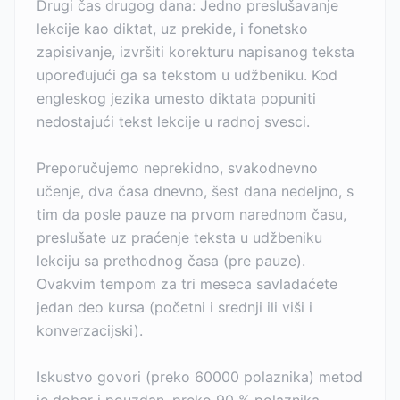
Drugi čas drugog dana: Jedno preslušavanje
lekcije kao diktat, uz prekide, i fonetsko
zapisivanje, izvršiti korekturu napisanog teksta
upoređujući ga sa tekstom u udžbeniku. Kod
engleskog jezika umesto diktata popuniti
nedostajući tekst lekcije u radnoj svesci.
Preporučujemo neprekidno, svakodnevno
učenje, dva časa dnevno, šest dana nedeljno, s
tim da posle pauze na prvom narednom času,
preslušate uz praćenje teksta u udžbeniku
lekciju sa prethodnog časa (pre pauze).
Ovakvim tempom za tri meseca savladaćete
jedan deo kursa (početni i srednji ili viši i
konverzacijski).
Iskustvo govori (preko 60000 polaznika) metod