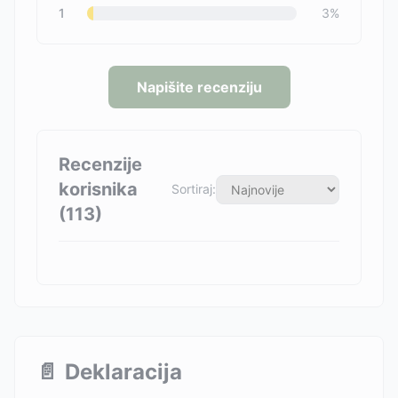
1
3
%
Napišite recenziju
Recenzije
korisnika
Sortiraj:
(
113
)
📄
Deklaracija