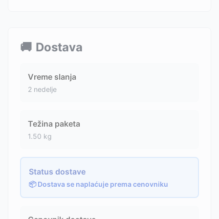
🚚
Dostava
Vreme slanja
2 nedelje
Težina paketa
1.50
kg
Status dostave
📦 Dostava se naplaćuje prema cenovniku