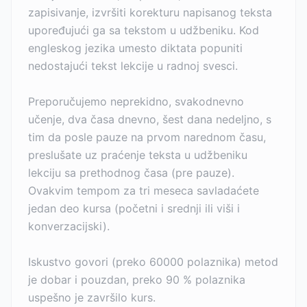
zapisivanje, izvršiti korekturu napisanog teksta
upoređujući ga sa tekstom u udžbeniku. Kod
engleskog jezika umesto diktata popuniti
nedostajući tekst lekcije u radnoj svesci.
Preporučujemo neprekidno, svakodnevno
učenje, dva časa dnevno, šest dana nedeljno, s
tim da posle pauze na prvom narednom času,
preslušate uz praćenje teksta u udžbeniku
lekciju sa prethodnog časa (pre pauze).
Ovakvim tempom za tri meseca savladaćete
jedan deo kursa (početni i srednji ili viši i
konverzacijski).
Iskustvo govori (preko 60000 polaznika) metod
je dobar i pouzdan, preko 90 % polaznika
uspešno je završilo kurs.