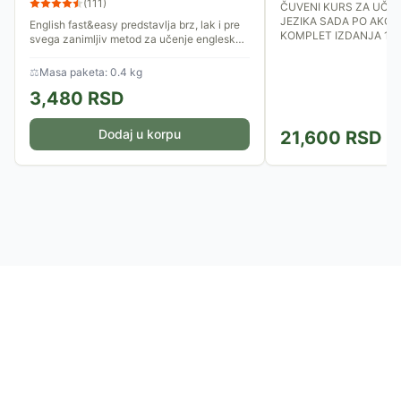
(
111
)
ČUVENI KURS ZA UČE
JEZIKA SADA PO AKCIJ
English fast&easy predstavlja brz, lak i pre
KOMPLET IZDANJA 1 I 
svega zanimljiv metod za učenje engleskog
jezika.
⚖
Masa paketa: 0.4 kg
3,480
RSD
Dodaj u korpu
21,600
RSD