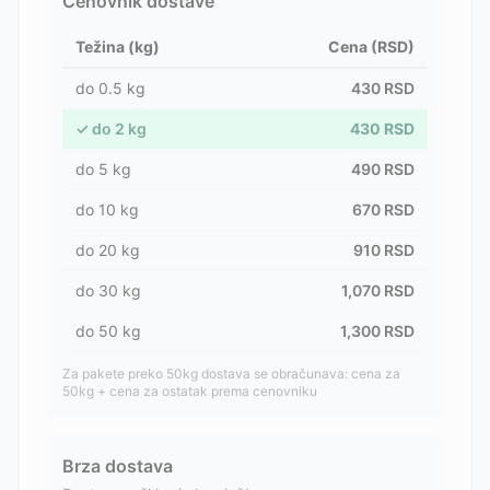
Cenovnik dostave
Težina (kg)
Cena (RSD)
do
0.5
kg
430
RSD
✓
do
2
kg
430
RSD
do
5
kg
490
RSD
do
10
kg
670
RSD
do
20
kg
910
RSD
do
30
kg
1,070
RSD
do
50
kg
1,300
RSD
Za pakete preko 50kg dostava se obračunava: cena za
50kg + cena za ostatak prema cenovniku
Brza dostava