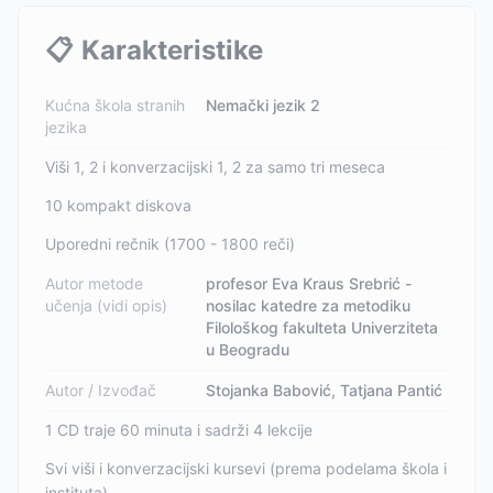
📋
Karakteristike
Kućna škola stranih
Nemački jezik 2
jezika
Viši 1, 2 i konverzacijski 1, 2 za samo tri meseca
10 kompakt diskova
Uporedni rečnik (1700 - 1800 reči)
Autor metode
profesor Eva Kraus Srebrić -
učenja (vidi opis)
nosilac katedre za metodiku
Filološkog fakulteta Univerziteta
u Beogradu
Autor / Izvođač
Stojanka Babović, Tatjana Pantić
1 CD traje 60 minuta i sadrži 4 lekcije
Svi viši i konverzacijski kursevi (prema podelama škola i
instituta)