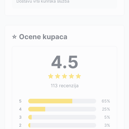
Dostavu vrši kurirska služba
⭐
Ocene kupaca
4.5
113
recenzija
5
65
%
4
25
%
3
5
%
2
3
%