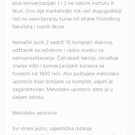
plus konverzacijski 1 i 2 na nekom insttutu ili
školi. Ovo nije marketinški trik već dugogodišnji
rad na usavršavanju kursa od strane Filološkog
fakulteta i vojnih škola.
Nemački jezik 2 sadrži 10 kompakt diskova,
udžbenik sa rečnikom i radnu svesku za
samopreslišavanje. Četrdeset lekcija, obrađuje
znanje viših i konverzacijskih kurseva sa
fondom od 1800 reči. Ako poštujete metodsko
uputstvo koje dobijate uz komplet, uspeh je
zagarantovan. Metodsko uputstvo dato je u
daljem tekstu.
Metodsko uputstvo
Svi strani jezici, zajednička izdanja