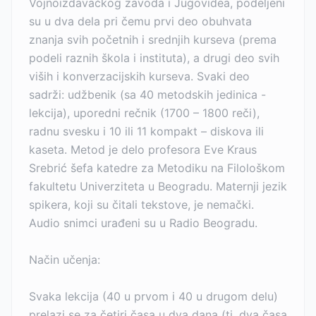
Vojnoizdavačkog zavoda i Jugovidea, podeljeni
su u dva dela pri čemu prvi deo obuhvata
znanja svih početnih i srednjih kurseva (prema
podeli raznih škola i instituta), a drugi deo svih
viših i konverzacijskih kurseva. Svaki deo
sadrži: udžbenik (sa 40 metodskih jedinica -
lekcija), uporedni rečnik (1700 – 1800 reči),
radnu svesku i 10 ili 11 kompakt – diskova ili
kaseta. Metod je delo profesora Eve Kraus
Srebrić šefa katedre za Metodiku na Filološkom
fakultetu Univerziteta u Beogradu. Maternji jezik
spikera, koji su čitali tekstove, je nemački.
Audio snimci urađeni su u Radio Beogradu.
Način učenja:
Svaka lekcija (40 u prvom i 40 u drugom delu)
prelazi se za četiri časa u dva dana (tj. dva časa