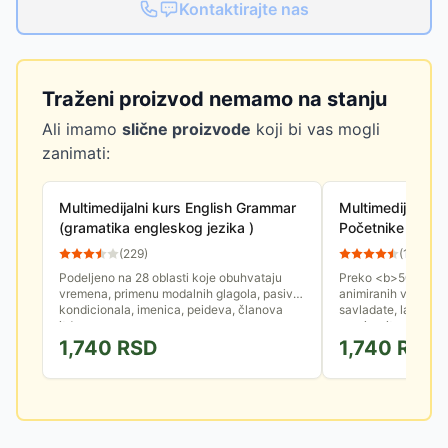
Kontaktirajte nas
Traženi proizvod nemamo na stanju
Ali imamo
slične proizvode
koji bi vas mogli
zanimati:
Multimedijalni kurs English Grammar
Multimedijalni k
(gramatika engleskog jezika )
Početnike
(
229
)
(
137
)
Podeljeno na 28 oblasti koje obuhvataju
Preko <b>50 lekcija
vremena, primenu modalnih glagola, pasiva,
animiranih video s
kondicionala, imenica, peideva, članova
savladate, lako ćet
itd...
raznim situacijama .
1,740
RSD
1,740
RSD