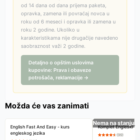
od 14 dana od dana prijema paketa,
opravka, zamena ili povraćaj novca u
roku od 6 meseci i opravka ili zamena u
roku 2 godine. Ukoliko u
karakteristikama nije drugačije navedeno
saobraznost važi 2 godine.
Detaljno o opštim uslovima
kupovine: Prava i obaveze
potrošača, reklamacije →
Možda će vas zanimati
Nema na stanju
English Fast And Easy - kurs
Komplet Engleski 1 i
engleskog jezika
(
99
)