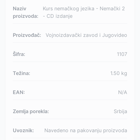
Naziv
Kurs nemačkog jezika - Nemački 2
proizvoda:
- CD izdanje
Proizvođač:
Vojnoizdavački zavod i Jugovideo
Šifra:
1107
Težina:
1.50
kg
EAN:
N/A
Zemlja porekla:
Srbija
Uvoznik:
Navedeno na pakovanju proizvoda