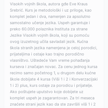
Visokih vojnih škola, autora gđe Eve Kraus
Srebrić. Kurs je metodološki i uz priloge, kao
komplet jedan i dva, namenjen za apsolutno
samostalno učenje jezika. Uspeh garantuje i
preko 60.000 polaznika Instituta za strane
Jezike Visokih vojnih škola, koji su pomoću
ovog izuzetnog učila savladali jezik. Kućna
škola stranih jezika namenjena je celoj porodici,
prijateljima i ostaje kao trajno porodično
vlasništvo. Uštedeće Vam vreme pohađanja
kurseva i značajan novac. Za cenu jednog kursa
recimo samo početnog 1, u drugom delu kućne
škole dobijate 4 kursa (Viši 1 i 2 i Konverzacijski
1 i 2) plus, kurs ostaje za porodicu i prijatelje.
Ako poštujete uputstvo koje dobijete uz
komplet uspeh je zagarantovan. Za tri meseca
znaćete strani jezik kao da ste završili viši 1 i 2