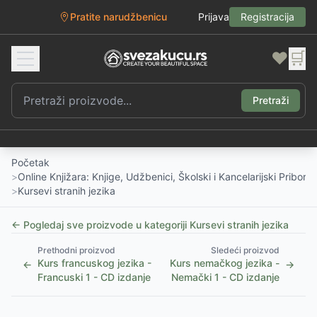
Pratite narudžbenicu
Prijava
Registracija
❤️
🛒
Pretraži
Početak
>
Online Knjižara: Knjige, Udžbenici, Školski i Kancelarijski Pribor
>
Kursevi stranih jezika
← Pogledaj sve proizvode u kategoriji
Kursevi stranih jezika
Prethodni proizvod
Sledeći proizvod
Kurs francuskog jezika -
Kurs nemačkog jezika -
←
→
Francuski 1 - CD izdanje
Nemački 1 - CD izdanje