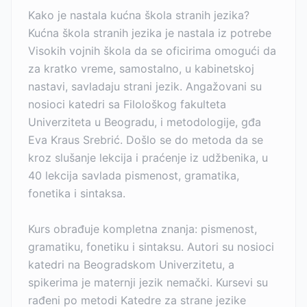
Kako je nastala kućna škola stranih jezika?
Kućna škola stranih jezika je nastala iz potrebe
Visokih vojnih škola da se oficirima omogući da
za kratko vreme, samostalno, u kabinetskoj
nastavi, savladaju strani jezik. Angažovani su
nosioci katedri sa Filološkog fakulteta
Univerziteta u Beogradu, i metodologije, gđa
Eva Kraus Srebrić. Došlo se do metoda da se
kroz slušanje lekcija i praćenje iz udžbenika, u
40 lekcija savlada pismenost, gramatika,
fonetika i sintaksa.
Kurs obrađuje kompletna znanja: pismenost,
gramatiku, fonetiku i sintaksu. Autori su nosioci
katedri na Beogradskom Univerzitetu, a
spikerima je maternji jezik nemački. Kursevi su
rađeni po metodi Katedre za strane jezike