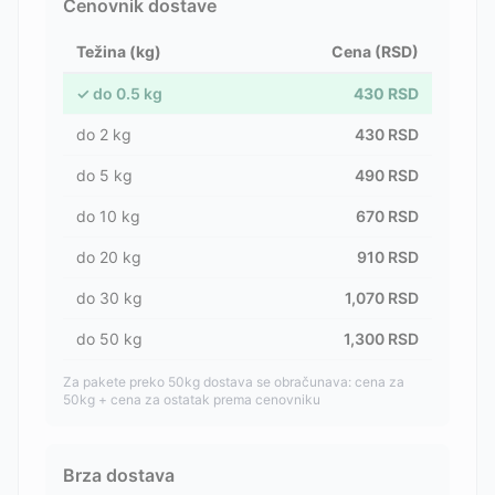
Cenovnik dostave
Težina (kg)
Cena (RSD)
✓
do
0.5
kg
430
RSD
do
2
kg
430
RSD
do
5
kg
490
RSD
do
10
kg
670
RSD
do
20
kg
910
RSD
do
30
kg
1,070
RSD
do
50
kg
1,300
RSD
Za pakete preko 50kg dostava se obračunava: cena za
50kg + cena za ostatak prema cenovniku
Brza dostava