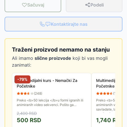
Sačuvaj
Podeli
Kontaktirajte nas
Traženi proizvod nemamo na stanju
Ali imamo
slične proizvode
koji bi vas mogli
zanimati:
-
79
%
Multimedijalni kurs - Nemački Za
Multimedijalni k
Početnike
Početnike
(
248
)
(
137
)
Preko <b>50 lekcija </b>u formi igranih ili
Preko <b>50 lekcija
animiranih video sekvenci. Pošto ga
animiranih video s
savladate, lako ćete moći da se snađete u
savladate, lako ćet
2,400
RSD
raznim situacijama ...
raznim situacijama .
500
RSD
1,740
RSD