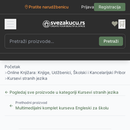
Pratite narudžbenicu
Prijava
Registracija
❤️
🛒
Pretraži
Početak
>
Online Knjižara: Knjige, Udžbenici, Školski i Kancelarijski Pribor
>
Kursevi stranih jezika
← Pogledaj sve proizvode u kategoriji
Kursevi stranih jezika
Prethodni proizvod
←
Multimedijalni komplet kurseva Engleski za školu
1
/
4