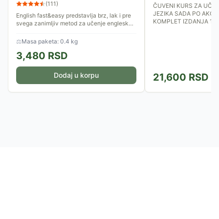
(
111
)
ČUVENI KURS ZA UČE
JEZIKA SADA PO AKCIJ
English fast&easy predstavlja brz, lak i pre
KOMPLET IZDANJA 1 I 
svega zanimljiv metod za učenje engleskog
jezika.
⚖
Masa paketa: 0.4 kg
3,480
RSD
Dodaj u korpu
21,600
RSD