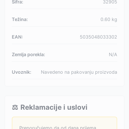
Šifra:
32905
Težina:
0.60
kg
EAN:
5035048033302
Zemlja porekla:
N/A
Uvoznik:
Navedeno na pakovanju proizvoda
⚖️
Reklamacije i uslovi
Preporučujemo da od dana prijema