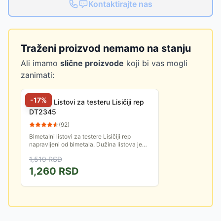
Kontaktirajte nas
Traženi proizvod nemamo na stanju
Ali imamo
slične proizvode
koji bi vas mogli
zanimati:
-
17
%
DeWalt Listovi za testeru Lisičiji rep
DT2345
(
92
)
Bimetalni listovi za testere Lisičiji rep
napravljeni od bimetala. Dužina listova je
152mm. U pakovanju se nalazi 5 komada.
1,519
RSD
Odgovara najpoznatijim...
1,260
RSD