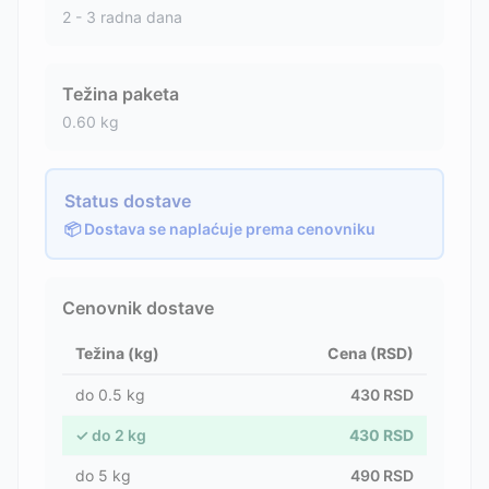
2 - 3 radna dana
Težina paketa
0.60
kg
Status dostave
📦 Dostava se naplaćuje prema cenovniku
Cenovnik dostave
Težina (kg)
Cena (RSD)
do
0.5
kg
430
RSD
✓
do
2
kg
430
RSD
do
5
kg
490
RSD