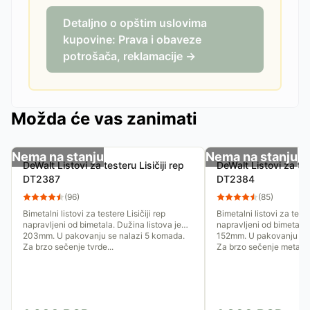
Detaljno o opštim uslovima
kupovine: Prava i obaveze
potrošača, reklamacije →
Možda će vas zanimati
Nema na stanju
Nema na stanju
DeWalt Listovi za testeru Lisičiji rep
DeWalt Listovi za test
DT2387
DT2384
(
96
)
(
85
)
Bimetalni listovi za testere Lisičiji rep
Bimetalni listovi za teste
napravljeni od bimetala. Dužina listova je
napravljeni od bimetala.
203mm. U pakovanju se nalazi 5 komada.
152mm. U pakovanju se 
Za brzo sečenje tvrde...
Za brzo sečenje metala,.