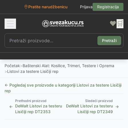
Pratite narudžbenicu
Prijava
Registracija
❤️
🛒
Pretraži
Početak
>
Baštenski Alat: Kosilice, Trimeri, Testere i Oprema
>
Listovi za testere Lisičiji rep
← Pogledaj sve proizvode u kategoriji
Listovi za testere Lisičiji
rep
Prethodni proizvod
Sledeći proizvod
DeWalt Listovi za testeru
DeWalt Listovi za testeru
←
→
Lisičiji rep DT2353
Lisičiji rep DT2349