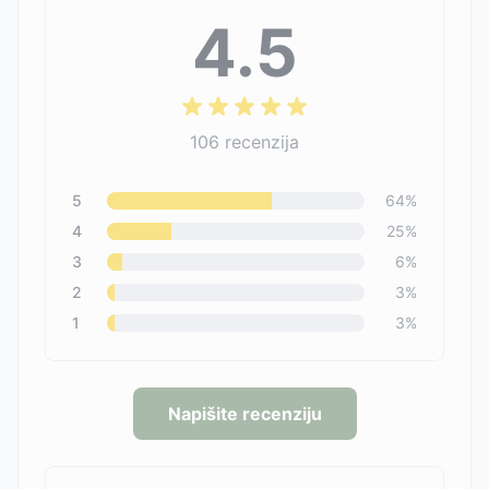
4.5
106
recenzija
5
64
%
4
25
%
3
6
%
2
3
%
1
3
%
Napišite recenziju