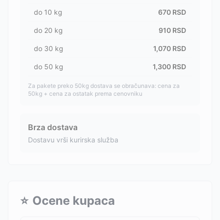
do
10
kg
670
RSD
do
20
kg
910
RSD
do
30
kg
1,070
RSD
do
50
kg
1,300
RSD
Za pakete preko 50kg dostava se obračunava: cena za
50kg + cena za ostatak prema cenovniku
Brza dostava
Dostavu vrši kurirska služba
⭐
Ocene kupaca