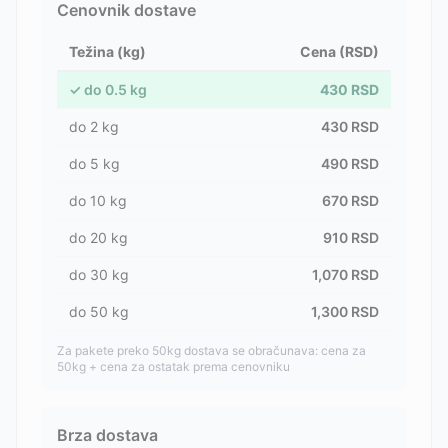
Cenovnik dostave
Težina (kg)
Cena (RSD)
✓
do
0.5
kg
430
RSD
do
2
kg
430
RSD
do
5
kg
490
RSD
do
10
kg
670
RSD
do
20
kg
910
RSD
do
30
kg
1,070
RSD
do
50
kg
1,300
RSD
Za pakete preko 50kg dostava se obračunava: cena za
50kg + cena za ostatak prema cenovniku
Brza dostava