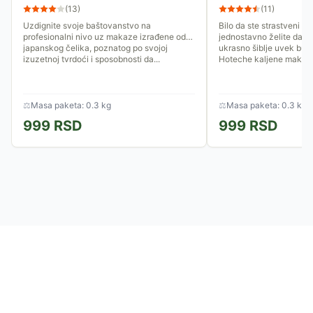
(
13
)
(
11
)
Uzdignite svoje baštovanstvo na
Bilo da ste strastveni vin
profesionalni nivo uz makaze izrađene od
jednostavno želite da v
japanskog čelika, poznatog po svojoj
ukrasno šiblje uvek bud
izuzetnoj tvrdoći i sposobnosti da...
Hoteche kaljene makaze
⚖
Masa paketa: 0.3 kg
⚖
Masa paketa: 0.3 kg
999
RSD
999
RSD