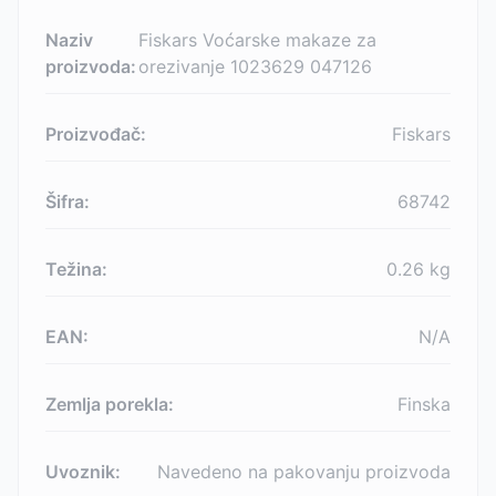
Naziv
Fiskars Voćarske makaze za
proizvoda:
orezivanje 1023629 047126
Proizvođač:
Fiskars
Šifra:
68742
Težina:
0.26
kg
EAN:
N/A
Zemlja porekla:
Finska
Uvoznik:
Navedeno na pakovanju proizvoda