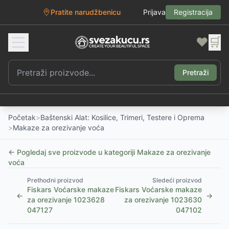
Pratite narudžbenicu
Prijava
Registracija
❤️
🛒
Pretraži
Početak
>
Baštenski Alat: Kosilice, Trimeri, Testere i Oprema
>
Makaze za orezivanje voća
← Pogledaj sve proizvode u kategoriji
Makaze za orezivanje
voća
Prethodni proizvod
Sledeći proizvod
Fiskars Voćarske makaze
Fiskars Voćarske makaze
←
→
za orezivanje 1023628
za orezivanje 1023630
047127
047102