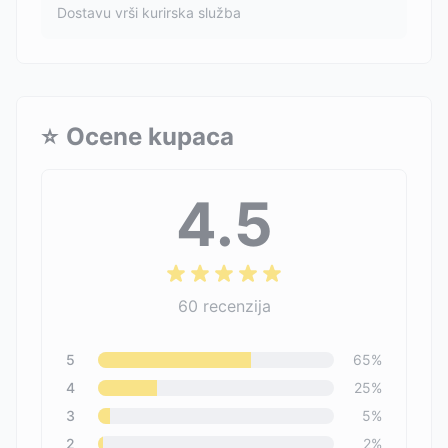
Dostavu vrši kurirska služba
⭐
Ocene kupaca
4.5
60
recenzija
5
65
%
4
25
%
3
5
%
2
2
%