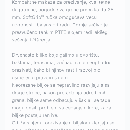
Kompaktne makaze za orezivanje, kvalitetne i
dugotrajne, pogodne za grane prečnika do 26
mm. SoftGrip™ ručka omogućava veću
udobnost i balans pri radu. Gornje sečivo je
presvučeno tankim PTFE slojem radi lakšeg
sečenja i čišćenja.
Drvenaste biljke koje gajimo u dvorištu,
baštama, terasama, voćnacima je neophodno
orezivati, kako bi njihov rast i razvoj bio
usmeren u pravom smeru.
Neorezane biljke se nepravilno razvijaju a sa
druge strane, nakon prerastanja odredjenih
grana, biljke same odbacuju višak ali se tada
mogu desiti problem sa cepanjem kore, kada
biljke postaju ranjive.
Održavanjem i orezivanjem biljaka uklanjaju se