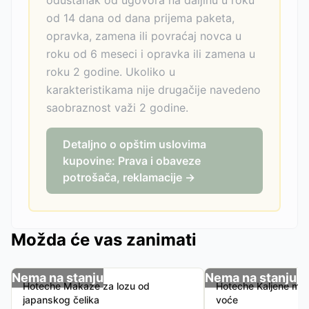
odustanak od ugovora na daljinu u roku
od 14 dana od dana prijema paketa,
opravka, zamena ili povraćaj novca u
roku od 6 meseci i opravka ili zamena u
roku 2 godine. Ukoliko u
karakteristikama nije drugačije navedeno
saobraznost važi 2 godine.
Detaljno o opštim uslovima
kupovine: Prava i obaveze
potrošača, reklamacije →
Možda će vas zanimati
Nema na stanju
Nema na stanju
Hoteche Makaze za lozu od
Hoteche Kaljene mak
japanskog čelika
voće