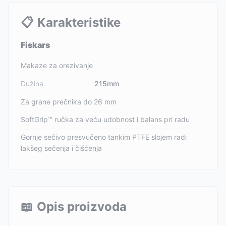
📋
Karakteristike
Fiskars
Makaze za orezivanje
Dužina
215mm
Za grane prečnika do 26 mm
SoftGrip™ ručka za veću udobnost i balans pri radu
Gornje sečivo presvučeno tankim PTFE slojem radi
lakšeg sečenja i čišćenja
📖
Opis proizvoda