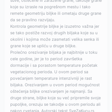
suve, oštećene ili zaražene grane, takodje grane
koje su izrasle na pogrešnom mestu i tako
remete geometriju biljke ili ometaju druge grane
da se pravilno razvijaju.
Kontrola geometrije biljke je izuzetno važna jer
se tako postiže razvoj drugih biljaka koje su u
okolini i kojima može zasmetati velika senka ili
grane koje se upliću u druge biljke.
Prolećno orezivanje biljaka je najbitnije u toku
cele godine, jer je to period završetka
dormacije i sa porastom temperature početak
vegetacionog perioda. U ovom period sa
povećanjem temperature intenzivniji je rast
biljaka. Orezivanjem u ovom period mogućnost
oštećenja biljke orezivanjem je najmanji. Sa
druge strane, biljke koje su već pripremile svoje
pupoljke, orezuju se takodje u ovom periodu ali
nakon cvetanja. Autorski tekst SveZaKucu.rs