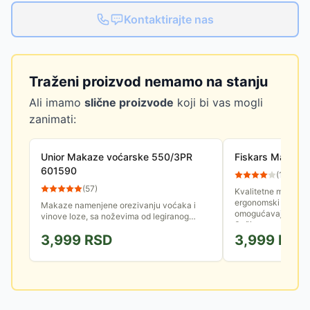
Kontaktirajte nas
Traženi proizvod nemamo na stanju
Ali imamo
slične proizvode
koji bi vas mogli
zanimati:
Unior Makaze voćarske 550/3PR
Fiskars Makaze 
601590
(
12
)
(
57
)
Kvalitetne makaze 
ergonomski dizajni
Makaze namenjene orezivanju voćaka i
omogućavaju udobno
vinove loze, sa noževima od legiranog
Sečiva su napravlje
čelika. Rezne ivice su termički obrađene,
3,999
RSD
3,999
RSD
nož je presvučen PTFE teflonom.