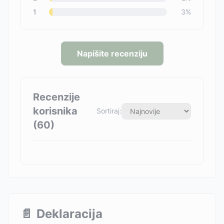
1
3
%
Napišite recenziju
Recenzije
korisnika
Sortiraj:
(
60
)
📄
Deklaracija