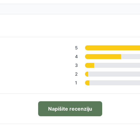
5
4
3
2
1
Napišite recenziju