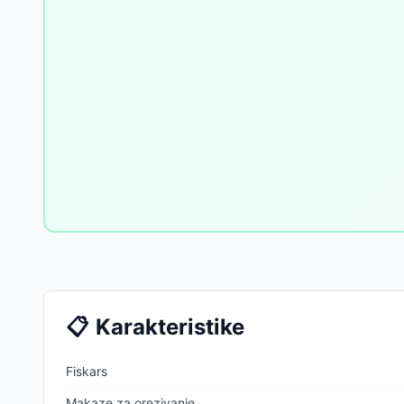
📋
Karakteristike
Fiskars
Makaze za orezivanje