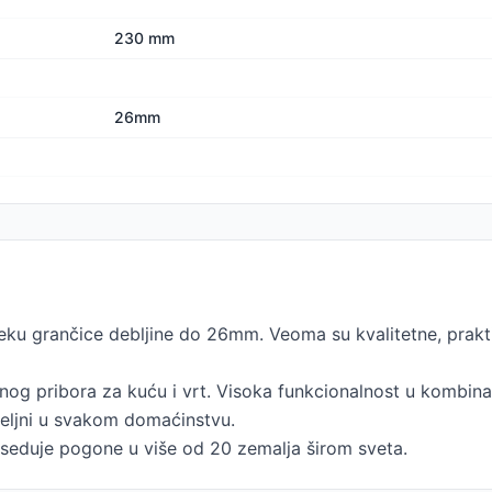
230 mm
26mm
 grančice debljine do 26mm. Veoma su kvalitetne, praktič
tnog pribora za kuću i vrt. Visoka funkcionalnost u kombin
željni u svakom domaćinstvu.
seduje pogone u više od 20 zemalja širom sveta.