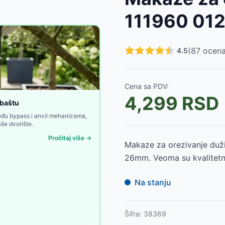
951A
-
6490
RSD
111960 01
(
87
ocena
4.5
Cena sa PDV:
4,299
RSD
 baštu
među bypass i anvil mehanizama,
še dvorište.
Pročitaj više →
Makaze za orezivanje duž
26mm. Veoma su kvalitetne
Na stanju
Šifra:
38369