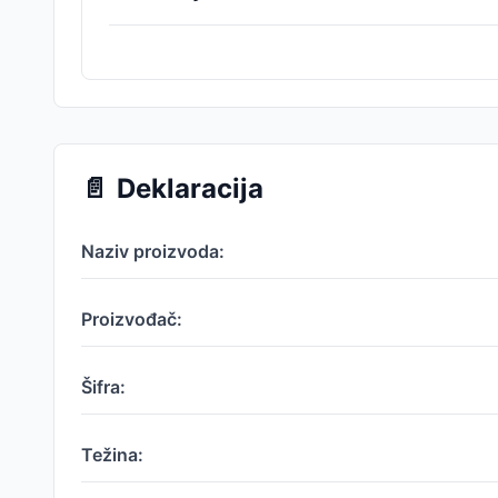
📄
Deklaracija
Naziv proizvoda:
Proizvođač:
Šifra:
Težina: