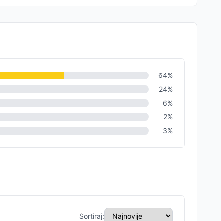
64
%
24
%
6
%
2
%
3
%
Sortiraj: