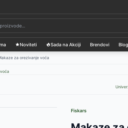
ama
Noviteti
Sada na Akciji
Brendovi
Blo
Makaze za orezivanje voća
 voća
Unive
Fiskars
RSD
Makaze za 