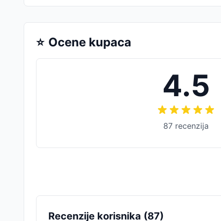
⭐
Ocene kupaca
4.5
87
recenzija
Recenzije korisnika (
87
)