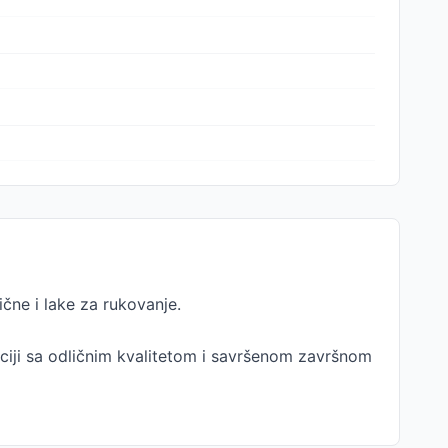
ne i lake za rukovanje.
aciji sa odličnim kvalitetom i savršenom završnom