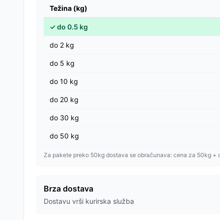
Težina (kg)
✓
do
0.5
kg
do
2
kg
do
5
kg
do
10
kg
do
20
kg
do
30
kg
do
50
kg
Za pakete preko 50kg dostava se obračunava: cena za 50kg + 
Brza dostava
Dostavu vrši kurirska služba