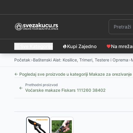
Sve Kategorije
Kupi Zajedno
Na mrež
Početak
>
Baštenski Alat: Kosilice, Trimeri, Testere i Oprema
>
← Pogledaj sve proizvode u kategoriji
Makaze za orezivanje
Prethodni proizvod
←
Voćarske makaze Fiskars 111260 38402
Slični proizvodi
Hoteche Makaze za lozu od japanskog čelika
-
999
Hoteche Kaljene makaze za lozu i voće
-
999
RSD