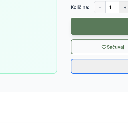
Količina:
-
+
Sačuvaj