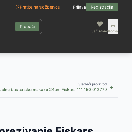
Pratite narudžbenicu
Prijava
Registracija
❤️
🛒
Pretraži
Sačuvano
Korpa
g
Sledeći proizvod
→
rzalne baštenske makaze 24cm Fiskars 111450 012779
orezivanje Fiskars