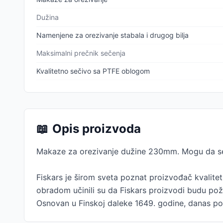
Dužina
Namenjene za orezivanje stabala i drugog bilja
Maksimalni prečnik sečenja
Kvalitetno sečivo sa PTFE oblogom
📖
Opis proizvoda
Makaze za orezivanje dužine 230mm. Mogu da seku
Fiskars je širom sveta poznat proizvođač kvalite
obradom učinili su da Fiskars proizvodi budu po
Osnovan u Finskoj daleke 1649. godine, danas po