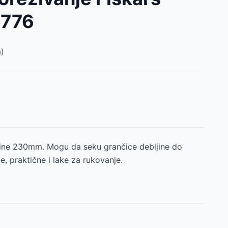
2776
)
ine 230mm. Mogu da seku grančice debljine do
, praktične i lake za rukovanje.