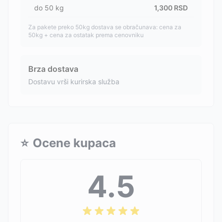
do
50
kg
1,300
RSD
Za pakete preko 50kg dostava se obračunava: cena za
50kg + cena za ostatak prema cenovniku
Brza dostava
Dostavu vrši kurirska služba
⭐
Ocene kupaca
4.5