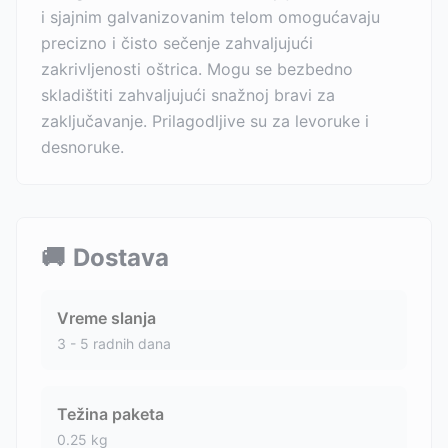
i sjajnim galvanizovanim telom omogućavaju
precizno i čisto sečenje zahvaljujući
zakrivljenosti oštrica. Mogu se bezbedno
skladištiti zahvaljujući snažnoj bravi za
zaključavanje. Prilagodljive su za levoruke i
desnoruke.
🚚
Dostava
Vreme slanja
3 - 5 radnih dana
Težina paketa
0.25
kg