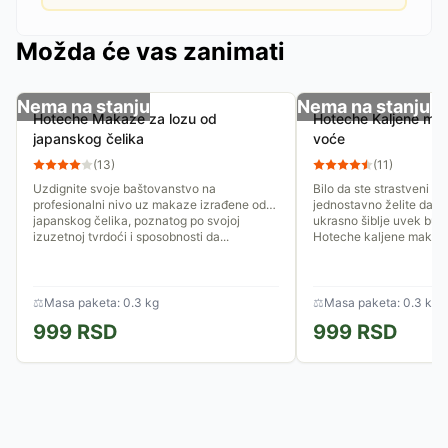
Možda će vas zanimati
Nema na stanju
Nema na stanju
Hoteche Makaze za lozu od
Hoteche Kaljene mak
japanskog čelika
voće
(
13
)
(
11
)
Uzdignite svoje baštovanstvo na
Bilo da ste strastveni vin
profesionalni nivo uz makaze izrađene od
jednostavno želite da v
japanskog čelika, poznatog po svojoj
ukrasno šiblje uvek bud
izuzetnoj tvrdoći i sposobnosti da...
Hoteche kaljene makaze
⚖
Masa paketa: 0.3 kg
⚖
Masa paketa: 0.3 kg
999
RSD
999
RSD