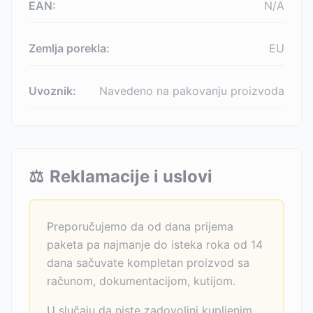
EAN:
N/A
Zemlja porekla:
EU
Uvoznik:
Navedeno na pakovanju proizvoda
⚖️
Reklamacije i uslovi
Preporučujemo da od dana prijema
paketa pa najmanje do isteka roka od 14
dana sačuvate kompletan proizvod sa
računom, dokumentacijom, kutijom.
U slučaju da niste zadovoljni kupljenim