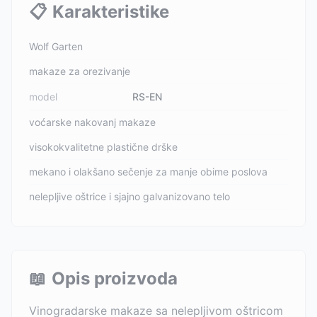
📋
Karakteristike
Wolf Garten
makaze za orezivanje
model
RS-EN
voćarske nakovanj makaze
visokokvalitetne plastične drške
mekano i olakšano sečenje za manje obime poslova
nelepljive oštrice i sjajno galvanizovano telo
📖
Opis proizvoda
Vinogradarske makaze sa nelepljivom oštricom