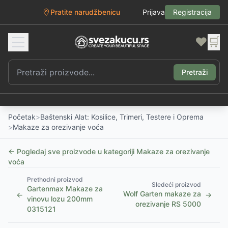
Pratite narudžbenicu
Prijava
Registracija
❤️
🛒
Pretraži
Početak
>
Baštenski Alat: Kosilice, Trimeri, Testere i Oprema
>
Makaze za orezivanje voća
← Pogledaj sve proizvode u kategoriji
Makaze za orezivanje
voća
Prethodni proizvod
Sledeći proizvod
Gartenmax Makaze za
Wolf Garten makaze za
←
→
vinovu lozu 200mm
orezivanje RS 5000
0315121