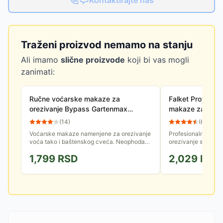
Kontaktirajte nas
Traženi proizvod nemamo na stanju
Ali imamo
slične proizvode
koji bi vas mogli
zanimati:
Ručne voćarske makaze za
Falket Profesio
orezivanje Bypass Gartenmax
makaze za orez
0315166
(
14
)
(
65
)
Voćarske makaze namenjene za orezivanje
Profesionalne vin
voća tako i baštenskog cveća. Neophodan
orezivanje sa čeli
alat u svakoj kući i bašti. Odlikuje ih
Zahvaljujući svom d
1,799
RSD
2,029
RSD
kvalitetno, teflonizirano...
preseku grane pre