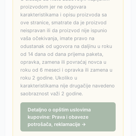
proizvodom jer ne odgovara
karakteristikama i opisu proizvoda sa
ove stranice, smatrate da je proizvod
neispravan ili da proizvod nije ispunio
vaša očekivanja, imate pravo na
odustanak od ugovora na daljinu u roku
od 14 dana od dana prijema paketa,
opravka, zamena ili povraćaj novca u
roku od 6 meseci i opravka ili zamena u
roku 2 godine. Ukoliko u
karakteristikama nije drugačije navedeno
saobraznost važi 2 godine.
Detaljno o opštim uslovima
kupovine: Prava i obaveze
potrošača, reklamacije →