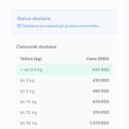
Status dostave
📦 Dostava se naplaćuje prema cenovniku
Cenovnik dostave
Težina (kg)
Cena (RSD)
✓
do
0.5
kg
430
RSD
do
2
kg
430
RSD
do
5
kg
490
RSD
do
10
kg
670
RSD
do
20
kg
910
RSD
do
30
kg
1,070
RSD