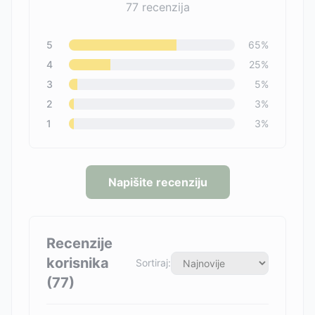
77
recenzija
5
65
%
4
25
%
3
5
%
2
3
%
1
3
%
Napišite recenziju
Recenzije
korisnika
Sortiraj:
(
77
)