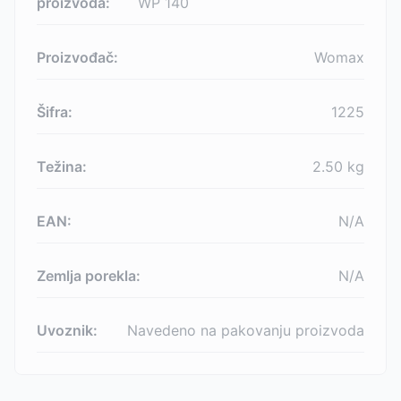
proizvoda:
WP 140
Proizvođač:
Womax
Šifra:
1225
Težina:
2.50
kg
EAN:
N/A
Zemlja porekla:
N/A
Uvoznik:
Navedeno na pakovanju proizvoda