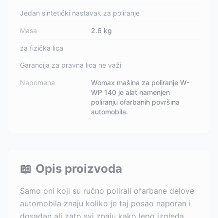
Jedan sintetički nastavak za poliranje
Masa
2.6 kg
za fizička lica
Garancija za pravna lica ne važi
Napomena
Womax mašina za poliranje W-
WP 140 je alat namenjen
poliranju ofarbanih površina
automobila.
📖
Opis proizvoda
Samo oni koji su ručno polirali ofarbane delove
automobila znaju koliko je taj posao naporan i
dosadan ali zato svi znaju kako lepo izgleda