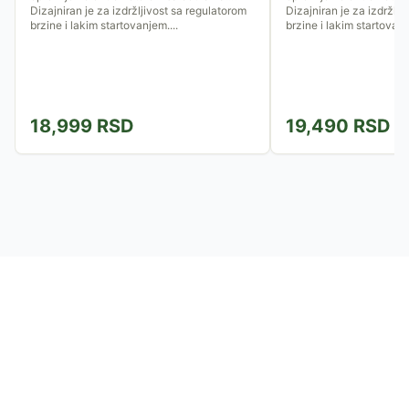
Dizajniran je za izdržljivost sa regulatorom
Dizajniran je za izdržlji
brzine i lakim startovanjem....
brzine i lakim startovanj
18,999
RSD
19,490
RSD