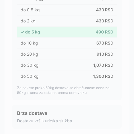
do
0.5
kg
430
RSD
do
2
kg
430
RSD
✓
do
5
kg
490
RSD
do
10
kg
670
RSD
do
20
kg
910
RSD
do
30
kg
1,070
RSD
do
50
kg
1,300
RSD
Za pakete preko 50kg dostava se obračunava: cena za
50kg + cena za ostatak prema cenovniku
Brza dostava
Dostavu vrši kurirska služba