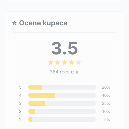
⭐
Ocene kupaca
3.5
364
recenzija
5
20
%
4
40
%
3
25
%
2
10
%
1
5
%