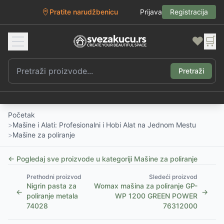
Pratite narudžbenicu
Prijava
Registracija
❤️
🛒
Pretraži
Početak
>
Mašine i Alati: Profesionalni i Hobi Alat na Jednom Mestu
>
Mašine za poliranje
← Pogledaj sve proizvode u kategoriji
Mašine za poliranje
Prethodni proizvod
Sledeći proizvod
Nigrin pasta za
Womax mašina za poliranje GP-
←
→
poliranje metala
WP 1200 GREEN POWER
74028
76312000