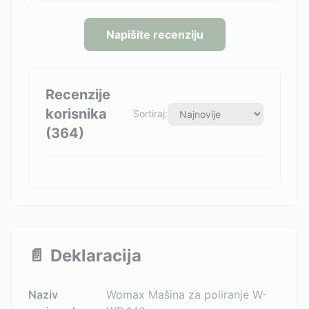
Napišite recenziju
Recenzije
korisnika
Sortiraj:
(
364
)
📄
Deklaracija
Naziv
Womax Mašina za poliranje W-