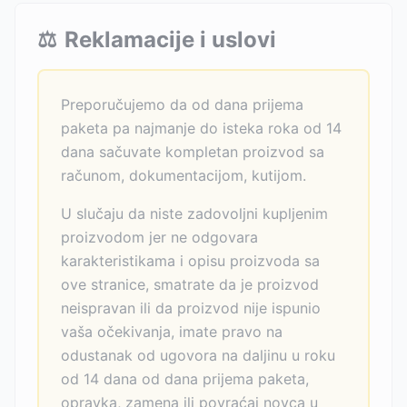
⚖️
Reklamacije i uslovi
Preporučujemo da od dana prijema
paketa pa najmanje do isteka roka od 14
dana sačuvate kompletan proizvod sa
računom, dokumentacijom, kutijom.
U slučaju da niste zadovoljni kupljenim
proizvodom jer ne odgovara
karakteristikama i opisu proizvoda sa
ove stranice, smatrate da je proizvod
neispravan ili da proizvod nije ispunio
vaša očekivanja, imate pravo na
odustanak od ugovora na daljinu u roku
od 14 dana od dana prijema paketa,
opravka, zamena ili povraćaj novca u