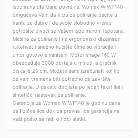
ispolirana ofarbana površina. Womax W-WP140
omgućava Vam da krpu za poliranje bacite u
kantu za đubre i da svoje slobodno vreme
potrošite diveći se Vašem ispoliranom lepotanu.
Mašina za poliranje ima ergonomski dizajniran
rukohvat i snažno kućište čime su vibracije i
umor gotovo elminisani. Motor snage 140 W
obezbeđuje 3000 obrtaja u minuti, a prečnik
diska je 25 cm. Možete sami izračunati koliko
će vam vremena biti potrebno da završite
poliranje. U paketu dobijate po jedan tekstilini i
sintetički nastavak za poliranje.
Garancija za Womax W-WP140 je godinu dana
za fizička lica dok za pravna lica garancija ne
važi pošto se radi o hobi alatki.