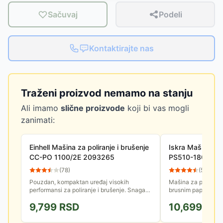
Sačuvaj
Podeli
Kontaktirajte nas
Traženi proizvod nemamo na stanju
Ali imamo
slične proizvode
koji bi vas mogli
zanimati:
Einhell Mašina za poliranje i brušenje
Iskra Mašina za 
CC-PO 1100/2E 2093265
PS510-180S
(
78
)
(
58
)
Pouzdan, kompaktan uređaj visokih
Mašina za poliranj
performansi za poliranje i brušenje. Snaga
brusnim papirom, pol
ove mašine je 1100W.
žičanim četkama. 
9,799
RSD
10,699
RS
broj obrtaja.