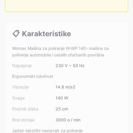
📋
Karakteristike
Womax Mašina za poliranje W-WP 140- mašina za
poliranje automobila i ostalih ofarbanih površina
Napajanje
230 V ~ 50 Hz
Ergonomski rukohvat
Vibracije
14.8 m/s2
Snaga
140 W
Prečnik diska
25 cm
Broj obrtaja
3000 o / min
Jedan tekstilni nastavak za poliranje