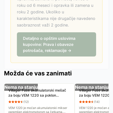
roku od 6 meseci i opravka ili zamena u
roku 2 godine. Ukoliko u
karakteristikama nije drugačije navedeno
saobraznost važi 2 godine.
Detaljno o opštim uslovima
kupovine: Prava i obaveze
potrošača, reklamacije →
Možda će vas zanimati
Nema na stanju
Nema na stanju
Villager Fuse akumulatorski mešač
Villager Fuse akumu
za boju VEM 1220 sa poklon
za boju VEM 1220 be
baterijom i punjačem
(
12
)
(
14
)
VEM 1220 je moćan akumulatorski mikser
VEM 1220 je moćan akum
opremljen elektromotorom sa četkama.
opremljen elektromotor