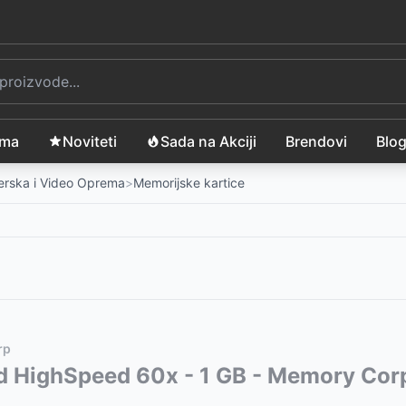
ama
Noviteti
Sada na Akciji
Brendovi
Blo
merska i Video Oprema
>
Memorijske kartice
rp
d HighSpeed 60x - 1 GB - Memory Cor
300
RSD
SD