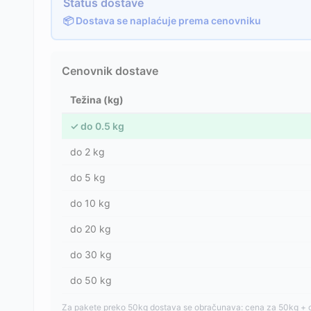
Status dostave
📦 Dostava se naplaćuje prema cenovniku
Cenovnik dostave
Težina (kg)
✓
do
0.5
kg
do
2
kg
do
5
kg
do
10
kg
do
20
kg
do
30
kg
do
50
kg
Za pakete preko 50kg dostava se obračunava: cena za 50kg + 