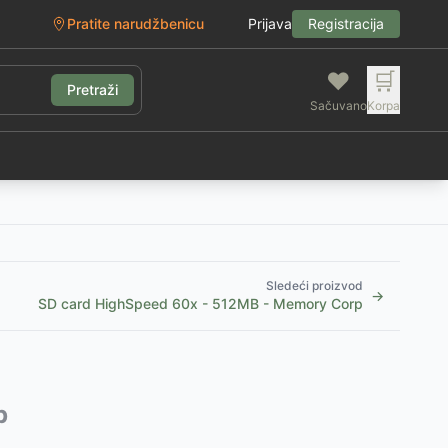
Pratite narudžbenicu
Prijava
Registracija
❤️
🛒
Pretraži
Sačuvano
Korpa
g
Sledeći proizvod
→
SD card HighSpeed 60x - 512MB - Memory Corp
p