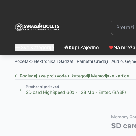
Sve Kategorije
Kupi Zajedno
Na mrež
Početak
>
Elektronika i Gadžeti: Pametni Uređaji i Audio, Gej
← Pogledaj sve proizvode u kategoriji
Memorijske kartice
Prethodni proizvod
←
SD card HighSpeed 60x - 128 Mb - Emtec (BASF)
Slični proizvodi
Memory Co
DELL 32GB 2RX8 DDR5 UDIMM 5600MT/s ECC
SD car
-
98
DELL 32GB 2RX8 DDR5 RDIMM 5600MT/s
-
70399
R