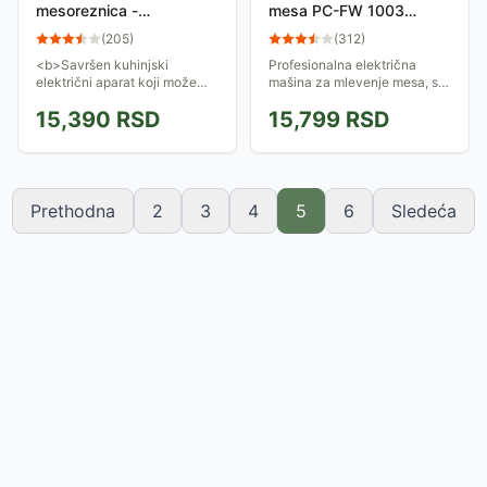
mesoreznica -
mesa PC-FW 1003
salamoreznica F3727520
1500W
(
205
)
(
312
)
<b>Savršen kuhinjski
Profesionalna električna
električni aparat koji može
mašina za mlevenje mesa, sa
seći na komade različitih
dodacima za punjenje
15,390
RSD
15,799
RSD
veličina meso, sireve i povrće.
kobasica i oblikovanje
</b>
kolačića od testa.
Prethodna
2
3
4
5
6
Sledeća