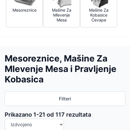
Mesoreznice
Mašine Za
Mašine Za
Mlevenje
Kobasice
Mesa
Ćevape
Mesoreznice, Mašine Za
Mlevenje Mesa i Pravljenje
Kobasica
Filteri
Sortiranje proizvoda
Prikazano 1-
21
od
117
rezultata