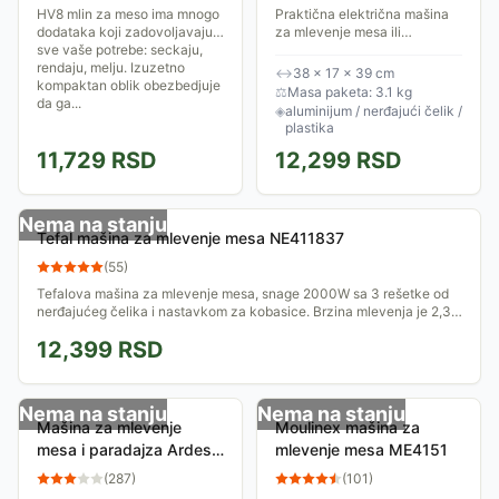
ARPATRI01
HV8 mlin za meso ima mnogo
Praktična električna mašina
dodataka koji zadovoljavaju
za mlevenje mesa ili
sve vaše potrebe: seckaju,
paradajza, namenjena za
rendaju, melju. Izuzetno
upotrebu u domaćinstvu. U
↔
38 × 17 × 39 cm
kompaktan oblik obezbedjuje
kompletu se nalaze 3 rešetke
⚖
Masa paketa: 3.1 kg
da ga...
koje omogućavaju...
◈
aluminijum / nerđajući čelik /
plastika
11,729
RSD
12,299
RSD
Nema na stanju
Tefal mašina za mlevenje mesa NE411837
(
55
)
Tefalova mašina za mlevenje mesa, snage 2000W sa 3 rešetke od
nerđajućeg čelika i nastavkom za kobasice. Brzina mlevenja je 2,3
kg/min.
12,399
RSD
Nema na stanju
Nema na stanju
Mašina za mlevenje
Moulinex mašina za
mesa i paradajza Ardes
mlevenje mesa ME4151
AR7450R
(
287
)
(
101
)