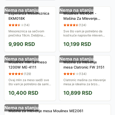
Nema na stanju
Nema na stanju
Esperanza Mesoreznica
Moulinex ME4061 -
EKM018K
Mašina Za Mlevenje
Mesa
(
14
)
(
124
)
Mesoreznica sa sečivom
Sve što vam je potrebno da
prečnika 19cm. Debljina
kod kuće napravite mleveno
sečenja je podesiva do 15mm.
meso proverenog kvalieta
9,990
RSD
10,199
RSD
Snaga ove mašine je 150W.
bez zaostalih parčića od
prošlog ili ko zna kog
mlevenja. Nominalna...
Nema na stanju
Nema na stanju
Moulinex mlin za meso
Mašina za mlevenje
1200W ME-4111
mesa Clatronic FW 3151
(
129
)
(
134
)
Ovaj mlin za meso sadži sve
Clatronic mašina za mlevenje
što vam je potrebno da sami
mesa je idealna za brzo
napravite ukusne ćevape,
mlevenje, a može da se koristi
10,400
RSD
10,899
RSD
pljeskavice i kobasice od
i za punjenje kobasica. Dolazi
mesa proverenog kvaliteta.
sa tri čelična diska i nožem
od...
Nema na stanju
Mašina za mlevenje mesa Moulinex ME2061