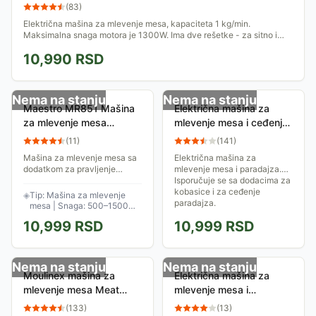
(
83
)
Električna mašina za mlevenje mesa, kapaciteta 1 kg/min.
Maksimalna snaga motora je 1300W. Ima dve rešetke - za sitno i
krupno mlevenje, i specijalni...
10,990
RSD
Nema na stanju
Nema na stanju
Maestro MR851 Mašina
Električna mašina za
za mlevenje mesa
mlevenje mesa i ceđenje
1500W
paradajza CSS-5426
(
11
)
(
141
)
Mašina za mlevenje mesa sa
Električna mašina za
dodatkom za pravljenje
mlevenje mesa i paradajza.
kobasica i dodatkom za sok
Isporučuje se sa dodacima za
od paradajza.. Dolazi sa tri
kobasice i za ceđenje
◈
Tip: Mašina za mlevenje
diska za mlevenje i krstastim
paradajza.
mesa | Snaga: 500–1500W |
nožem od...
Diskovi za mlevenje: 3 kom.
10,999
RSD
10,999
RSD
Nema na stanju
Nema na stanju
Moulinex mašina za
Električna mašina za
mlevenje mesa Meat
mlevenje mesa i
Mincer HV8 ME6051
paradajza Ardes
(
133
)
(
13
)