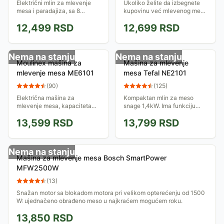
Električni mlin za mlevenje
Ukoliko želite da izbegnete
mesa i paradajiza, sa 8
kupovinu već mlevenog mesa
različitih dodataka za
u prodavnicama, ovaj mlin za
12,499
RSD
12,699
RSD
mlevenje i 500W snažnim
meso je idealan proizvod za
motorom...
vas. Sadži sve što vam je
potrebno da...
Nema na stanju
Nema na stanju
Moulinex mašina za
Mašina za mlevenje
mlevenje mesa ME6101
mesa Tefal NE2101
(
90
)
(
125
)
Električna mašina za
Kompaktan mlin za meso
mlevenje mesa, kapaciteta
snage 1,4kW. Ima funkciju
2.9kg/min. Maksimalna snaga
povratnog rada. Isporučuje se
13,599
RSD
13,799
RSD
motora je 1700W. Ima dve
sa 3 rešetke. Tu je i seckalica
rešetke - za sitno i krupno
sa 5 dodatka za rendanje ili
mlevenje, i dodatak...
seckanje,...
Nema na stanju
Mašina za mlevenje mesa Bosch SmartPower
MFW2500W
(
13
)
Snažan motor sa blokadom motora pri velikom opterećenju od 1500
W: ujednačeno obrađeno meso u najkraćem mogućem roku.
13,850
RSD