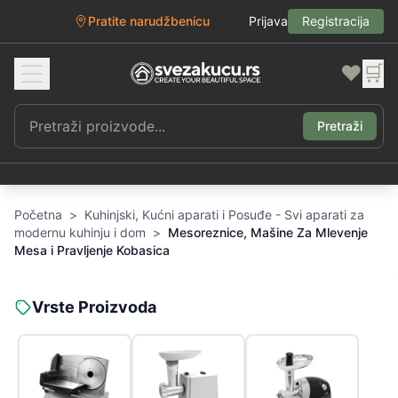
Pratite narudžbenicu
Prijava
Registracija
❤️
🛒
Pretraži
Početna
>
Kuhinjski, Kućni aparati i Posuđe - Svi aparati za
modernu kuhinju i dom
>
Mesoreznice, Mašine Za Mlevenje
Mesa i Pravljenje Kobasica
Vrste Proizvoda