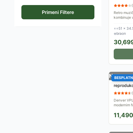
Gramofon
(
Primeni Filtere
Retro muzič
kombinuje v
reprodukcij
i 78 obrtaja 
↔
51 × 34.
◈
braon
30,69
Nema na 
BESPLATN
Retro Blu
reprodukc
VPL-210
(
Denver VPL
modernim f
11,49