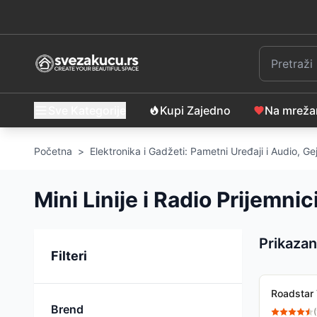
Sve Kategorije
Kupi Zajedno
Na mrež
Početna
>
Elektronika i Gadžeti: Pametni Uređaji i Audio, 
Mini Linije i Radio Prijemnic
Prikazan
Sortiranje
Filteri
Roadstar
Brend
(