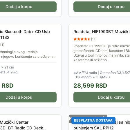
Dodaj u korpu
Dodaj u korpu
io Bluetooth Dab+ CD Usb
Roadstar HIF1993BT Muzički
R1182
(
11
)
11
)
Roadstar HIF1993BT je retro muzič
gramofonom, CD-om, kasetom i Bl
ehnologija ovog uređaja
Uživaj u toplim tonovima vinila, sta
njegovo korišćenje sa uređajem
kasetama ili bežično...
ciju muzike - pametnim telefonom,
 računarom....
5 × 21 cm
ta: 4.9 kg
◈
AM/FM radio | Gramofon 33/45/7
Bluetooth + CD/MP3
9
RSD
28,599
RSD
Dodaj u korpu
Dodaj u korpu
Nema na stanju
BESPLATNA DOSTAVA
Muzički Centar
Kamperski radio uređaj sa hi
3D+BT Radio CD Deck
punjenjem SAL RPH2