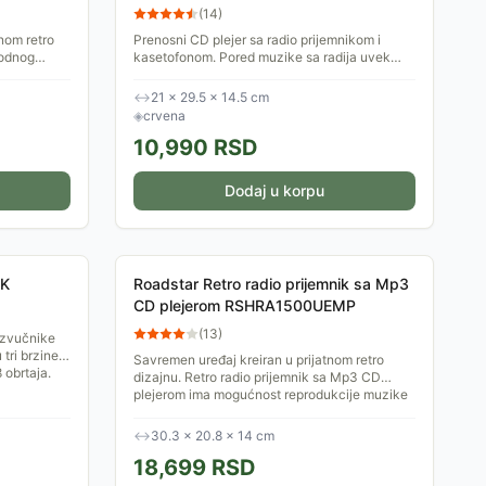
(
14
)
nom retro
Prenosni CD plejer sa radio prijemnikom i
rodnog
kasetofonom. Pored muzike sa radija uvek
ona od 88-
možete uživati i uz vaše kompilacije pesama.
Može da radi na...
↔
21 × 29.5 × 14.5 cm
◈
crvena
10,990
RSD
Dodaj u korpu
PK
Roadstar Retro radio prijemnik sa Mp3
CD plejerom RSHRA1500UEMP
(
13
)
 zvučnike
tri brzine
Savremen uređaj kreiran u prijatnom retro
 obrtaja.
dizajnu. Retro radio prijemnik sa Mp3 CD
plejerom ima mogućnost reprodukcije muzike
sa CD, CDR i CDRW, kao...
↔
30.3 × 20.8 × 14 cm
18,699
RSD