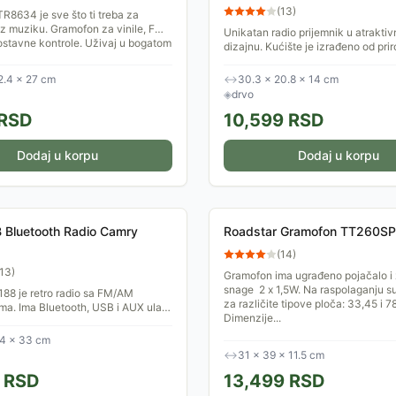
(
13
)
R8634 je sve što ti treba za
z muziku. Gramofon za vinile, FM
Unikatan radio prijemnik u atraktiv
nostavne kontrole. Uživaj u bogatom
dizajnu. Kućište je izrađeno od pri
...
drveta. Prima FM i AM talase rasp
108 FM. Zadivite...
2.4 × 27 cm
↔
30.3 × 20.8 × 14 cm
◈
drvo
RSD
10,599
RSD
Dodaj u korpu
Dodaj u korpu
 Bluetooth Radio Camry
Roadstar Gramofon TT260S
(
14
)
13
)
Gramofon ima ugrađeno pojačalo i
snage 2 x 1,5W. Na raspolaganju su 
88 je retro radio sa FM/AM
za različite tipove ploča: 33,45 i 78
ma. Ima Bluetooth, USB i AUX ulaz.
Dimenzije...
zvučnika za stereo zvuk.
 u retro stilu sa...
34 × 33 cm
↔
31 × 39 × 11.5 cm
RSD
13,499
RSD