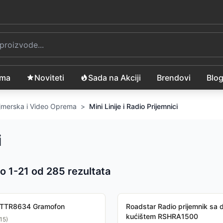
ama
Noviteti
Sada na Akciji
Brendovi
Blo
Gejmerska i Video Oprema
>
Mini Linije i Radio Prijemnici
i
o 1-
21
od
285
rezultata
 proizvoda
 TTR8634 Gramofon
Roadstar Radio prijemnik sa 
kućištem RSHRA1500
15
)