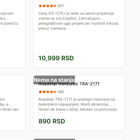
(
97
)
punjivom
Sony ICF-C1PJ je radio sa satom projektuje
eko
vreme na zid ili plafon. Zahvaljujući
 ili pomoću
prilagodljivom uglu projekcije i kontroli fokusa,
prikaz vremena...
10,999
RSD
Nema na stanju
Roadstar tranzistor TRA-2171
(
98
)
jim
Roadstar TRA-2171 je analogni tranzistor sa
bu, a
baterijskim napajanjem. Malih dimenzija
i miran san
taman da stane u džep. Idealan za putovanja,
izlete, a najviše ga...
890
RSD