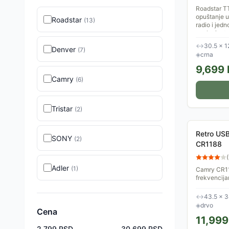
Roadstar TT
opuštanje u
Roadstar
(
13
)
radio i jed
zvuku i retro
↔
30.5 × 1
Denver
(
7
)
◈
crna
9,699
Camry
(
6
)
Tristar
(
2
)
Retro USB
SONY
(
2
)
CR1188
(
Adler
(
1
)
Camry CR11
frekvencija
Sadrži dva 
Dizajniran je
↔
43.5 × 
◈
drvo
Cena
11,999
2.799
RSD
-
30.699
RSD