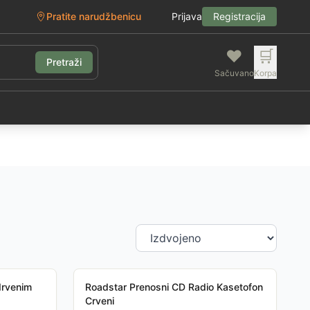
Pratite narudžbenicu
Prijava
Registracija
❤️
🛒
Pretraži
Sačuvano
Korpa
g
drvenim
Roadstar Prenosni CD Radio Kasetofon
Crveni