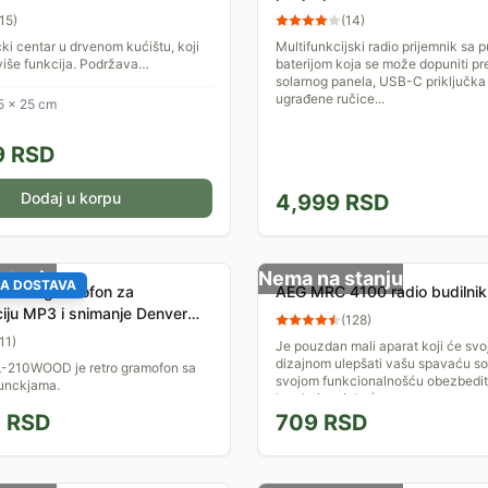
15
)
(
14
)
ki centar u drvenom kućištu, koji
Multifunkcijski radio prijemnik sa 
iše funkcija. Podržava
baterijom koja se može dopuniti pr
u vinilnih ploča na brzinama 33, 45
solarnog panela, USB-C priključka
u minuti,...
ugrađene ručice...
5 × 25 cm
9
RSD
Dodaj u korpu
4,999
RSD
stanju
Nema na stanju
A DOSTAVA
etooth gramofon za
AEG MRC 4100 radio budilnik
iju MP3 i snimanje Denver
(
128
)
WOOD
11
)
Je pouzdan mali aparat koji će svo
dizajnom ulepšati vašu spavaću so
-210WOOD je retro gramofon sa
svojom funkcionalnošću obezbedit
unckjama.
bez bojazni da ćete...
0
RSD
709
RSD