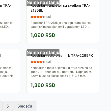
Nema na stanju
om TRA-
Roadstar tranzistor sa svetlom TRA-
2185BL
(
90
)
zistor sa
Roadstar TRA-2185 je analogni tranzistor sa
om LED
baterijskim napajanjem i ugrađenom LED
a stane u
lampicom. Malih dimenzija taman da stane u
1,090
RSD
džep.
Nema na stanju
1
Roadstar radio prijemnik TRA-2295PK
(
93
)
zistor sa
Kompaktan radio prijemnik u retro dizajnu za
nzija
kućnu ili kancelarijsku upotrebu. Napajanje:
 putovanja,
220V. Izlaz za slušalice: &#216; 3.5 mm.
1,360
RSD
5
Sledeća