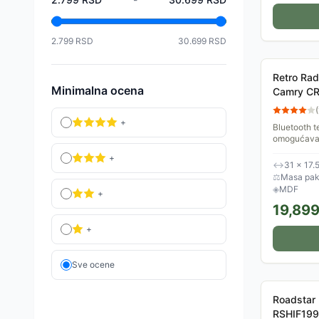
2.799
RSD
30.699
RSD
Retro Rad
Minimalna ocena
Camry C
(
+
Bluetooth t
omogućava 
za reproduk
+
tabletom ili
↔
31 × 17.
⚖
Masa pake
◈
MDF
+
19,89
+
Sve ocene
Roadstar 
RSHIF199