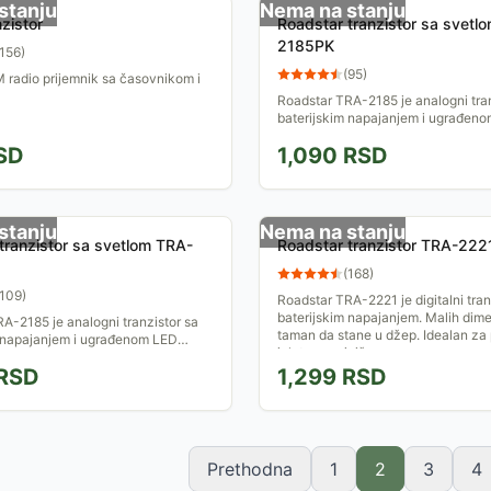
stanju
Nema na stanju
zistor
Roadstar tranzistor sa svetl
2185PK
156
)
(
95
)
radio prijemnik sa časovnikom i
Roadstar TRA-2185 je analogni tran
baterijskim napajanjem i ugrađen
lampicom. Malih dimenzija taman d
SD
1,090
RSD
džep.
stanju
Nema na stanju
tranzistor sa svetlom TRA-
Roadstar tranzistor TRA-222
(
168
)
109
)
Roadstar TRA-2221 je digitalni tran
baterijskim napajanjem. Malih dime
A-2185 je analogni tranzistor sa
taman da stane u džep. Idealan za
m napajanjem i ugrađenom LED
izlete, a najviše...
alih dimenzija taman da stane u
RSD
1,299
RSD
Prethodna
1
2
3
4