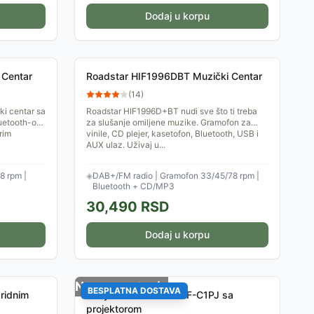
Dodaj u korpu
 Centar
Roadstar HIF1996DBT Muzički Centar
(
14
)
ki centar sa
Roadstar HIF1996D+BT nudi sve što ti treba
uetooth-om.
za slušanje omiljene muzike. Gramofon za
rim
vinile, CD plejer, kasetofon, Bluetooth, USB i
AUX ulaz. Uživaj u...
8 rpm |
◈
DAB+/FM radio | Gramofon 33/45/78 rpm |
Bluetooth + CD/MP3
30,490
RSD
Dodaj u korpu
Nema na stanju
BESPLATNA DOSTAVA
bridnim
Sony radio budilnik ICF-C1PJ sa
projektorom