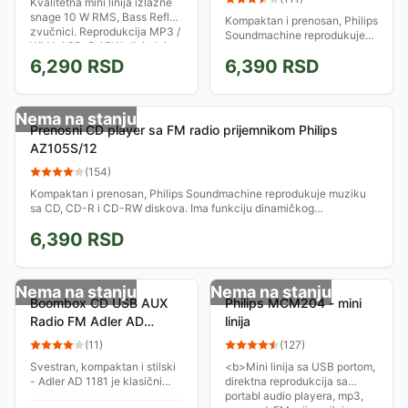
Kvalitetna mini linija izlazne
snage 10 W RMS, Bass Reflex
Kompaktan i prenosan, Philips
zvučnici. Reprodukcija MP3 /
Soundmachine reprodukuje
WMA / CD-R / RW, digitalni
muziku sa CD, CD-R i CD-RW
radio prijemnik, kasetofon.
6,290
RSD
6,390
RSD
diskova. Ima funkciju
dinamičkog pojačavanja
basova, mogućnost...
Nema na stanju
Prenosni CD player sa FM radio prijemnikom Philips
AZ105S/12
(
154
)
Kompaktan i prenosan, Philips Soundmachine reprodukuje muziku
sa CD, CD-R i CD-RW diskova. Ima funkciju dinamičkog
pojačavanja basova, mogućnost...
6,390
RSD
Nema na stanju
Nema na stanju
Boombox CD USB AUX
Philips MCM204 - mini
Radio FM Adler AD
linija
1181BC
(
11
)
(
127
)
Svestran, kompaktan i stilski
<b>Mini linija sa USB portom,
- Adler AD 1181 je klasični
direktna reprodukcija sa
bumboks sa modernim
portabl audio playera, mp3,