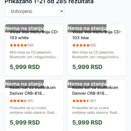
Sortiranje proizvoda
Prikazano 1-
21
od
285
rezultata
Nema na stanju
Nema na stanju
Vivax Vox micro linija CD-
Vivax Vox micro linija CD-
103 white
103 blue
(
59
)
(
55
)
Mini linija sa CD plejerom,
Mini linija sa CD plejerom,
Bluetooth-om i mogućnošću
Bluetooth-om i mogućnošću
reprodukcije muzike u mp3
reprodukcije muzike u mp3
5,999
RSD
5,999
RSD
formatu sa USB-a.
formatu sa USB-a.
Nema na stanju
Nema na stanju
Radio sat sa budilnikom
Radio sat sa budilnikom
Denver CRB-818
Denver CRB-818
Bluetooth Srebrni 30286
Bluetooth Crni 30285
(
91
)
(
91
)
Probudite se uz zvuke
Probudite se uz zvuke
omiljene radio stanice. Radio
omiljene radio stanice. Radio
sat sa budilnikom, Bluetooth
sat sa budilnikom, Bluetooth
5,999
RSD
5,999
RSD
funkcijom i USB priključkom
funkcijom i USB priključkom
za punjenje vašeg telefona!
za punjenje vašeg telefona!