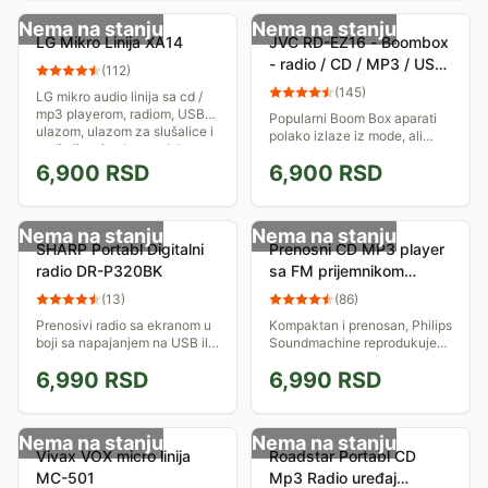
Nema na stanju
Nema na stanju
LG Mikro Linija XA14
JVC RD-EZ16 - Boombox
- radio / CD / MP3 / USB
(
112
)
audio player
(
145
)
LG mikro audio linija sa cd /
mp3 playerom, radiom, USB
Popularni Boom Box aparati
ulazom, ulazom za slušalice i
polako izlaze iz mode, ali
audio line-in ulazom. Izlazna
kada ima USB port preko
snaga je 10 W.
6,900
RSD
6,900
RSD
koga možete puštati muziku,
onda se taj model ne može
zanemariti!
Nema na stanju
Nema na stanju
SHARP Portabl Digitalni
Prenosni CD MP3 player
radio DR-P320BK
sa FM prijemnikom
Philips AZ305/12
(
13
)
(
86
)
Prenosivi radio sa ekranom u
Kompaktan i prenosan, Philips
boji sa napajanjem na USB ili
Soundmachine reprodukuje
4 AA baterije. Uređaj
muziku sa CD, CD-R i CD-RW
6,990
RSD
6,990
RSD
poseduje alarm, automatsko
diskova i u mp3 formatu. Ima
skeniranje stanica, digitalni
Bass Boost funkciju,
sat, sleep...
mogućnost...
Nema na stanju
Nema na stanju
Vivax VOX micro linija
Roadstar Portabl CD
MC-501
Mp3 Radio uređaj