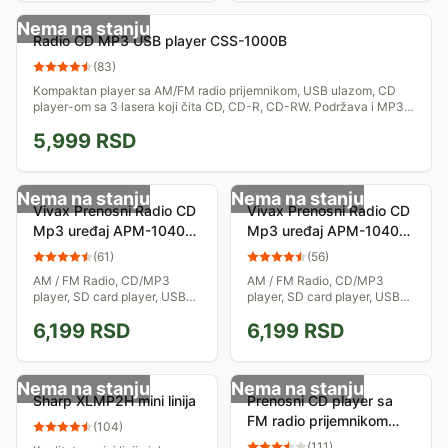
Nema na stanju
Radio CD MP3 USB player CSS-1000B
(
83
)
Kompaktan player sa AM/FM radio prijemnikom, USB ulazom, CD
player-om sa 3 lasera koji čita CD, CD-R, CD-RW. Podržava i MP3
format. Isporučuje se sa...
5,999
RSD
Nema na stanju
Nema na stanju
Vivax Prenosni Radio CD
Vivax Prenosni Radio CD
Mp3 uređaj APM-1040
Mp3 uređaj APM-1040
silver
Red
(
61
)
(
56
)
AM / FM Radio, CD/MP3
AM / FM Radio, CD/MP3
player, SD card player, USB
player, SD card player, USB
player, Bluetooth. Uživajte u
player, Bluetooth. Uživajte u
6,199
RSD
6,199
RSD
omiljenoj muzici onako kako
omiljenoj muzici onako kako
vam najviše odgovara.
vam najviše odgovara.
Nema na stanju
Nema na stanju
Sharp XLMP2H mini linija
Prenosni CD player sa
FM radio prijemnikom
(
104
)
Philips AZ105B/12
(
111
)