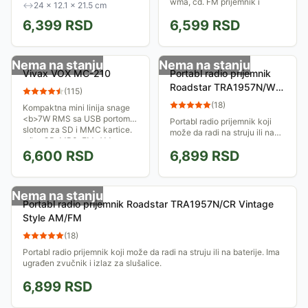
karakteristikama, savršen za
wma, cd. FM prijemnik i
↔
24 × 12.1 × 21.5 cm
dom, baštu ili putovanja.
kasetofon. 2 x 4 W RMS.</b>
6,399
RSD
6,599
RSD
Puštajte svoje...
Nema na stanju
Nema na stanju
Vivax VOX MC-210
Portabl radio prijemnik
Roadstar TRA1957N/WD
(
115
)
Vintage Style AM/FM
(
18
)
Kompaktna mini linija snage
<b>7W RMS sa USB portom i
Portabl radio prijemnik koji
slotom za SD i MMC kartice.
može da radi na struju ili na
</b> CD, MP3, FM-AM
baterije. Ima ugrađen zvučnik
prijemnik.
6,600
RSD
6,899
RSD
i izlaz za slušalice.
Nema na stanju
Portabl radio prijemnik Roadstar TRA1957N/CR Vintage
Style AM/FM
(
18
)
Portabl radio prijemnik koji može da radi na struju ili na baterije. Ima
ugrađen zvučnik i izlaz za slušalice.
6,899
RSD