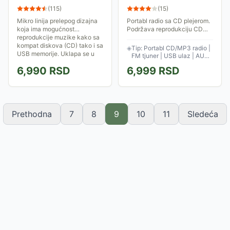
CDR365URD
(
115
)
(
15
)
Mikro linija prelepog dizajna
Portabl radio sa CD plejerom.
koja ima mogućnost
Podržava reprodukciju CD
reprodukcije muzike kako sa
diskova, uključujući CD-R,
kompat diskova (CD) tako i sa
CD-RW i MP3 formate. Ima
◈
Tip: Portabl CD/MP3 radio |
USB memorije. Uklapa se u
ručku za lakše prenošenje,
FM tjuner | USB ulaz | AUX
svaki ambijent....
AUX ulaz (3,5...
3.5mm | Napajanje: 220V /
6,990
RSD
6,999
RSD
baterije
Prethodna
7
8
9
10
11
Sledeća