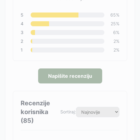
5
65
%
4
25
%
3
6
%
2
2
%
1
2
%
Napišite recenziju
Recenzije
korisnika
Sortiraj:
(
85
)