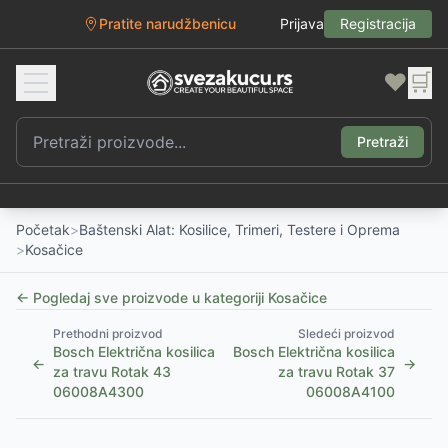
Pratite narudžbenicu
Prijava
Registracija
❤️
🛒
Pretraži
Početak
>
Baštenski Alat: Kosilice, Trimeri, Testere i Oprema
>
Kosačice
← Pogledaj sve proizvode u kategoriji
Kosačice
Prethodni proizvod
Sledeći proizvod
Bosch Električna kosilica
Bosch Električna kosilica
←
→
za travu Rotak 43
za travu Rotak 37
06008A4300
06008A4100