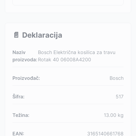
📄
Deklaracija
Naziv
Bosch Električna kosilica za travu
proizvoda:
Rotak 40 06008A4200
Proizvođač:
Bosch
Šifra:
517
Težina:
13.00
kg
EAN:
3165140661768