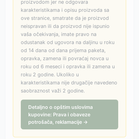
proizvodom jer ne odgovara
karakteristikama i opisu proizvoda sa
ove stranice, smatrate da je proizvod
neispravan ili da proizvod nije ispunio
vaša očekivanja, imate pravo na
odustanak od ugovora na daljinu u roku
od 14 dana od dana prijema paketa,
opravka, zamena ili povraćaj novca u
roku od 6 meseci i opravka ili zamena u
roku 2 godine. Ukoliko u
karakteristikama nije drugačije navedeno
saobraznost važi 2 godine.
Detaljno o opštim uslovima
kupovine: Prava i obaveze
potrošača, reklamacije →