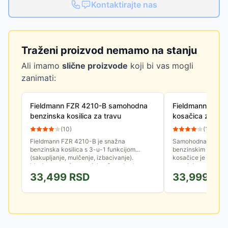
Kontaktirajte nas
Traženi proizvod nemamo na stanju
Ali imamo
slične proizvode
koji bi vas mogli
zanimati:
Fieldmann FZR 4210-B samohodna
Fieldmann Samo
benzinska kosilica za travu
kosačica za tr
(
10
)
(
11
)
Fieldmann FZR 4210-B je snažna
Samohodna kosačic
benzinska kosilica s 3-u-1 funkcijom
benzinskim motoro
(sakupljanje, mulčenje, izbacivanje).
kosačice je 42cm, 
Idealna za veće travnjake. Samohodna, s...
travnjake površine
košenja je...
33,499
RSD
33,999
RS