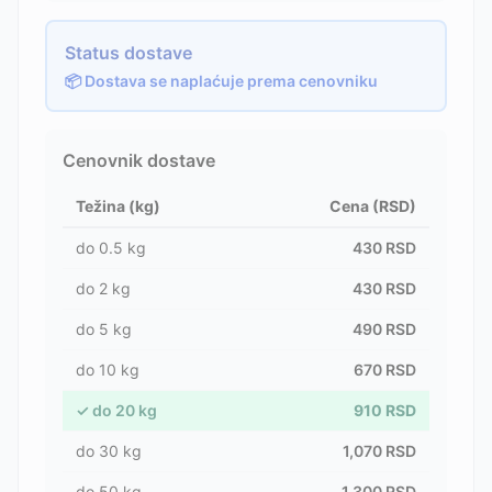
Status dostave
📦 Dostava se naplaćuje prema cenovniku
Cenovnik dostave
Težina (kg)
Cena (RSD)
do
0.5
kg
430
RSD
do
2
kg
430
RSD
do
5
kg
490
RSD
do
10
kg
670
RSD
✓
do
20
kg
910
RSD
do
30
kg
1,070
RSD
do
50
kg
1,300
RSD