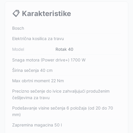
📋
Karakteristike
Bosch
Električna kosilica za travu
Model
Rotak 40
Snaga motora (Power drive+) 1700 W
Širina sečenja 40 cm
Max obrtni moment 22 Nm
Precizno sečenje do ivice zahvaljujući produženim
češljevima za travu
Podešavanje visine sečenja 6 položaja (od 20 do 70
mm)
Zapremina magacina 50 l