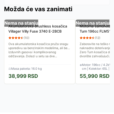
Možda će vas zanimati
Nema na stanju
Nema na stanju
Akumulatorska brushless kosačica
Motorna samohodna
Villager Villy Fuse 3740 E-2BCB
Turn 196cc FLM511
(
10
)
(
12
)
Ova akumulatorska kosačica pruža snagu
Zaboravite na teško man
uporedivu sa benzinskim modelima, ali bez
naknadno doterivanje iv
izduvnih gasova i komplikovanog
Zero Turn kosačica dono
održavanja. Dolazi u setu sa dve...
dvorište zahvaljujući...
◈
Motor: 196cc / 4.2kW |
⚖
Masa paketa: 16.0 kg
cm | Kolektor: 65L | P
38,999
RSD
55,990
RSD