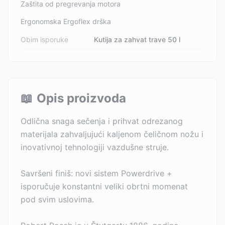
Zaštita od pregrevanja motora
Ergonomska Ergoflex drška
Obim isporuke
Kutija za zahvat trave 50 l
📖
Opis proizvoda
Odlična snaga sečenja i prihvat odrezanog
materijala zahvaljujući kaljenom čeličnom nožu i
inovativnoj tehnologiji vazdušne struje.
Savršeni finiš: novi sistem Powerdrive +
isporučuje konstantni veliki obrtni momenat
pod svim uslovima.