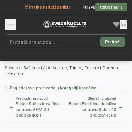
Pratite narudžbenicu
Prijava
Registracija
❤️
🛒
Pretraži
Početak
>
Baštenski Alat: Kosilice, Trimeri, Testere i Oprema
>
Kosačice
← Pogledaj sve proizvode u kategoriji
Kosačice
Prethodni proizvod
Sledeći proizvod
Bosch Ručna kosačica
Bosch Električna kosilica
←
→
za travu AHM 30
za travu Rotak 40
0600886001
06008A4200