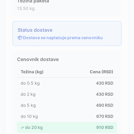
Težina paketa
13.50
kg
Status dostave
📦 Dostava se naplaćuje prema cenovniku
Cenovnik dostave
Težina (kg)
Cena (RSD)
do
0.5
kg
430
RSD
do
2
kg
430
RSD
do
5
kg
490
RSD
do
10
kg
670
RSD
✓
do
20
kg
910
RSD