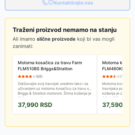
Kontaktirajte nas
Traženi proizvod nemamo na stanju
Ali imamo
slične proizvode
koji bi vas mogli
zanimati:
Motorna kosačica za travu Farm
Motorna kosačic
FLM510BS Briggs&Stratton
FLM460KM
(
69
)
(
11
)
Održavajte svoj travnjak urednim lako i sa
Motorna kosačica z
uživanjem uz motornu kosačicu za travu sa
travnjaka površine
Briggs & Stratton motorom. Širina košenja je
košenja je centraln
508mm, pokošenu...
2.5 do 7.5 cm. Moća
37,990
RSD
37,590
RS