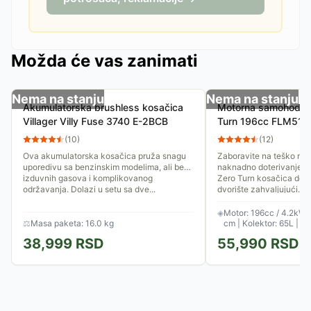
Možda će vas zanimati
Nema na stanju
Nema na stanju
Akumulatorska brushless kosačica
Motorna samohodna
Villager Villy Fuse 3740 E-2BCB
Turn 196cc FLM511
(
10
)
(
12
)
Ova akumulatorska kosačica pruža snagu
Zaboravite na teško man
uporedivu sa benzinskim modelima, ali bez
naknadno doterivanje iv
izduvnih gasova i komplikovanog
Zero Turn kosačica dono
održavanja. Dolazi u setu sa dve...
dvorište zahvaljujući...
◈
Motor: 196cc / 4.2kW |
⚖
Masa paketa: 16.0 kg
cm | Kolektor: 65L | P
38,999
RSD
55,990
RSD