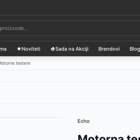
ama
Noviteti
Sada na Akciji
Brendovi
Blo
otorne testere
Echo
D
Motorna te
3699
RSD