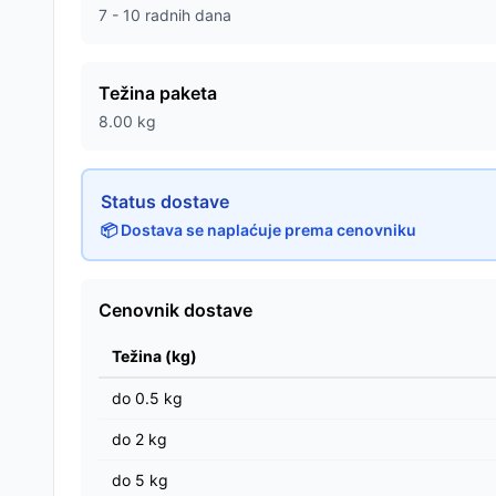
7 - 10 radnih dana
Težina paketa
8.00
kg
Status dostave
📦 Dostava se naplaćuje prema cenovniku
Cenovnik dostave
Težina (kg)
do
0.5
kg
do
2
kg
do
5
kg