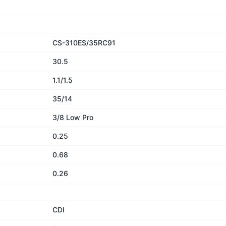
CS-310ES/35RC91
30.5
1.1/1.5
35/14
3/8 Low Pro
0.25
0.68
0.26
CDI