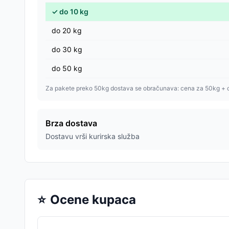
✓
do
10
kg
do
20
kg
do
30
kg
do
50
kg
Za pakete preko 50kg dostava se obračunava: cena za 50kg + 
Brza dostava
Dostavu vrši kurirska služba
⭐
Ocene kupaca