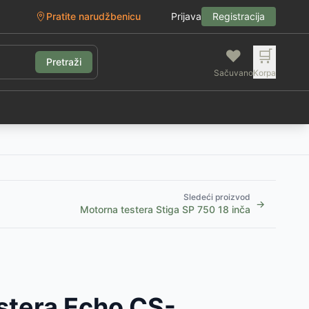
Pratite narudžbenicu
Prijava
Registracija
❤️
🛒
Pretraži
Sačuvano
Korpa
g
Sledeći proizvod
→
Motorna testera Stiga SP 750 18 inča
stera Echo CS-