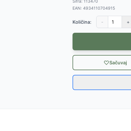
Šifra:
113470
EAN:
4934110704915
Količina:
-
+
Sačuvaj