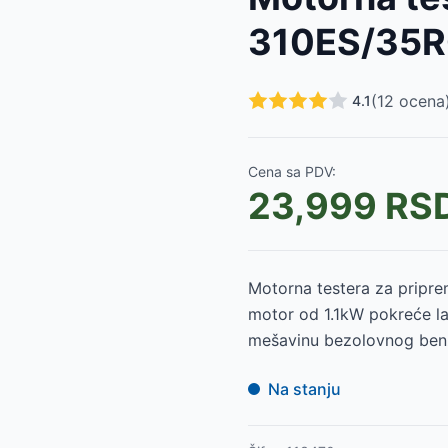
899
RSD
310ES/35
1099
RSD
D
(
12
ocena
4.1
SD
Cena sa PDV:
SD
23,999
RS
Motorna testera za pripre
motor od 1.1kW pokreće la
mešavinu bezolovnog benzi
Na stanju