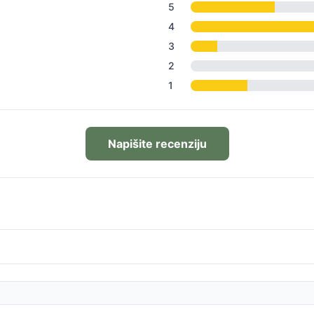
5
4
3
2
1
Napišite recenziju