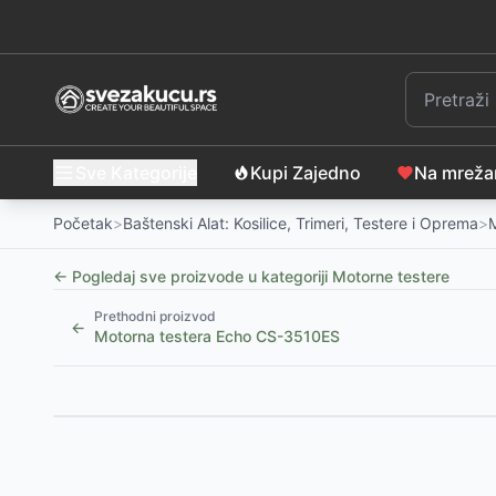
Sve Kategorije
Kupi Zajedno
Na mrež
Početak
>
Baštenski Alat: Kosilice, Trimeri, Testere i Oprema
>
M
← Pogledaj sve proizvode u kategoriji
Motorne testere
Prethodni proizvod
←
Motorna testera Echo CS-3510ES
Slični proizvodi
Motorna testera Echo CS-4510ES/Y45L
-
52999
RS
Fieldmann Motorna lančana testera FZP 56516-B
-
1