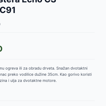
RC91
)
D
mu ogreva ili za obradu drveta. Snažan dvotaktni
nac preko vodilice dužine 35cm. Kao gorivo koristi
na i ulja za dvotaktne motore.