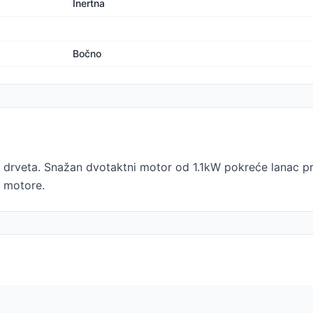
Inertna
Bočno
 drveta. Snažan dvotaktni motor od 1.1kW pokreće lanac pr
e motore.