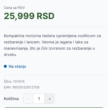
Cena sa PDV:
25,999
RSD
Kompaktna motorna testera opremljena vodilicom za
rezbarenje i lancem. Veoma je lagana i laka za
manevrisanje, što je čini izvrsnom za rezbarenje u
drvetu.
Na stanju
Šifra:
107474
EAN:
8605032612706
Količina:
-
+