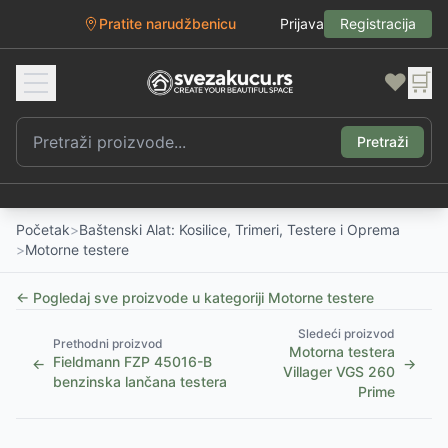
Pratite narudžbenicu
Prijava
Registracija
❤️
🛒
Pretraži
Početak
>
Baštenski Alat: Kosilice, Trimeri, Testere i Oprema
>
Motorne testere
← Pogledaj sve proizvode u kategoriji
Motorne testere
Sledeći proizvod
Prethodni proizvod
Motorna testera
Fieldmann FZP 45016-B
←
→
Villager VGS 260
benzinska lančana testera
Prime
1
/
2