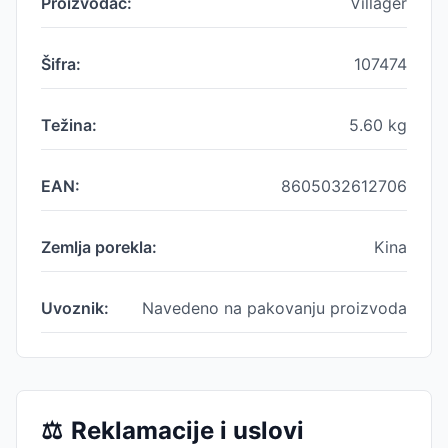
Proizvođač:
Villager
Šifra:
107474
Težina:
5.60
kg
EAN:
8605032612706
Zemlja porekla:
Kina
Uvoznik:
Navedeno na pakovanju proizvoda
⚖️
Reklamacije i uslovi