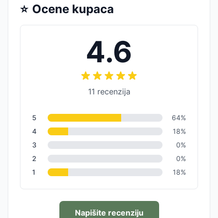
⭐
Ocene kupaca
4.6
11
recenzija
5
64
%
4
18
%
3
0
%
2
0
%
1
18
%
Napišite recenziju