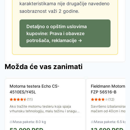
karakteristikama nije drugačije navedeno
saobraznost važi 2 godine.
Detaljno o opštim uslovima
kupovine: Prava i obaveze
potrošača, reklamacije →
Možda će vas zanimati
Motorna testera Echo CS-
Fieldmann Motorna l
4510ES/Y45L
FZP 56516-B
(
11
)
(
12
)
Ako tražite motornu testeru koja spaja
Savršeno izbalansirana,
vrhunsku tehnologiju, malu težinu i snagu
mačem od 40cm i motor
potrebnu za ozbiljne radove u šumi ili oko
Fieldmann benzinska test
kuće, ECHO CS-4510ES je...
sa svakim izazovom pril
⚖
Masa paketa: 8.0 kg
⚖
Masa paketa: 6.5 kg