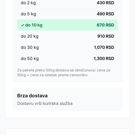
do
2
kg
430
RSD
do
5
kg
490
RSD
✓
do
10
kg
670
RSD
do
20
kg
910
RSD
do
30
kg
1,070
RSD
do
50
kg
1,300
RSD
Za pakete preko 50kg dostava se obračunava: cena za
50kg + cena za ostatak prema cenovniku
Brza dostava
Dostavu vrši kurirska služba