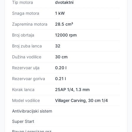
Tip motora
dvotaktni
Snaga motora
1 kW
Zapremina motora
28.5 cm³
Broj obrtaja
12000 rpm
Broj zuba lanca
32
Dužina vodilice
30 cm
Rezervoar ulja
0.20 l
Rezervoar goriva
0.21 l
Korak lanca
25AP 1/4, 1.3 mm
Model vodilice
Villager Carving, 30 cm 1/4
Antivibracijski sistem
Super Start
Ravan i precizan rez