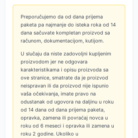
Preporučujemo da od dana prijema
paketa pa najmanje do isteka roka od 14
dana sačuvate kompletan proizvod sa
računom, dokumentacijom, kutijom.
U slučaju da niste zadovoljni kupljenim
proizvodom jer ne odgovara
karakteristikama i opisu proizvoda sa
ove stranice, smatrate da je proizvod
neispravan ili da proizvod nije ispunio
vaša očekivanja, imate pravo na
odustanak od ugovora na daljinu u roku
od 14 dana od dana prijema paketa,
opravka, zamena ili povraćaj novca u
roku od 6 meseci i opravka ili zamena u
roku 2 godine. Ukoliko u