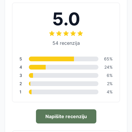
5.0
54
recenzija
5
65
%
4
24
%
3
6
%
2
2
%
1
4
%
Napišite recenziju