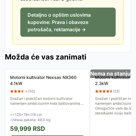
Detaljno o opštim uslovima
kupovine: Prava i obaveze
potrošača, reklamacije →
Možda će vas zanimati
Nema na stanju
Motorni kultivator Nexsas NX360
Motorni kultivator 
4.1kW
2.3kW
(
10
)
(
12
)
Snažan i praktičan motorni kultivator
Snažan i praktičan motor
namenjen ambicioznim hobi baštovanima.
namenjen ambicioznim 
Omogućiće vam da lako, sa uživanjem
Omogućiće vam da lako
obrađujete svoju baštu. Radna širina...
obrađujete svoju baštu. 
↔
125×78×116 cm
⚖
Masa paketa: 49.0 kg
59,999
RSD