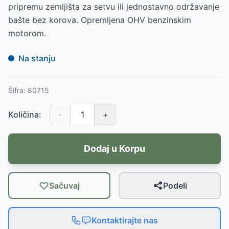
pripremu zemljišta za setvu ili jednostavno održavanje
bašte bez korova. Opremljena OHV benzinskim
motorom.
Na stanju
Šifra:
80715
Količina:
-
+
Dodaj u Korpu
Sačuvaj
Podeli
Kontaktirajte nas