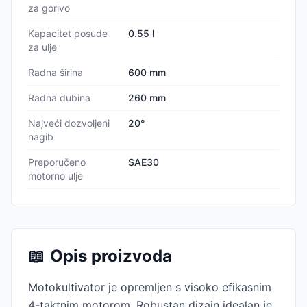
za gorivo
Kapacitet posude
0.55 l
za ulje
Radna širina
600 mm
Radna dubina
260 mm
Najveći dozvoljeni
20°
nagib
Preporučeno
SAE30
motorno ulje
📖
Opis proizvoda
Motokultivator je opremljen s visoko efikasnim
4-taktnim motorom. Robustan dizajn idealan je