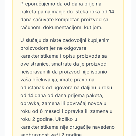
Preporučujemo da od dana prijema
paketa pa najmanje do isteka roka od 14
dana sačuvate kompletan proizvod sa
računom, dokumentacijom, kutijom.
U slučaju da niste zadovoljni kupljenim
proizvodom jer ne odgovara
karakteristikama i opisu proizvoda sa
ove stranice, smatrate da je proizvod
neispravan ili da proizvod nije ispunio
vaša očekivanja, imate pravo na
odustanak od ugovora na daljinu u roku
od 14 dana od dana prijema paketa,
opravka, zamena ili povraćaj novca u
roku od 6 meseci i opravka ili zamena u
roku 2 godine. Ukoliko u
karakteristikama nije drugačije navedeno
saobraznost važi 2 godine.