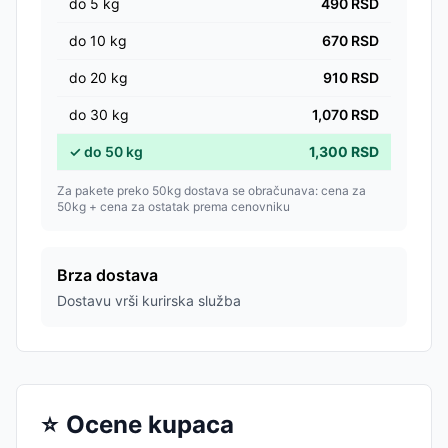
do
5
kg
490
RSD
do
10
kg
670
RSD
do
20
kg
910
RSD
do
30
kg
1,070
RSD
✓
do
50
kg
1,300
RSD
Za pakete preko 50kg dostava se obračunava: cena za
50kg + cena za ostatak prema cenovniku
Brza dostava
Dostavu vrši kurirska služba
⭐
Ocene kupaca