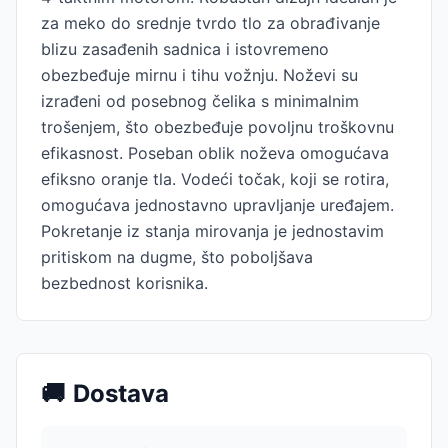
za meko do srednje tvrdo tlo za obrađivanje
blizu zasađenih sadnica i istovremeno
obezbeđuje mirnu i tihu vožnju. Noževi su
izrađeni od posebnog čelika s minimalnim
trošenjem, što obezbeđuje povoljnu troškovnu
efikasnost. Poseban oblik noževa omogućava
efiksno oranje tla. Vodeći točak, koji se rotira,
omogućava jednostavno upravljanje uređajem.
Pokretanje iz stanja mirovanja je jednostavim
pritiskom na dugme, što poboljšava
bezbednost korisnika.
🚚
Dostava