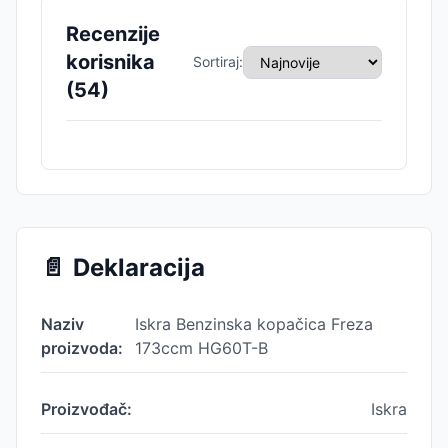
Recenzije
korisnika
Sortiraj:
(
54
)
📄
Deklaracija
Naziv
Iskra Benzinska kopačica Freza
proizvoda:
173ccm HG60T-B
Proizvođač:
Iskra