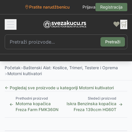
Pratite narudžbenicu
Prijava
Registracija
❤️
🛒
Pretraži
Početak
>
Baštenski Alat: Kosilice, Trimeri, Testere i Oprema
>
Motorni kultivatori
← Pogledaj sve proizvode u kategoriji
Motorni kultivatori
Prethodni proizvod
Sledeći proizvod
Motorna kopačica
Iskra Benzinska kopačica
←
→
Freza Farm FMK360N
Freza 139ccm HG60T