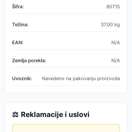
Šifra:
80715
Težina:
37.00
kg
EAN:
N/A
Zemlja porekla:
N/A
Uvoznik:
Navedeno na pakovanju proizvoda
⚖️
Reklamacije i uslovi