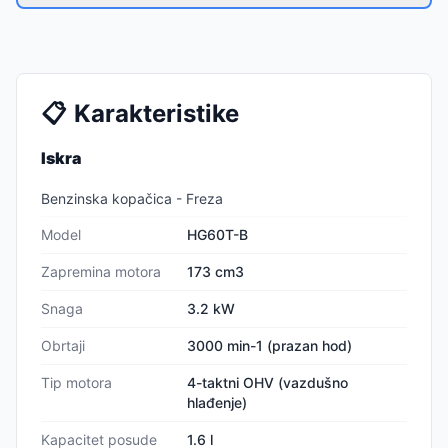
📋
Karakteristike
Iskra
Benzinska kopačica - Freza
Model
HG60T-B
Zapremina motora
173 cm3
Snaga
3.2 kW
Obrtaji
3000 min-1 (prazan hod)
Tip motora
4-taktni OHV (vazdušno
hlađenje)
Kapacitet posude
1.6 l