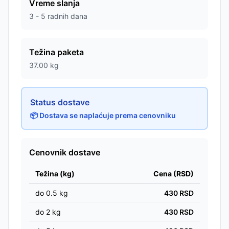
Vreme slanja
3 - 5 radnih dana
Težina paketa
37.00
kg
Status dostave
📦 Dostava se naplaćuje prema cenovniku
Cenovnik dostave
Težina (kg)
Cena (RSD)
do
0.5
kg
430
RSD
do
2
kg
430
RSD