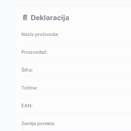
📄
Deklaracija
Naziv proizvoda:
Proizvođač:
Šifra:
Težina:
EAN:
Zemlja porekla: