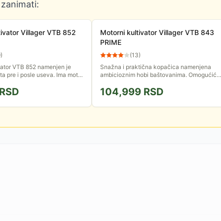
 zanimati:
tivator Villager VTB 852
Motorni kultivator Villager VTB 843
PRIME
9
)
(
13
)
vator VTB 852 namenjen je
Snažna i praktična kopačica namenjena
ta pre i posle useva. Ima motor
ambicioznim hobi baštovanima. Omogućiće
 od 212cm&#179;. Radna širina
vam da lako, sa uživanjem obrađujete svoju
RSD
104,999
RSD
ine...
baštu.