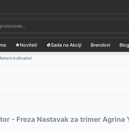
ama
Noviteti
Sada na Akciji
Brendovi
Blo
otorni kultivatori
vode:
ator - Freza Nastavak za trimer Agrin
D
D
39999
RSD