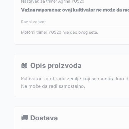
Nastavak za trimer Agrina YG520
Važna napomena: ovaj kultivator ne može da rad
Radni zahvat
Motorni trimer YG520 nije deo ovog seta.
📖
Opis proizvoda
Kultivator za obradu zemlje koji se montira kao 
Ne može da radi samostalno.
🚚
Dostava