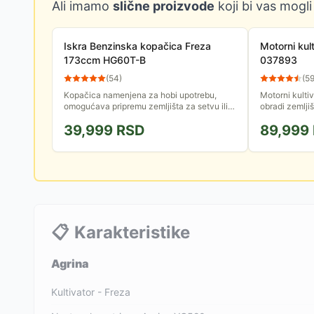
Ali imamo
slične proizvode
koji bi vas mogli
Iskra Benzinska kopačica Freza
Motorni kul
173ccm HG60T-B
037893
(
54
)
(
5
Kopačica namenjena za hobi upotrebu,
Motorni kulti
omogućava pripremu zemljišta za setvu ili
obradi zemljiš
jednostavno održavanje bašte bez korova.
snage 4.1kW,
39,999
RSD
89,999
Opremljena OHV benzinskim...
je 85cm. 2 brz
📋
Karakteristike
Agrina
Kultivator - Freza