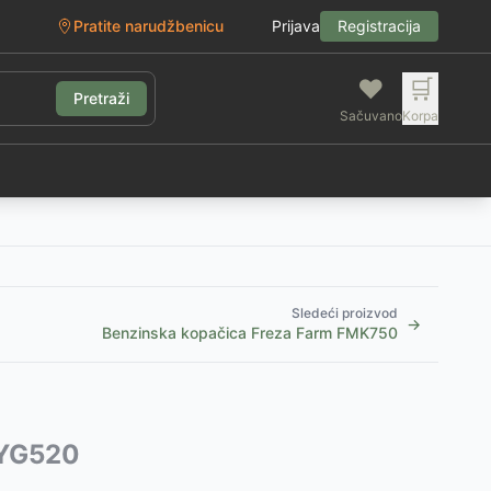
Pratite narudžbenicu
Prijava
Registracija
❤️
🛒
Pretraži
Sačuvano
Korpa
g
Sledeći proizvod
→
Benzinska kopačica Freza Farm FMK750
a YG520