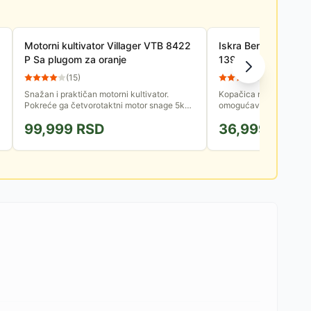
Motorni kultivator Villager VTB 8422
Iskra Benzinska kop
P Sa plugom za oranje
139ccm HG60T
(
15
)
(
58
)
Snažan i praktičan motorni kultivator.
Kopačica namenjena za
Pokreće ga četvorotaktni motor snage 5kW.
omogućava pripremu zeml
Isporučuje se sa plugom za oranje, 6
jednostavno održavanje
99,999
RSD
36,999
RSD
standardnih rotora i 2 diska.
Opremljena OHV benzins