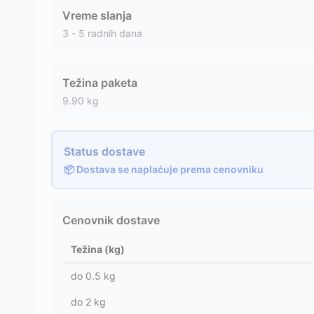
Vreme slanja
3 - 5 radnih dana
Težina paketa
9.90
kg
Status dostave
📦 Dostava se naplaćuje prema cenovniku
Cenovnik dostave
Težina (kg)
do
0.5
kg
do
2
kg