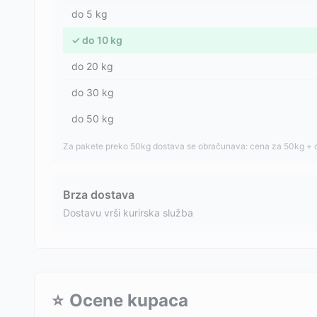
do
5
kg
✓
do
10
kg
do
20
kg
do
30
kg
do
50
kg
Za pakete preko 50kg dostava se obračunava: cena za 50kg + 
Brza dostava
Dostavu vrši kurirska služba
⭐
Ocene kupaca