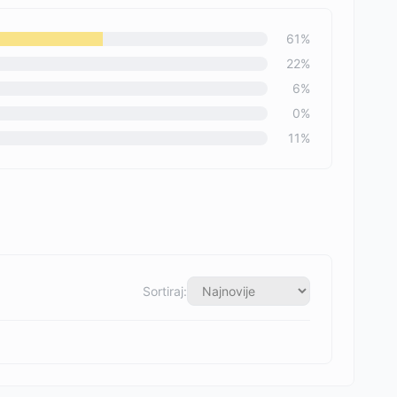
61
%
22
%
6
%
0
%
11
%
Sortiraj: