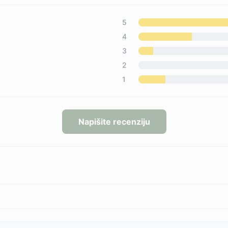
5
4
3
2
1
Napišite recenziju