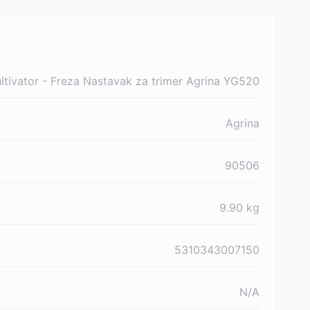
ltivator - Freza Nastavak za trimer Agrina YG520
Agrina
90506
9.90
kg
5310343007150
N/A