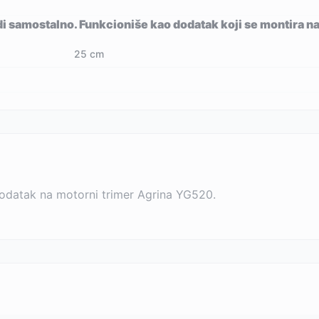
i samostalno. Funkcioniše kao dodatak koji se montira n
25 cm
dodatak na motorni trimer Agrina YG520.