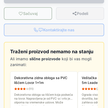
Sačuvaj
Podeli
Kontaktirajte nas
Traženi proizvod nemamo na stanju
Ali imamo
slične proizvode
koji bi vas mogli
zanimati:
Dekorativna zidna obloga sa PVC
Veštačka živa o
lišćem Lovor 1x1m
5m Leader-K
(
11
)
(
21
)
Dekorativna obloga sa lišćem koja podseća
Ograda visokog kva
na lovor. Napravljena je od PVC-a i vrlo je
dvorišta, bašte, ter
otporna na vremenske uslove. Može
zahteva održavanje,
poslužiti kao dekoracija za...
Dimenzije: 1x5m.