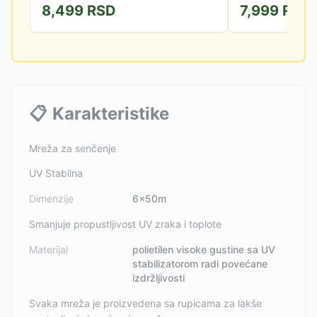
8,499
RSD
7,999
RSD
📋
Karakteristike
Mreža za senčenje
UV Stabilna
Dimenzije
6x50m
Smanjuje propustljivost UV zraka i toplote
Materijal
polietilen visoke gustine sa UV
stabilizatorom radi povećane
izdržljivosti
Svaka mreža je proizvedena sa rupicama za lakše