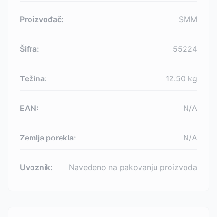
Proizvođač:
SMM
Šifra:
55224
Težina:
12.50
kg
EAN:
N/A
Zemlja porekla:
N/A
Uvoznik:
Navedeno na pakovanju proizvoda