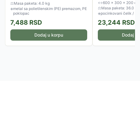
nudi optimalan prostor za
↔
600 × 300 × 200 cm
⚖
Masa paketa: 4.0 kg
⚖
Masa paketa: 36.0 kg
◈
metal sa polietilenskim (PE) premazom, PE
poklopac
◈
pocinkovani čelik / PE
7,488
RSD
23,244
RSD
Dodaj u korpu
Dodaj u 