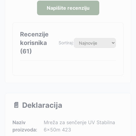
Napišite recenziju
Recenzije
korisnika
Sortiraj:
(
61
)
📄
Deklaracija
Naziv
Mreža za senčenje UV Stabilna
proizvoda:
6x50m 423