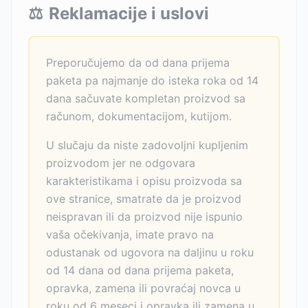
⚖️
Reklamacije i uslovi
Preporučujemo da od dana prijema
paketa pa najmanje do isteka roka od 14
dana sačuvate kompletan proizvod sa
računom, dokumentacijom, kutijom.
U slučaju da niste zadovoljni kupljenim
proizvodom jer ne odgovara
karakteristikama i opisu proizvoda sa
ove stranice, smatrate da je proizvod
neispravan ili da proizvod nije ispunio
vaša očekivanja, imate pravo na
odustanak od ugovora na daljinu u roku
od 14 dana od dana prijema paketa,
opravka, zamena ili povraćaj novca u
roku od 6 meseci i opravka ili zamena u