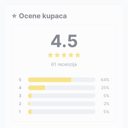
⭐
Ocene kupaca
4.5
61
recenzija
5
64
%
4
25
%
3
5
%
2
2
%
1
5
%