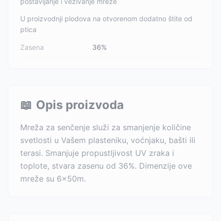
postavljanje i vezivanje mreže
U proizvodnji plodova na otvorenom dodatno štite od
ptica
Zasena
36%
📖
Opis proizvoda
Mreža za senčenje služi za smanjenje količine
svetlosti u Vašem plasteniku, voćnjaku, bašti ili
terasi. Smanjuje propustljivost UV zraka i
toplote, stvara zasenu od 36%. Dimenzije ove
mreže su 6x50m.