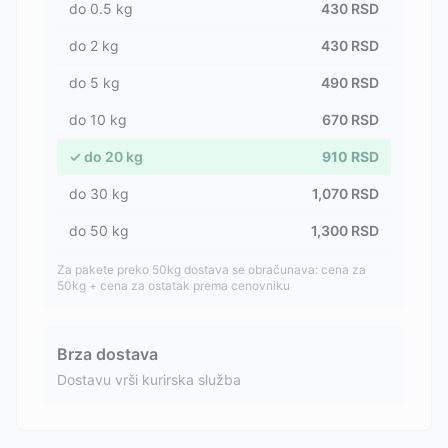
do
0.5
kg
430
RSD
do
2
kg
430
RSD
do
5
kg
490
RSD
do
10
kg
670
RSD
✓
do
20
kg
910
RSD
do
30
kg
1,070
RSD
do
50
kg
1,300
RSD
Za pakete preko 50kg dostava se obračunava: cena za
50kg + cena za ostatak prema cenovniku
Brza dostava
Dostavu vrši kurirska služba