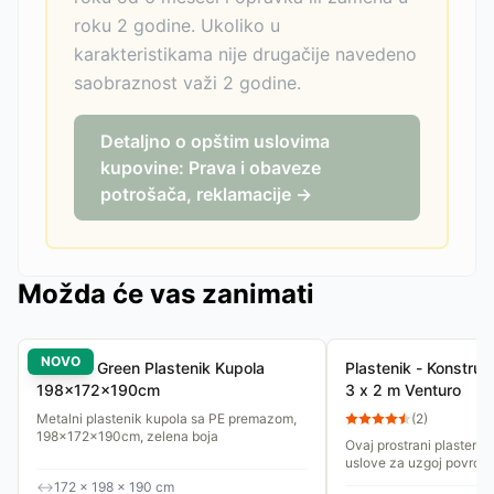
roku 2 godine. Ukoliko u
karakteristikama nije drugačije navedeno
saobraznost važi 2 godine.
Detaljno o opštim uslovima
kupovine: Prava i obaveze
potrošača, reklamacije →
Možda će vas zanimati
NOVO
Venturo Green Plastenik Kupola
Plastenik - Konstrukc
198x172x190cm
3 x 2 m Venturo
Metalni plastenik kupola sa PE premazom,
(
2
)
198x172x190cm, zelena boja
Ovaj prostrani plastenik
uslove za uzgoj povrća,
cele godine. Sa dimenz
↔
172 × 198 × 190 cm