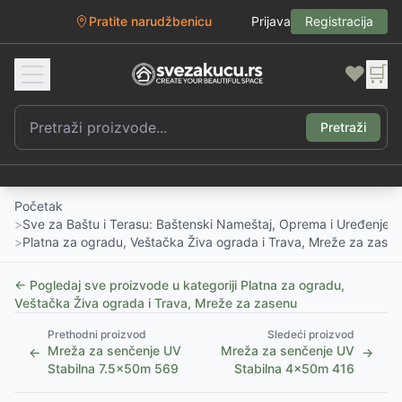
Pratite narudžbenicu
Prijava
Registracija
❤️
🛒
Pretraži
Početak
>
Sve za Baštu i Terasu: Baštenski Nameštaj, Oprema i Uređenje D
>
Platna za ogradu, Veštačka Živa ograda i Trava, Mreže za zase
← Pogledaj sve proizvode u kategoriji
Platna za ogradu,
Veštačka Živa ograda i Trava, Mreže za zasenu
Prethodni proizvod
Sledeći proizvod
Mreža za senčenje UV
Mreža za senčenje UV
←
→
Stabilna 7.5x50m 569
Stabilna 4x50m 416