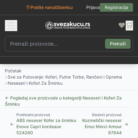
Pratite narudžbenicu
Prijava
Registracija
❤️
🛒
Pretraži
Početak
>
Sve za Putovanje: Koferi, Putne Torbe, Rančevi i Oprema
>
Neseseri i Koferi Za Šminku
← Pogledaj sve proizvode u kategoriji
Neseseri i Koferi Za
Šminku
Prethodni proizvod
Sledeći proizvod
ABS neseser Kofer za šminku
Kozmetički neseser
←
→
Enova Capri bordeaux
Enso Merci Amour
524260
97644