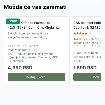
Možda će vas zanimati
NOVO
Soulima Kofer za Kozmetiku
ABS neseser Kofer 
42,5x35x24,5cm, Crno-Srebrni,
Capri pink 524260
Sklopivi
Sklopivi kofer za kozmetiku sa
(
1
)
zaključavanjem, crno-srebrni,
Kozmetički kofer Enova 
42,5x35x24,5cm.
dodatak za organizaciju
↔
42,5 × 35 × 24,5 cm
svih sitnica koje želite 
⚖
Masa paketa: 4.0 kg
tokom kraćih i dužih...
↔
30 × 22 × 16 cm
◈
ABS, legura aluminijuma i gvožđe
⚖
Masa paketa: 0.5 kg
(spoljašnji); poliester, EVA pena, MDF
(unutrašnji)
◈
ABS
4,990
RSD
1,890
RSD
Dodaj u korpu
Dodaj u 