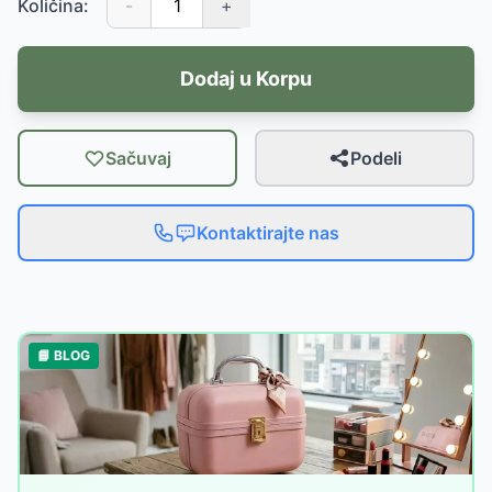
Količina:
-
+
Dodaj u Korpu
Sačuvaj
Podeli
Kontaktirajte nas
📘 BLOG