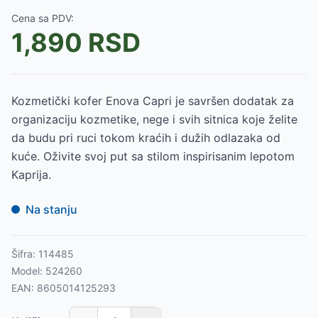
Cena sa PDV:
1,890
RSD
Kozmetički kofer Enova Capri je savršen dodatak za
organizaciju kozmetike, nege i svih sitnica koje želite
da budu pri ruci tokom kraćih i dužih odlazaka od
kuće. Oživite svoj put sa stilom inspirisanim lepotom
Kaprija.
Na stanju
Šifra:
114485
Model:
524260
EAN:
8605014125293