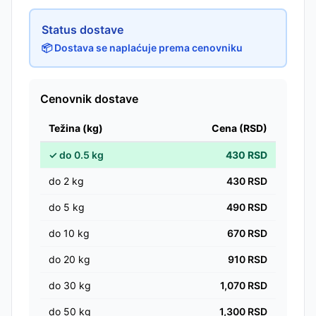
Status dostave
📦 Dostava se naplaćuje prema cenovniku
Cenovnik dostave
Težina (kg)
Cena (RSD)
✓
do
0.5
kg
430
RSD
do
2
kg
430
RSD
do
5
kg
490
RSD
do
10
kg
670
RSD
do
20
kg
910
RSD
do
30
kg
1,070
RSD
do
50
kg
1,300
RSD