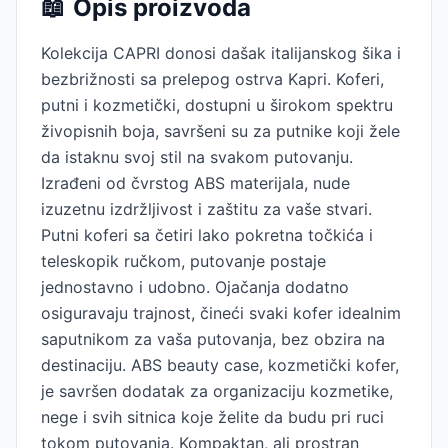
📖
Opis proizvoda
Kolekcija CAPRI donosi dašak italijanskog šika i
bezbrižnosti sa prelepog ostrva Kapri. Koferi,
putni i kozmetički, dostupni u širokom spektru
živopisnih boja, savršeni su za putnike koji žele
da istaknu svoj stil na svakom putovanju.
Izrađeni od čvrstog ABS materijala, nude
izuzetnu izdržljivost i zaštitu za vaše stvari.
Putni koferi sa četiri lako pokretna točkića i
teleskopik ručkom, putovanje postaje
jednostavno i udobno. Ojačanja dodatno
osiguravaju trajnost, čineći svaki kofer idealnim
saputnikom za vaša putovanja, bez obzira na
destinaciju. ABS beauty case, kozmetički kofer,
je savršen dodatak za organizaciju kozmetike,
nege i svih sitnica koje želite da budu pri ruci
tokom putovanja. Kompaktan, ali prostran