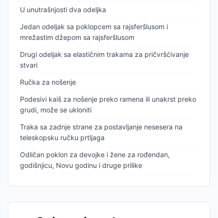
U unutrašnjosti dva odeljka
Jedan odeljak sa poklopcem sa rajsferšlusom i
mrežastim džepom sa rajsferšlusom
Drugi odeljak sa elastičnim trakama za pričvršćivanje
stvari
Ručka za nošenje
Podesivi kaiš za nošenje preko ramena ili unakrst preko
grudi, može se ukloniti
Traka sa zadnje strane za postavljanje nesesera na
teleskopsku ručku prtljaga
Odličan poklon za devojke i žene za rođendan,
godišnjicu, Novu godinu i druge prilike