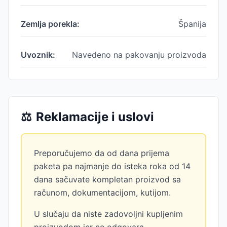
Zemlja porekla:
Španija
Uvoznik:
Navedeno na pakovanju proizvoda
⚖️
Reklamacije i uslovi
Preporučujemo da od dana prijema
paketa pa najmanje do isteka roka od 14
dana sačuvate kompletan proizvod sa
računom, dokumentacijom, kutijom.
U slučaju da niste zadovoljni kupljenim