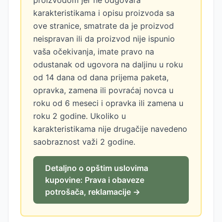
proizvodom jer ne odgovara
karakteristikama i opisu proizvoda sa
ove stranice, smatrate da je proizvod
neispravan ili da proizvod nije ispunio
vaša očekivanja, imate pravo na
odustanak od ugovora na daljinu u roku
od 14 dana od dana prijema paketa,
opravka, zamena ili povraćaj novca u
roku od 6 meseci i opravka ili zamena u
roku 2 godine. Ukoliko u
karakteristikama nije drugačije navedeno
saobraznost važi 2 godine.
Detaljno o opštim uslovima
kupovine: Prava i obaveze
potrošača, reklamacije →