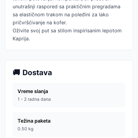
unutrašnji raspored sa praktičnim pregradama
sa elastičnom trakom na poleđini za lako
pričvršćivanje na kofer.
Oživite svoj put sa stilom inspirisanim lepotom
Kaprija.
🚚
Dostava
Vreme slanja
1 - 2 radna dana
Težina paketa
0.50
kg