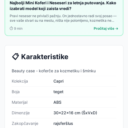
Najbolji Mini Koferi i Neseseri za letnja putovanja. Kako
izabrati model koji zaista vredi?
Pravi neseser ne privlači pažnju. On jednostavno radi svoj posao —
sve vaše stvari su na mestu, ništa nije polomljeno, kozmetika ne
curi. Ovaj vodič pomaže da ga pronađete.
⏱️
9
min
Pročitaj više →
📋
Karakteristike
Beauty case - koferče za kozmetiku i šminku
Kolekcija
Capri
Boja
teget
Materijal
ABS
Dimenzije
30x22x16 cm (ŠxVxD)
Zakopčavanje
rajsferšlus