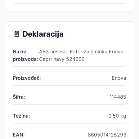
📄
Deklaracija
Naziv
ABS neseser Kofer za šminku Enova
proizvoda:
Capri navy 524260
Proizvođač:
Enova
Šifra:
114485
Težina:
0.50
kg
EAN:
8605014125293