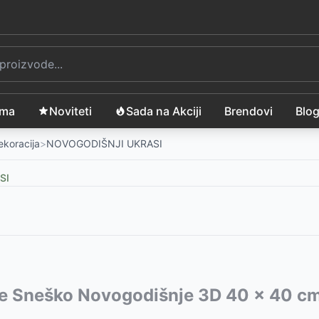
ama
Noviteti
Sada na Akciji
Brendovi
Blo
ekoracija
>
NOVOGODIŠNJI UKRASI
SI
 LED Sijalicama
vode:
e Sneško Novogodišnje 3D 40 x 40 c
-
2999
RSD
-
1399
RSD