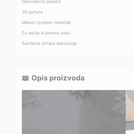
Dekorativno jastuče
3D jastuče
Mekan i prijatan materijal
Za dečiju ili dnevnu sobu
Savršena zimska dekoracija
📖
Opis proizvoda