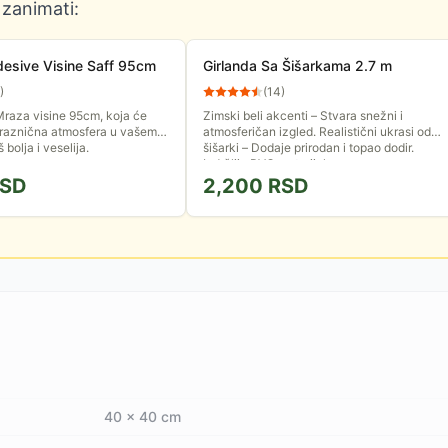
 zanimati:
desive Visine Saff 95cm
Girlanda Sa Šišarkama 2.7 m
)
(
14
)
raza visine 95cm, koja će
Zimski beli akcenti – Stvara snežni i
praznična atmosfera u vašem
atmosferičan izgled. Realistični ukrasi od
bolja i veselija.
šišarki – Dodaje prirodan i topao dodir.
Izdržljiv PVC materijal za...
SD
2,200
RSD
40 x 40 cm