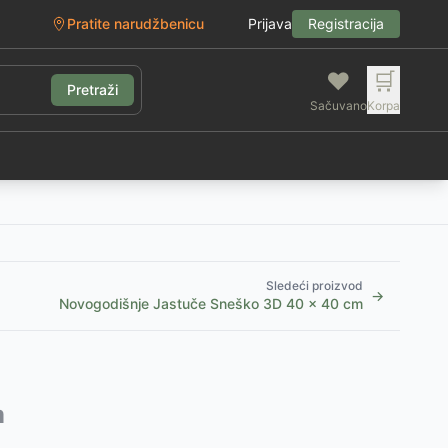
Pratite narudžbenicu
Prijava
Registracija
❤️
🛒
Pretraži
Sačuvano
Korpa
g
Sledeći proizvod
→
Novogodišnje Jastuče Sneško 3D 40 x 40 cm
m