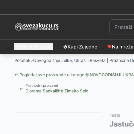
Sve Kategorije
Kupi Zajedno
Na mrež
Početak
>
Novogodišnje Jelke, Ukrasi i Rasveta | Praznična D
← Pogledaj sve proizvode u kategoriji
NOVOGODIŠNJI UKRA
Prethodni proizvod
←
Diorama Sankalište Zimsko Selo
Slični proizvodi
Alternative za rasprodati proizvod
Festa
Drvene Jaslice - Hristovo Rođenje Božićna Scena sa
Ovaj proizvod nije dostupan, pogledajte slične proiz
Jastuč
Hristovo Rođenje Božićna Scena sa LED Sijalicama
45cm visok Deda Mraz koji pleše
-
2299
RSD