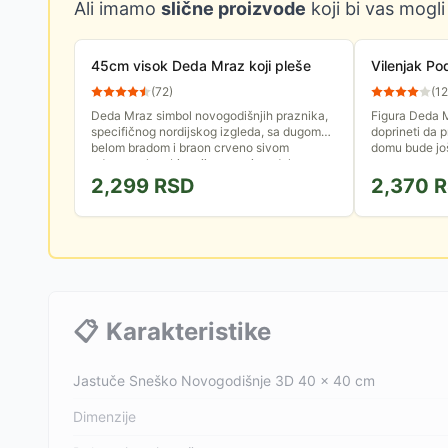
Ali imamo
slične proizvode
koji bi vas mogli
45cm visok Deda Mraz koji pleše
Vilenjak Po
(
72
)
(
12
Deda Mraz simbol novogodišnjih praznika,
Figura Deda M
specifičnog nordijskog izgleda, sa dugom
doprineti da 
belom bradom i braon crveno sivom
domu bude još 
odevnom kombinacijom, ovaj model...
2,299
RSD
2,370
R
📋
Karakteristike
Jastuče Sneško Novogodišnje 3D 40 x 40 cm
Dimenzije