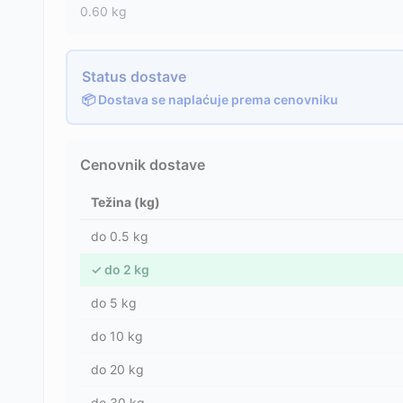
0.60
kg
Status dostave
📦 Dostava se naplaćuje prema cenovniku
Cenovnik dostave
Težina (kg)
do
0.5
kg
✓
do
2
kg
do
5
kg
do
10
kg
do
20
kg
do
30
kg