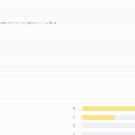
cena za ostatak prema cenovniku
5
4
3
2