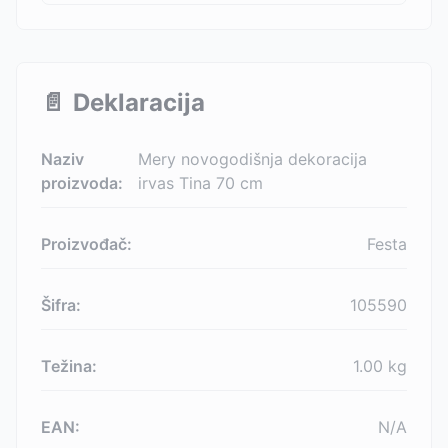
📄
Deklaracija
Naziv
Mery novogodišnja dekoracija
proizvoda:
irvas Tina 70 cm
Proizvođač:
Festa
Šifra:
105590
Težina:
1.00
kg
EAN:
N/A