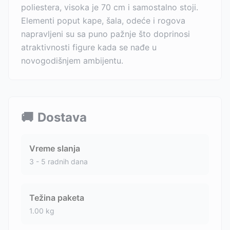
poliestera, visoka je 70 cm i samostalno stoji.
Elementi poput kape, šala, odeće i rogova
napravljeni su sa puno pažnje što doprinosi
atraktivnosti figure kada se nađe u
novogodišnjem ambijentu.
🚚
Dostava
Vreme slanja
3 - 5 radnih dana
Težina paketa
1.00
kg