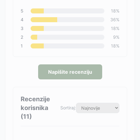
5
18
%
4
36
%
3
18
%
2
9
%
1
18
%
Napišite recenziju
Recenzije
korisnika
Sortiraj:
(
11
)