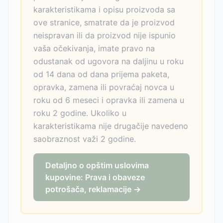
karakteristikama i opisu proizvoda sa
ove stranice, smatrate da je proizvod
neispravan ili da proizvod nije ispunio
vaša očekivanja, imate pravo na
odustanak od ugovora na daljinu u roku
od 14 dana od dana prijema paketa,
opravka, zamena ili povraćaj novca u
roku od 6 meseci i opravka ili zamena u
roku 2 godine. Ukoliko u
karakteristikama nije drugačije navedeno
saobraznost važi 2 godine.
Detaljno o opštim uslovima
kupovine: Prava i obaveze
potrošača, reklamacije →