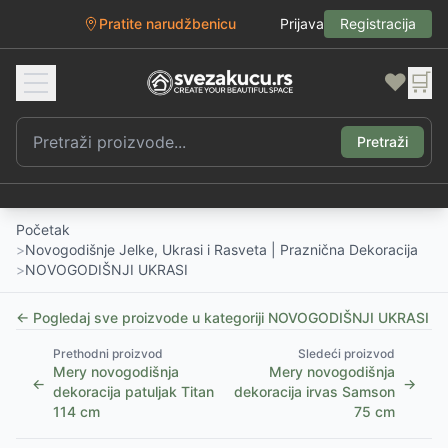
Pratite narudžbenicu
Prijava
Registracija
❤️
🛒
Pretraži
Početak
>
Novogodišnje Jelke, Ukrasi i Rasveta | Praznična Dekoracija
>
NOVOGODIŠNJI UKRASI
← Pogledaj sve proizvode u kategoriji
NOVOGODIŠNJI UKRASI
Prethodni proizvod
Sledeći proizvod
Mery novogodišnja
Mery novogodišnja
←
→
dekoracija patuljak Titan
dekoracija irvas Samson
114 cm
75 cm