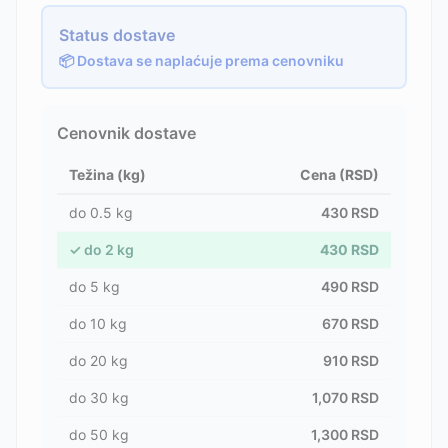
Status dostave
📦 Dostava se naplaćuje prema cenovniku
Cenovnik dostave
Težina (kg)
Cena (RSD)
do
0.5
kg
430
RSD
✓
do
2
kg
430
RSD
do
5
kg
490
RSD
do
10
kg
670
RSD
do
20
kg
910
RSD
do
30
kg
1,070
RSD
do
50
kg
1,300
RSD