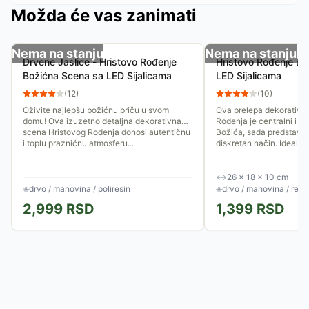
Možda će vas zanimati
Nema na stanju
Nema na stanju
Drvene Jaslice - Hristovo Rođenje
Hristovo Rođenje Bo
Božićna Scena sa LED Sijalicama
LED Sijalicama
(
12
)
(
10
)
Oživite najlepšu božićnu priču u svom
Ova prelepa dekorativn
domu! Ova izuzetno detaljna dekorativna
Rođenja je centralni i na
scena Hristovog Rođenja donosi autentičnu
Božića, sada predstavlje
i toplu prazničnu atmosferu...
diskretan način. Idealna.
↔
26 × 18 × 10 cm
◈
drvo / mahovina / poliresin
◈
drvo / mahovina / rezi
2,999
RSD
1,399
RSD