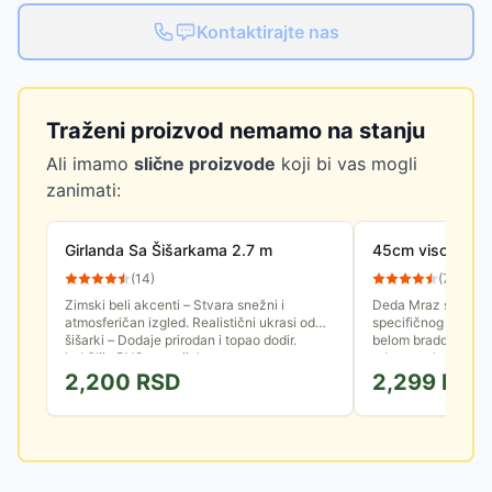
Kontaktirajte nas
Traženi proizvod nemamo na stanju
Ali imamo
slične proizvode
koji bi vas mogli
zanimati:
Girlanda Sa Šišarkama 2.7 m
45cm visok Deda
(
14
)
(
72
)
Zimski beli akcenti – Stvara snežni i
Deda Mraz simbol n
atmosferičan izgled. Realistični ukrasi od
specifičnog nordij
šišarki – Dodaje prirodan i topao dodir.
belom bradom i bra
Izdržljiv PVC materijal za...
odevnom kombinacij
2,200
RSD
2,299
RSD