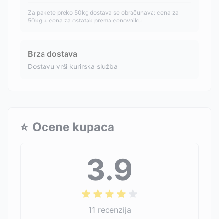
Za pakete preko 50kg dostava se obračunava: cena za
50kg + cena za ostatak prema cenovniku
Brza dostava
Dostavu vrši kurirska služba
⭐
Ocene kupaca
3.9
11
recenzija