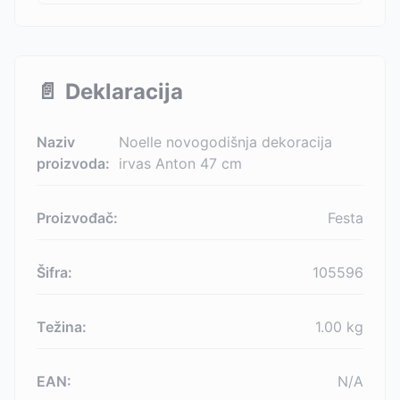
📄
Deklaracija
Naziv
Noelle novogodišnja dekoracija
proizvoda:
irvas Anton 47 cm
Proizvođač:
Festa
Šifra:
105596
Težina:
1.00
kg
EAN:
N/A