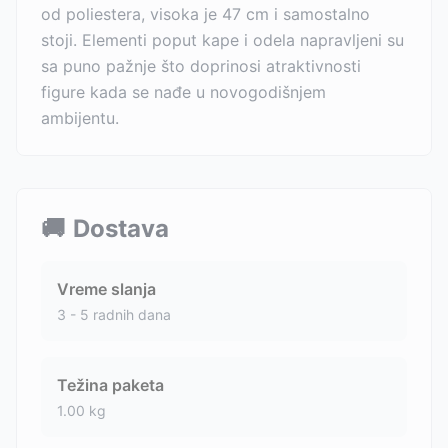
od poliestera, visoka je 47 cm i samostalno
stoji. Elementi poput kape i odela napravljeni su
sa puno pažnje što doprinosi atraktivnosti
figure kada se nađe u novogodišnjem
ambijentu.
🚚
Dostava
Vreme slanja
3 - 5 radnih dana
Težina paketa
1.00
kg