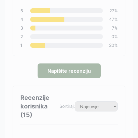
5
27
%
4
47
%
3
7
%
2
0
%
1
20
%
Napišite recenziju
Recenzije
korisnika
Sortiraj:
(
15
)