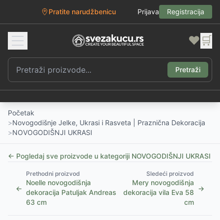
Pratite narudžbenicu
Prijava
Registracija
❤️
🛒
Pretraži
Početak
>
Novogodišnje Jelke, Ukrasi i Rasveta | Praznična Dekoracija
>
NOVOGODIŠNJI UKRASI
← Pogledaj sve proizvode u kategoriji
NOVOGODIŠNJI UKRASI
Prethodni proizvod
Sledeći proizvod
Noelle novogodišnja
Mery novogodišnja
←
→
dekoracija Patuljak Andreas
dekoracija vila Eva 58
63 cm
cm