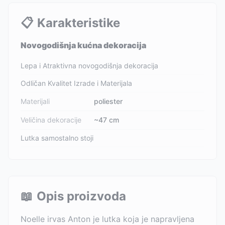
📋
Karakteristike
Novogodišnja kućna dekoracija
Lepa i Atraktivna novogodišnja dekoracija
Odličan Kvalitet Izrade i Materijala
Materijali
poliester
Veličina dekoracije
~47 cm
Lutka samostalno stoji
📖
Opis proizvoda
Noelle irvas Anton je lutka koja je napravljena