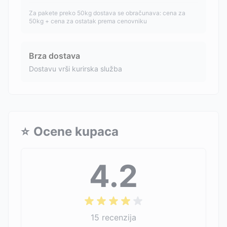
Za pakete preko 50kg dostava se obračunava: cena za
50kg + cena za ostatak prema cenovniku
Brza dostava
Dostavu vrši kurirska služba
⭐
Ocene kupaca
4.2
15
recenzija