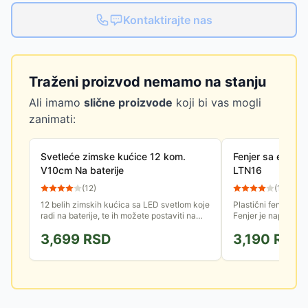
Kontaktirajte nas
Traženi proizvod nemamo na stanju
Ali imamo
slične proizvode
koji bi vas mogli
zanimati:
Svetleće zimske kućice 12 kom.
Fenjer sa efekt
V10cm Na baterije
LTN16
(
12
)
(
11
)
12 belih zimskih kućica sa LED svetlom koje
Plastični fenjer sa
radi na baterije, te ih možete postaviti na
Fenjer je napunjen 
koje god mesto želite. Sve kućice su
padanja snega. Mogu
3,699
RSD
3,190
RSD
različite.
rad putem tajmera.