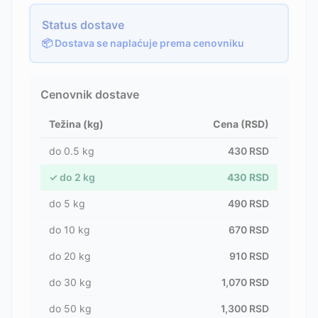
Status dostave
📦 Dostava se naplaćuje prema cenovniku
Cenovnik dostave
Težina (kg)
Cena (RSD)
do
0.5
kg
430
RSD
✓
do
2
kg
430
RSD
do
5
kg
490
RSD
do
10
kg
670
RSD
do
20
kg
910
RSD
do
30
kg
1,070
RSD
do
50
kg
1,300
RSD