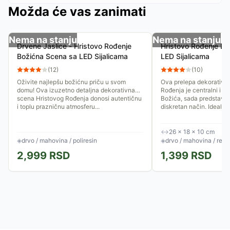
Možda će vas zanimati
Nema na stanju
Nema na stanju
Drvene Jaslice - Hristovo Rođenje
Hristovo Rođenje Bo
Božićna Scena sa LED Sijalicama
LED Sijalicama
(
12
)
(
10
)
Oživite najlepšu božićnu priču u svom
Ova prelepa dekorativn
domu! Ova izuzetno detaljna dekorativna
Rođenja je centralni i na
scena Hristovog Rođenja donosi autentičnu
Božića, sada predstavlje
i toplu prazničnu atmosferu...
diskretan način. Idealna.
↔
26 × 18 × 10 cm
◈
drvo / mahovina / poliresin
◈
drvo / mahovina / rezi
2,999
RSD
1,399
RSD