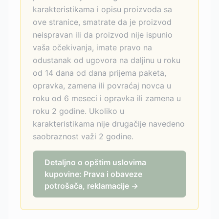
karakteristikama i opisu proizvoda sa
ove stranice, smatrate da je proizvod
neispravan ili da proizvod nije ispunio
vaša očekivanja, imate pravo na
odustanak od ugovora na daljinu u roku
od 14 dana od dana prijema paketa,
opravka, zamena ili povraćaj novca u
roku od 6 meseci i opravka ili zamena u
roku 2 godine. Ukoliko u
karakteristikama nije drugačije navedeno
saobraznost važi 2 godine.
Detaljno o opštim uslovima
kupovine: Prava i obaveze
potrošača, reklamacije →