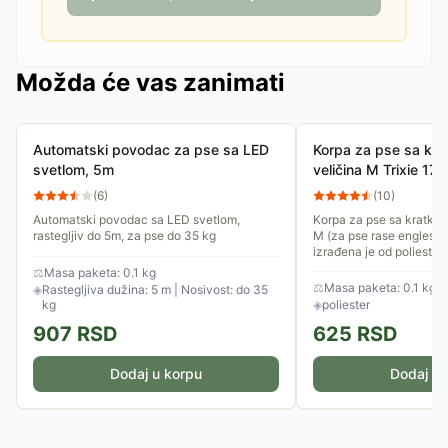
Možda će vas zanimati
Automatski povodac za pse sa LED
Korpa za pse sa kr
svetlom, 5m
veličina M Trixie 17
(
6
)
(
10
)
Automatski povodac sa LED svetlom,
Korpa za pse sa kratko
rastegljiv do 5m, za pse do 35 kg
M (za pse rase engleski 
izrađena je od poliester
kaišiće. Moguće je...
⚖
Masa paketa: 0.1 kg
⚖
Masa paketa: 0.1 kg
◈
Rastegljiva dužina: 5 m | Nosivost: do 35
kg
◈
poliester
907
RSD
625
RSD
Dodaj u korpu
Dodaj u 