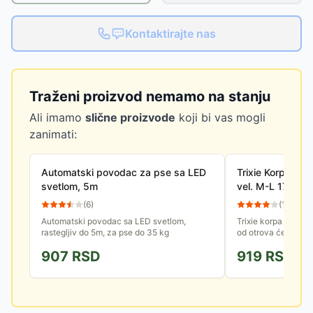
Kontaktirajte nas
Traženi proizvod nemamo na stanju
Ali imamo
slične proizvode
koji bi vas mogli
zanimati:
Automatski povodac za pse sa LED
Trixie Korpa za 
svetlom, 5m
vel. M-L 17594
(
6
)
(
14
)
Automatski povodac sa LED svetlom,
Trixie korpa za pse
rastegljiv do 5m, za pse do 35 kg
od otrova će psa os
bojazan. Neće spre
907
RSD
919
RSD
psa - da dahće,...