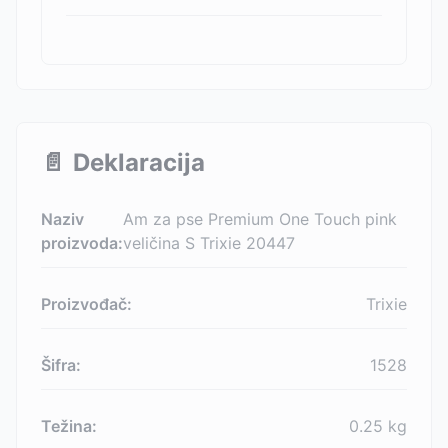
📄
Deklaracija
Naziv
Am za pse Premium One Touch pink
proizvoda:
veličina S Trixie 20447
Proizvođač:
Trixie
Šifra:
1528
Težina:
0.25
kg