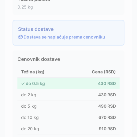
0.25
kg
Status dostave
📦 Dostava se naplaćuje prema cenovniku
Cenovnik dostave
Težina (kg)
Cena (RSD)
✓
do
0.5
kg
430
RSD
do
2
kg
430
RSD
do
5
kg
490
RSD
do
10
kg
670
RSD
do
20
kg
910
RSD