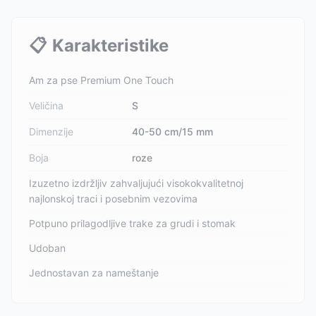
📋
Karakteristike
Am za pse Premium One Touch
Veličina
S
Dimenzije
40-50 cm/15 mm
Boja
roze
Izuzetno izdržljiv zahvaljujući visokokvalitetnoj
najlonskoj traci i posebnim vezovima
Potpuno prilagodljive trake za grudi i stomak
Udoban
Jednostavan za nameštanje