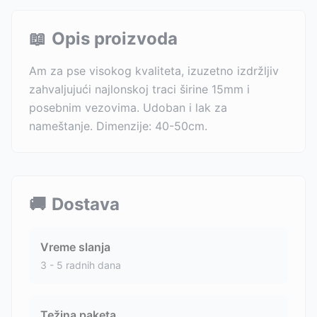
📖
Opis proizvoda
Am za pse visokog kvaliteta, izuzetno izdržljiv
zahvaljujući najlonskoj traci širine 15mm i
posebnim vezovima. Udoban i lak za
nameštanje. Dimenzije: 40-50cm.
🚚
Dostava
Vreme slanja
3 - 5 radnih dana
Težina paketa