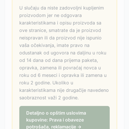
U slučaju da niste zadovoljni kupljenim
proizvodom jer ne odgovara
karakteristikama i opisu proizvoda sa
ove stranice, smatrate da je proizvod
neispravan ili da proizvod nije ispunio
vaša očekivanja, imate pravo na
odustanak od ugovora na daljinu u roku
od 14 dana od dana prijema paketa,
opravka, zamena ili povraćaj novca u
roku od 6 meseci i opravka ili zamena u
roku 2 godine. Ukoliko u
karakteristikama nije drugačije navedeno
saobraznost važi 2 godine.
Detaljno o opštim uslovima
kupovine: Prava i obaveze
potrošača, reklamacije →