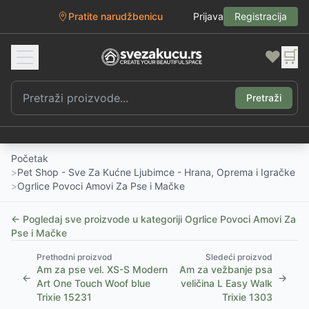
Pratite narudžbenicu
Prijava
Registracija
❤️
🛒
Pretraži
Početak
>
Pet Shop - Sve Za Kućne Ljubimce - Hrana, Oprema i Igračke
>
Ogrlice Povoci Amovi Za Pse i Mačke
← Pogledaj sve proizvode u kategoriji
Ogrlice Povoci Amovi Za
Pse i Mačke
Prethodni proizvod
Sledeći proizvod
Am za pse vel. XS-S Modern
Am za vežbanje psa
←
→
Art One Touch Woof blue
veličina L Easy Walk
Trixie 15231
Trixie 1303