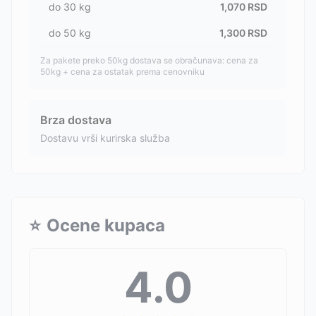
do
30
kg
1,070
RSD
do
50
kg
1,300
RSD
Za pakete preko 50kg dostava se obračunava: cena za
50kg + cena za ostatak prema cenovniku
Brza dostava
Dostavu vrši kurirska služba
⭐
Ocene kupaca
4.0